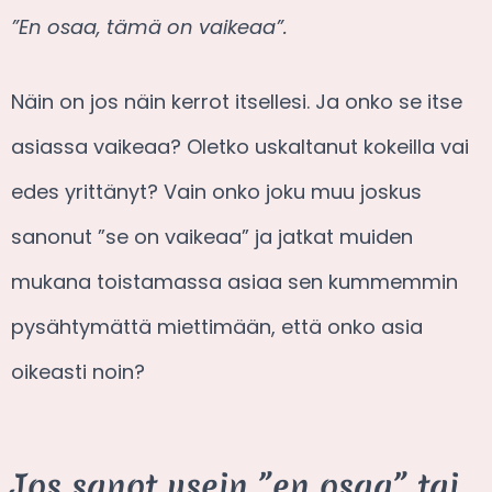
”En osaa, tämä on vaikeaa”.
Näin on jos näin kerrot itsellesi. Ja onko se itse
asiassa vaikeaa? Oletko uskaltanut kokeilla vai
edes yrittänyt? Vain onko joku muu joskus
sanonut ”se on vaikeaa” ja jatkat muiden
mukana toistamassa asiaa sen kummemmin
pysähtymättä miettimään, että onko asia
oikeasti noin?
Jos sanot usein ”en osaa” tai