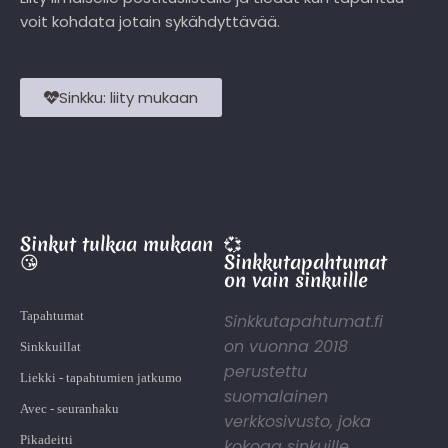
voit kohdata jotain sykähdyttävää.
Sinkku: liity mukaan
Sinkut tulkaa mukaan
💞
😘
Sinkkutapahtumat
on vain sinkuille
Tapahtumat
Sinkkutapahtumat.fi
on vuonna 2018
Sinkkuillat
perustettu
Liekki - tapahtumien jatkumo
suomalainen
Avec - seuranhaku
verkkosivusto, joka
Pikadeitti
kokoaa sinkuille