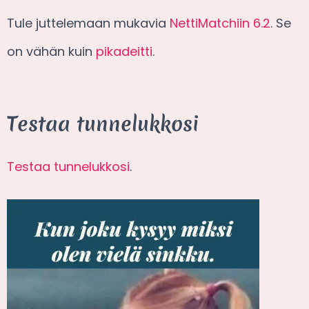
Tule juttelemaan mukavia
NettiMatchiin 6.2
. Se
on vähän kuin
pikadeitti
.
Testaa tunnelukkosi
Testaa tunnelukkosi
.