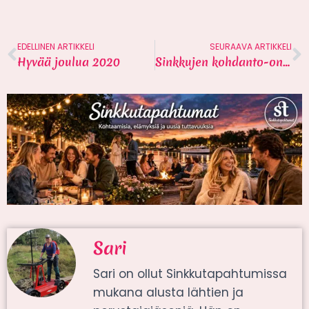
EDELLINEN ARTIKKELI
SEURAAVA ARTIKKELI
Hyvää joulua 2020
Sinkkujen kohdanto-ongelma – 3 syytä
Sari
Sari on ollut Sinkkutapahtumissa
mukana alusta lähtien ja