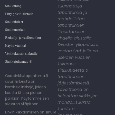
suunnattuja
Sinkkublogi
tapahtumia ja
Liity postituslistalle
mahdollistaa
Sinkkubileet
tapahtumien
Sinkkumatkat
ilmoittamisen
yhdellä alustalla.
Retkeily- ja vaellussinkut
Sivuston ylläpidosta
Käykö viuhka?
vastaa
Sari
,
jolla on
Verkkokurssit sinkuille
useiden vuosien
Sinkkujuhannus ®
kokemus
sinkkuudesta &
Osa sinkkutapahtuma.fi
tapahtumien
sivun linkeistä on
järjestämisestä.
komissiolinkkejä, joiden
Tavoitteena on
kautta St saa pienen
helpottaa sinkkujen
palkkion. Käytämme sen
mahdollisuuksia
sivuston ylläpitoon.
kohdata
Linkin klikkaaminen on sinulle