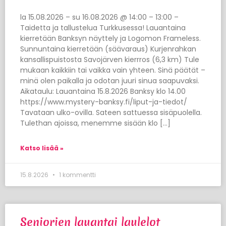
la 15.08.2026 – su 16.08.2026 @ 14:00 – 13:00 –
Taidetta ja tallustelua Turkkusessa! Lauantaina
kierretään Banksyn näyttely ja Logomon Frameless.
Sunnuntaina kierretään (säävaraus) Kurjenrahkan
kansallispuistosta Savojärven kierrros (6,3 km) Tule
mukaan kaikkiin tai vaikka vain yhteen. Sinä päätät –
minä olen paikalla ja odotan juuri sinua saapuvaksi.
Aikataulu: Lauantaina 15.8.2026 Banksy klo 14.00
https://www.mystery-banksy.fi/liput-ja-tiedot/
Tavataan ulko-ovilla. Sateen sattuessa sisäpuolella.
Tulethan ajoissa, menemme sisään klo […]
Katso lisää »
15.8.2026
1 kommentti
Seniorien lauantai laulelot