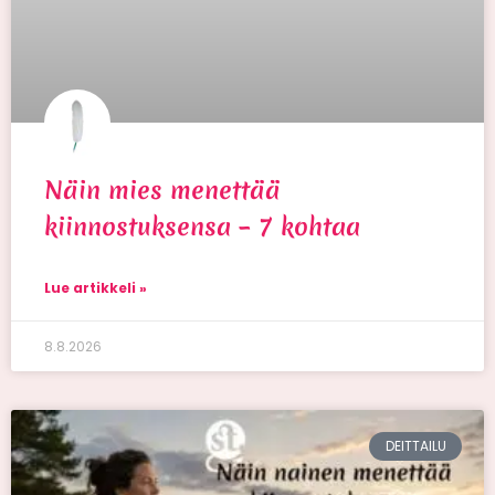
Näin mies menettää
kiinnostuksensa – 7 kohtaa
Lue artikkeli »
8.8.2026
DEITTAILU