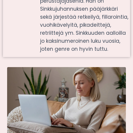
perustajajäseniä. Hän on
Sinkkujuhannuksen pääjärkkäri
sekä järjestää retkeilyä, fillarointia,
vuohikävelyitä, pikadeittejä,
retriittejä ym. Sinkkuuden aalloilla
jo kaksinumeroinen luku vuosia,
joten genre on hyvin tuttu.