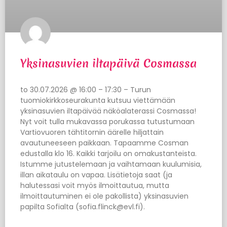
Yksinasuvien iltapäivä Cosmassa
to 30.07.2026 @ 16:00 – 17:30 – Turun
tuomiokirkkoseurakunta kutsuu viettämään
yksinasuvien iltapäivää näköalaterassi Cosmassa!
Nyt voit tulla mukavassa porukassa tutustumaan
Vartiovuoren tähtitornin äärelle hiljattain
avautuneeseen paikkaan. Tapaamme Cosman
edustalla klo 16. Kaikki tarjoilu on omakustanteista.
Istumme jutustelemaan ja vaihtamaan kuulumisia,
illan aikataulu on vapaa. Lisätietoja saat (ja
halutessasi voit myös ilmoittautua, mutta
ilmoittautuminen ei ole pakollista) yksinasuvien
papilta Sofialta (sofia.flinck@evl.fi).