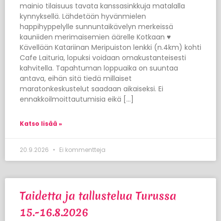
mainio tilaisuus tavata kanssasinkkuja matalalla
kynnyksellä. Lähdetään hyvänmielen
happihyppelylle sunnuntaikävelyn merkeissä
kauniiden merimaisemien äärelle Kotkaan ♥
Kävellään Katariinan Meripuiston lenkki (n.4km) kohti
Cafe Laituria, lopuksi voidaan omakustanteisesti
kahvitella. Tapahtuman loppuaika on suuntaa
antava, eihän sitä tiedä millaiset
maratonkeskustelut saadaan aikaiseksi. Ei
ennakkoilmoittautumisia eikä […]
Katso lisää »
20.9.2026
Ei kommentteja
Taidetta ja tallustelua Turussa
15.-16.8.2026