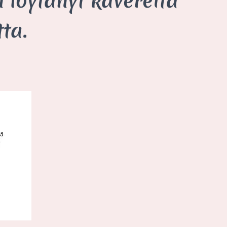
n löytänyt kavereita
ta.