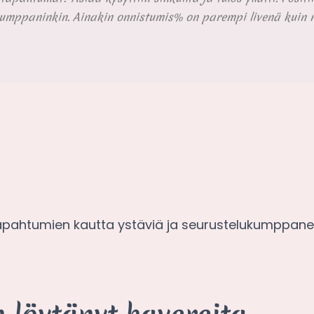
umppaninkin. Ainakin onnistumis% on parempi livenä kuin ne
tapahtumien kautta ystäviä ja seurustelukumppanei