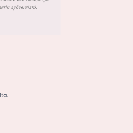
tin syövereistä.
ta.