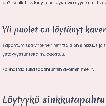
45% ei ollut löytänyt uusia ystäviä syystä tai to
Yli puolet on löytänyt kave
Tapahtumissa yhteinen nimittäjä on sinkkuus ja tap
ystävyyssuhteita muodostuu.
Kannattaa tulla tapahtumiin avoimin mielin.
Löytyykö sinkkutapaht