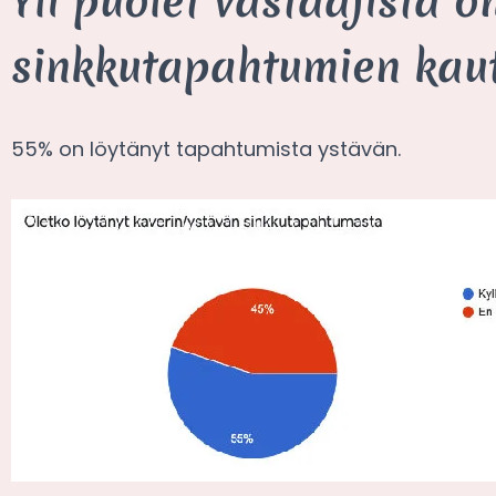
Yli puolet vastaajista o
sinkkutapahtumien kaut
55% on löytänyt tapahtumista ystävän.