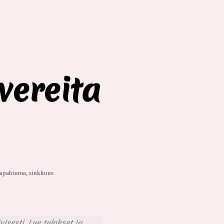
vereita
tapahtuma
,
sinkkuus
isesti. Lue tulokset ja