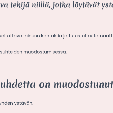
a tekijä niillä, jotka löytävät yst
et ottavat sinuun kontaktia ja tutustut automaattis
yyssuhteiden muodostumisessa.
suhdetta on muodostunut
 yhden ystävän.