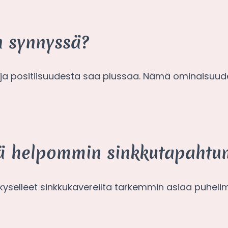
n synnyssä?
ta ja positiisuudesta saa plussaa. Nämä ominaisuud
viä helpommin sinkkutapahtu
elleet sinkkukavereilta tarkemmin asiaa puhelim