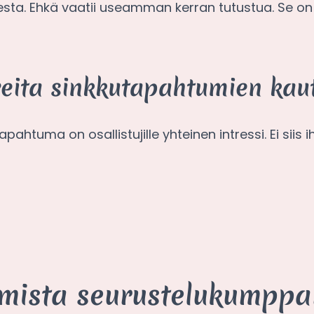
isesta. Ehkä vaatii useamman kerran tutustua. Se on 
reita sinkkutapahtumien kaut
ahtuma on osallistujille yhteinen intressi. Ei siis 
umista seurustelukumppa