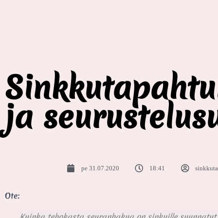
Sinkkutapahtum
ja seurustelus
pe 31.07.2020
18:41
sinkkut
Ote:
Kuinka tehokasta seuranhakua on sinkuille suunnatut tap