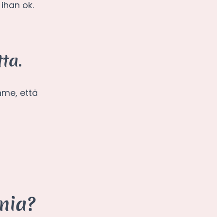
ihan ok.
ta.
ihme, että
nia?