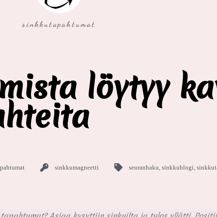
sinkkutapahtumat
ista löytyy ka
uhteita
apahtumat
sinkkumagneetti
seuranhaku
,
sinkkublogi
,
sinkku
ahtumat? Asiaa kysyttiin sinkuilta ja tulos yllätti. Positiiv