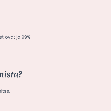
et ovat jo 99%
mista?
itse.