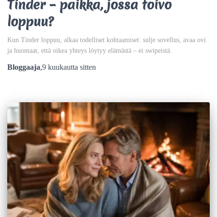
Tinder – paikka, jossa toivo
loppuu?
Kun Tinder loppuu, alkaa todelliset kohtaamiset: sulje sovellus, avaa ovi
ja huomaat, että oikea yhteys löytyy elämästä – ei swipeistä.
Bloggaaja
,
9 kuukautta
sitten