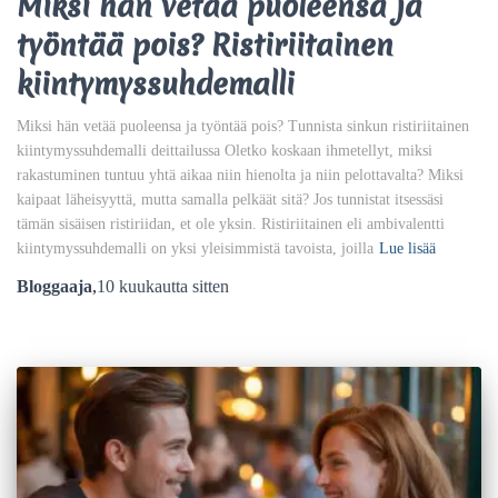
Miksi hän vetää puoleensa ja
työntää pois? Ristiriitainen
kiintymyssuhdemalli
Miksi hän vetää puoleensa ja työntää pois? Tunnista sinkun ristiriitainen
kiintymyssuhdemalli deittailussa Oletko koskaan ihmetellyt, miksi
rakastuminen tuntuu yhtä aikaa niin hienolta ja niin pelottavalta? Miksi
kaipaat läheisyyttä, mutta samalla pelkäät sitä? Jos tunnistat itsessäsi
tämän sisäisen ristiriidan, et ole yksin. Ristiriitainen eli ambivalentti
kiintymyssuhdemalli on yksi yleisimmistä tavoista, joilla
Lue lisää
Bloggaaja
,
10 kuukautta
sitten