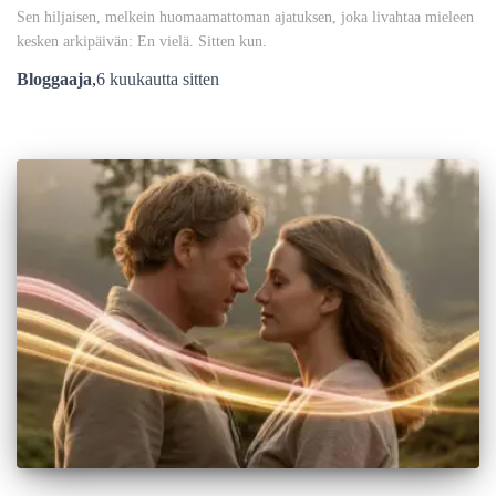
Sen hiljaisen, melkein huomaamattoman ajatuksen, joka livahtaa mieleen
kesken arkipäivän: En vielä. Sitten kun.
Bloggaaja
,
6 kuukautta
sitten