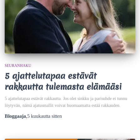
SEURANHAKU
5 ajattelutapaa estävät
rakkautta tulemasta elämääsi
5 ajattelutapaa estävät rakkautta. Jos olet sinkku ja parisuhde ei tunnu
löytyvän, nämä ajatusmallit voivat huomaamatta estää rakkauden.
Bloggaaja
,
5 kuukautta
sitten