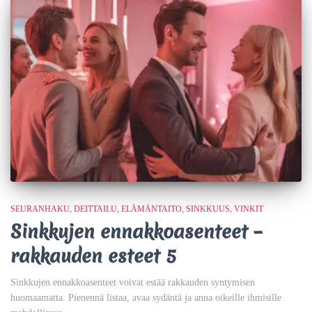
SEURANHAKU
DEITTAILU
ELÄMÄNTAITO
SINKKUUS
VINKIT
Sinkkujen ennakkoasenteet –
rakkauden esteet 5
Sinkkujen ennakkoasenteet voivat estää rakkauden syntymisen
huomaamatta. Pienennä listaa, avaa sydäntä ja anna oikeille ihmisille