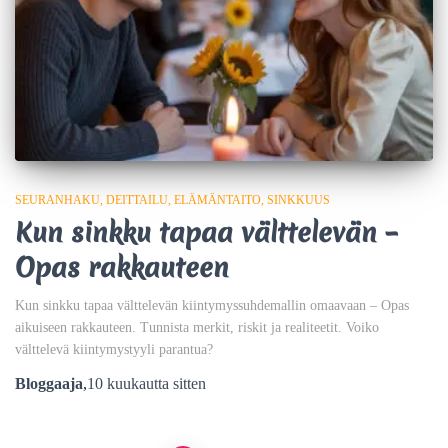
SEURANHAKU
DEITTAILU
ELÄMÄNTAITO
SINKKUUS
Kun sinkku tapaa välttelevän –
Opas rakkauteen
Kun sinkku tapaa välttelevän kiintymyssuhdemallin omaavaan – Opas
aikuiseen rakkauteen. Tunnista merkit, riskit ja realiteetit. Voiko
välttelevä kiintymystyyli parantua?
Bloggaaja
,
10 kuukautta
sitten