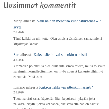
Uusimmat kommentit
Marja
aiheesta
Näin nainen menettää kiinnostuksensa – 7
syytä
7.8.2026
Tämä kaikki on niin totta. Olen asioista täsmälleen samaa mieltä
kirjoittajan kanssa.
Sari
aiheesta
Kaksoisliekki vai sittenkin narsisti?
3.8.2026
Ymmärrän pointtisi ja olen ollut siitä samaa mieltä, mutta toisaalta
narsismin normalisoituminen on myös noussut keskusteluihin nyt
enemmän. Mitä esim.…
Kimmo
aiheesta
Kaksoisliekki vai sittenkin narsisti?
2.8.2026
Tuota narsisti sanaa käytetään liian kepoisesti nykyään joka
paikassa. Näyttelijöistä voi sanoa jokaisesta että hän on narsisti.