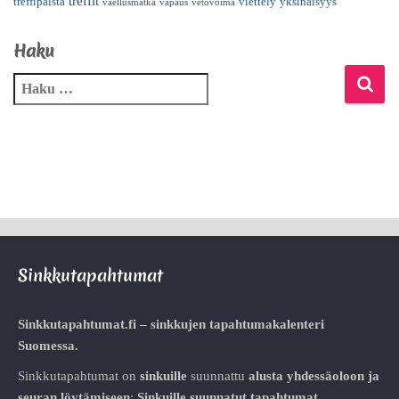
treffit
treffipalsta
viettely
yksinäisyys
vaellusmatka
vapaus
vetovoima
Haku
Sinkkutapahtumat
Sinkkutapahtumat.fi – sinkkujen tapahtumakalenteri
Suomessa.
Sinkkutapahtumat on
sinkuille
suunnattu
alusta
yhdessäoloon ja
seuran löytämiseen
:
Sinkuille suunnatut tapahtumat
,