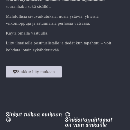
seuranhaku sekä sisällöt.
Mahdollisia sivuvaikutuksia: uusia ystäviä, yhteisiä
viikonloppuja ja satunnaisia perhosia vatsassa.
Käytä omalla vastuulla.
Liity ilmaiselle postituslistalle ja tiedät kun tapahtuu – voit
kohdata jotain sykähdyttävää.
Sinkku: liity mukaan
Sinkut tulkaa mukaan
💞
😘
Sinkkutapahtumat
on vain sinkuille