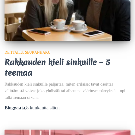
DEITTAILU
SEURANHAKU
Rakkauden kieli sinkuille – 5
teemaa
Rakkauden kieli sinkuille paljastaa, miten erilaiset tavat osoittaa
välittämistä voivat joko yhdistää tai aiheuttaa väärinymmärryksiä – opi
tulkitsemaan oikein.
Bloggaaja
,
8 kuukautta
sitten