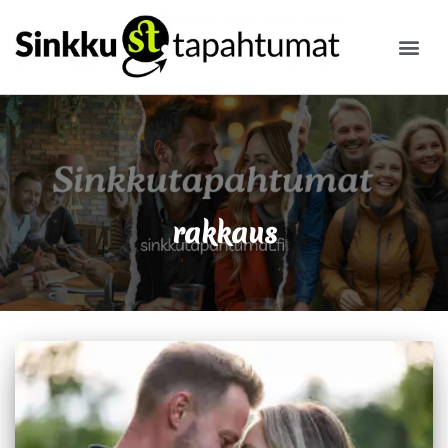
ILMOITA
rakkaus