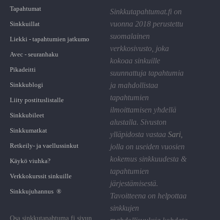
Tapahtumat
Sinkkutapahtumat.fi on
vuonna 2018 perustettu
Sinkkuillat
suomalainen
Liekki - tapahtumien jatkumo
verkkosivusto, joka
Avec - seuranhaku
kokoaa sinkuille
Pikadeitti
suunnattuja tapahtumia
Sinkkublogi
ja mahdollistaa
tapahtumien
Liity postituslistalle
ilmoittamisen yhdellä
Sinkkubileet
alustalla. Sivuston
Sinkkumatkat
ylläpidosta vastaa
Sari
,
Retkeily- ja vaellussinkut
jolla on useiden vuosien
kokemus sinkkuudesta &
Käykö viuhka?
tapahtumien
Verkkokurssit sinkuille
järjestämisestä.
Sinkkujuhannus ®
Tavoitteena on helpottaa
sinkkujen
Osa sinkkutapahtuma.fi sivun