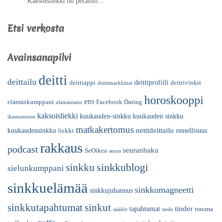
Kaksoisliekki on peräisin…
Etsi verkosta
Avainsanapilvi
deitti
deittailu
deittiprofiili
deittiappi
deittivinkit
deittimarkkinat
horoskooppi
ero
elämänkumppani
Facebook Dating
elämäntaito
kaksoisliekki
kuukauden-sinkku
kuukauden sinkku
ihastuminen
matkakertomus
nettideittailu
kuukaudensinkku
onnellisuus
liekki
rakkaus
podcast
seuranhaku
SeOikea
seura
sinkkublogi
sinkku
sielunkumppani
sinkkuelämää
sinkkumagneetti
sinkkujuhannus
sinkkutapahtumat
sinkut
tinder
tapahtumat
trauma
säädöt
tiede