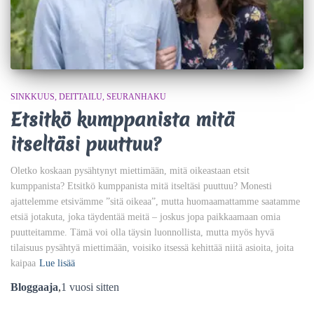
SINKKUUS
DEITTAILU
SEURANHAKU
Etsitkö kumppanista mitä
itseltäsi puuttuu?
Oletko koskaan pysähtynyt miettimään, mitä oikeastaan etsit
kumppanista? Etsitkö kumppanista mitä itseltäsi puuttuu? Monesti
ajattelemme etsivämme ”sitä oikeaa”, mutta huomaamattamme saatamme
etsiä jotakuta, joka täydentää meitä – joskus jopa paikkaamaan omia
puutteitamme. Tämä voi olla täysin luonnollista, mutta myös hyvä
tilaisuus pysähtyä miettimään, voisiko itsessä kehittää niitä asioita, joita
kaipaa
Lue lisää
Bloggaaja
,
1 vuosi
sitten