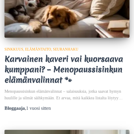
SINKKUUS
ELÄMÄNTAITO
SEURANHAKU
Karvainen kaveri vai kuorsaava
kumppani? – Menopaussisinkun
elämänvalinnat 🐾
Menopaussisinkun elämänvalinnat – salaisuuksia, jotka saavat hymyn
huulille ja silmät säihkymään. Et arvaa, mitä kaikkea listalta löytyy…
Bloggaaja
,
1 vuosi
sitten