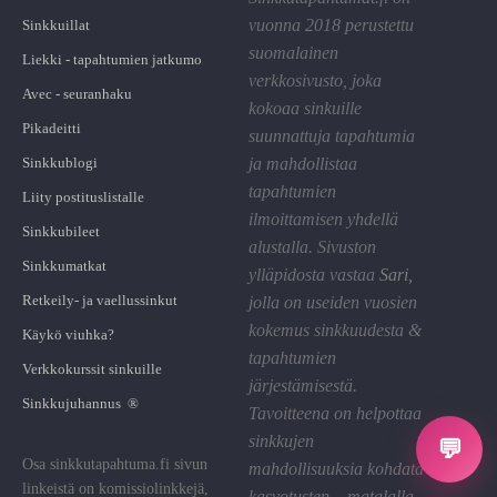
vuonna 2018 perustettu
Sinkkuillat
suomalainen
Liekki - tapahtumien jatkumo
verkkosivusto, joka
Avec - seuranhaku
kokoaa sinkuille
Pikadeitti
suunnattuja tapahtumia
Sinkkublogi
ja mahdollistaa
tapahtumien
Liity postituslistalle
ilmoittamisen yhdellä
Sinkkubileet
alustalla. Sivuston
Sinkkumatkat
ylläpidosta vastaa
Sari
,
Retkeily- ja vaellussinkut
jolla on useiden vuosien
kokemus sinkkuudesta &
Käykö viuhka?
tapahtumien
Verkkokurssit sinkuille
järjestämisestä.
Sinkkujuhannus ®
Tavoitteena on helpottaa
sinkkujen
💬
Osa sinkkutapahtuma.fi sivun
mahdollisuuksia kohdata
linkeistä on komissiolinkkejä,
kasvotusten – matalalla