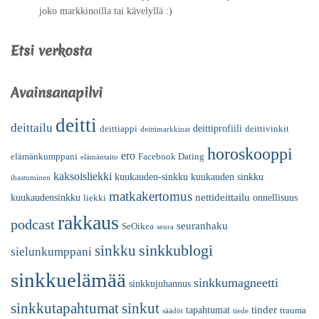
joko markkinoilla tai kävelyllä :)
Etsi verkosta
Avainsanapilvi
deitti
deittailu
deittiprofiili
deittiappi
deittivinkit
deittimarkkinat
horoskooppi
ero
elämänkumppani
Facebook Dating
elämäntaito
kaksoisliekki
kuukauden-sinkku
kuukauden sinkku
ihastuminen
matkakertomus
nettideittailu
kuukaudensinkku
onnellisuus
liekki
rakkaus
podcast
seuranhaku
SeOikea
seura
sinkkublogi
sinkku
sielunkumppani
sinkkuelämää
sinkkumagneetti
sinkkujuhannus
sinkkutapahtumat
sinkut
tinder
tapahtumat
trauma
säädöt
tiede