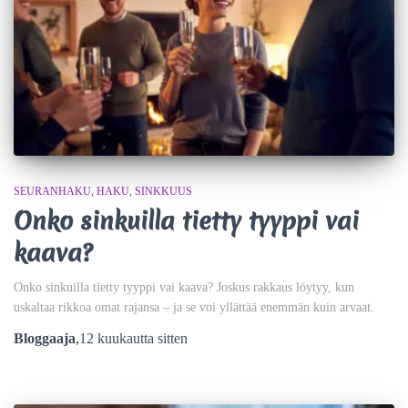
SEURANHAKU
HAKU
SINKKUUS
Onko sinkuilla tietty tyyppi vai
kaava?
Onko sinkuilla tietty tyyppi vai kaava? Joskus rakkaus löytyy, kun
uskaltaa rikkoa omat rajansa – ja se voi yllättää enemmän kuin arvaat.
Bloggaaja
,
12 kuukautta
sitten