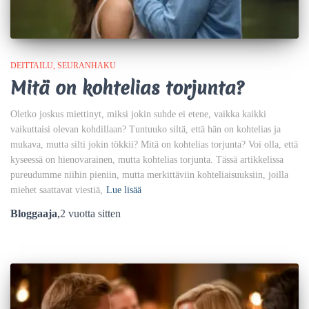
DEITTAILU
SEURANHAKU
Mitä on kohtelias torjunta?
Oletko joskus miettinyt, miksi jokin suhde ei etene, vaikka kaikki
vaikuttaisi olevan kohdillaan? Tuntuuko siltä, että hän on kohtelias ja
mukava, mutta silti jokin tökkii? Mitä on kohtelias torjunta? Voi olla, että
kyseessä on hienovarainen, mutta kohtelias torjunta. Tässä artikkelissa
pureudumme niihin pieniin, mutta merkittäviin kohteliaisuuksiin, joilla
miehet saattavat viestiä,
Lue lisää
Bloggaaja
,
2 vuotta
sitten