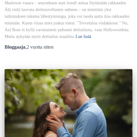
Maslowin vasara – seuranhaun uusi trendi auttaa löytämään rakkauden
Älä vielä luovuta deittisovellusten suhteen – on nimittäin yksi
tutkimuksen tukema lähestymistapa, joka voi tuoda uutta iloa rakkauden
etsintään. Kuten viisas mies joskus totesi: ”Tervetuloa viidakkoon.” No,
Axl Rose ei kyllä varsinaisesti puhunut deittailusta, vaan Hollywoodista.
Mutta nykyään myös deittailun maailma
Lue lisää
Bloggaaja
,
2 vuotta
sitten