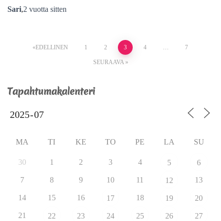
Sari
,
2 vuotta
sitten
EDELLINEN
1
2
3
4
…
7
SEURAAVA
Tapahtumakalenteri
MA
TI
KE
TO
PE
LA
SU
30
1
2
3
4
5
6
7
8
9
10
11
13
12
14
15
16
18
17
19
20
21
22
23
24
25
26
27