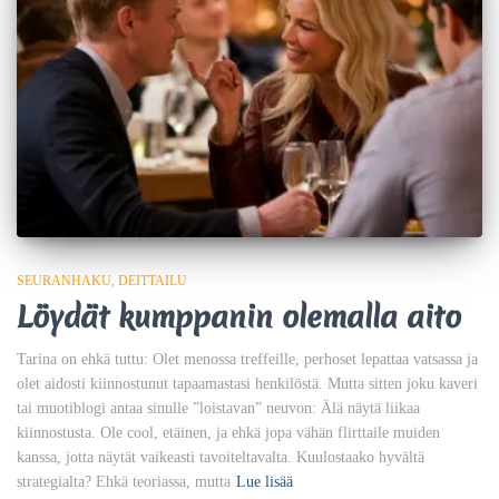
SEURANHAKU
DEITTAILU
Löydät kumppanin olemalla aito
Tarina on ehkä tuttu: Olet menossa treffeille, perhoset lepattaa vatsassa ja
olet aidosti kiinnostunut tapaamastasi henkilöstä. Mutta sitten joku kaveri
tai muotiblogi antaa sinulle ”loistavan” neuvon: Älä näytä liikaa
kiinnostusta. Ole cool, etäinen, ja ehkä jopa vähän flirttaile muiden
kanssa, jotta näytät vaikeasti tavoiteltavalta. Kuulostaako hyvältä
strategialta? Ehkä teoriassa, mutta
Lue lisää