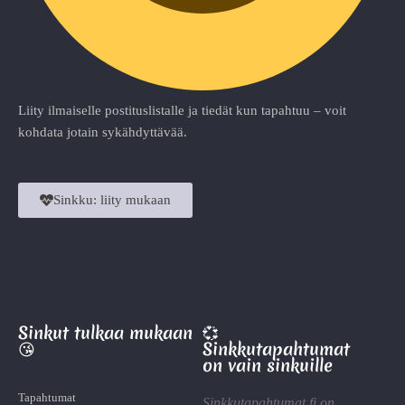
Liity ilmaiselle postituslistalle ja tiedät kun tapahtuu – voit
kohdata jotain sykähdyttävää.
Sinkku: liity mukaan
Sinkut tulkaa mukaan
💞
😘
Sinkkutapahtumat
on vain sinkuille
Tapahtumat
Sinkkutapahtumat.fi on