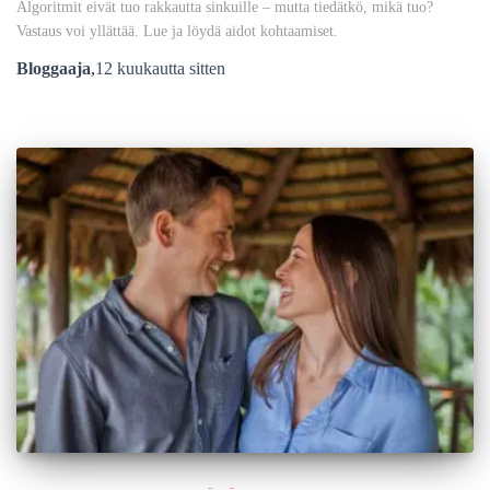
Algoritmit eivät tuo rakkautta sinkuille – mutta tiedätkö, mikä tuo?
Vastaus voi yllättää. Lue ja löydä aidot kohtaamiset.
Bloggaaja
,
12 kuukautta
sitten