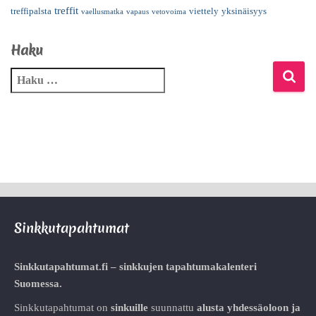
treffit
treffipalsta
viettely
yksinäisyys
vaellusmatka
vapaus
vetovoima
Haku
Sinkkutapahtumat
Sinkkutapahtumat.fi – sinkkujen tapahtumakalenteri
Suomessa.
Sinkkutapahtumat on
sinkuille
suunnattu
alusta
yhdessäoloon ja