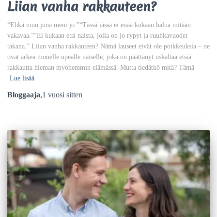
Liian vanha rakkauteen?
“Ehkä mun juna meni jo.”“Tässä iässä ei enää kukaan halua mitään
vakavaa.”“Ei kukaan etsi naista, jolla on jo rypyt ja ruuhkavuodet
takana.” Liian vanha rakkauteen? Nämä lauseet eivät ole poikkeuksia – ne
ovat arkea monelle upealle naiselle, joka on päättänyt uskaltaa etsiä
rakkautta hieman myöhemmin elämässä. Mutta tiedätkö mitä? Tämä
Lue lisää
Bloggaaja
,
1 vuosi
sitten