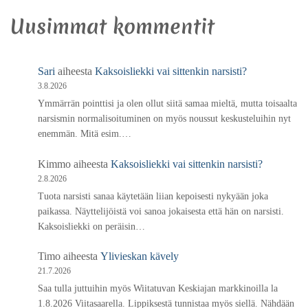
Uusimmat kommentit
Sari
aiheesta
Kaksoisliekki vai sittenkin narsisti?
3.8.2026
Ymmärrän pointtisi ja olen ollut siitä samaa mieltä, mutta toisaalta
narsismin normalisoituminen on myös noussut keskusteluihin nyt
enemmän. Mitä esim.…
Kimmo
aiheesta
Kaksoisliekki vai sittenkin narsisti?
2.8.2026
Tuota narsisti sanaa käytetään liian kepoisesti nykyään joka
paikassa. Näyttelijöistä voi sanoa jokaisesta että hän on narsisti.
Kaksoisliekki on peräisin…
Timo
aiheesta
Ylivieskan kävely
21.7.2026
Saa tulla juttuihin myös Wiitatuvan Keskiajan markkinoilla la
1.8.2026 Viitasaarella. Lippiksestä tunnistaa myös siellä. Nähdään