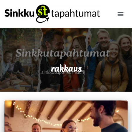
ILMOITA
rakkaus