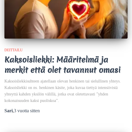
DEITTAILU
Kaksoisliekki: Määritelmä ja
merkit että olet tavannut omasi
Kaksoisliekkisuhteen ajatellaan olevan henkinen tai sielullinen yhteys.
Kaksoisliekki on ns. henkinen käsite, joka kuvaa tiettyä intensiivistä
yhteyttä kahden yksilön välillä, jotka ovat oletettavasti ”yhden
kokonaisuuden kaksi puoliskoa”.
Sari
,
3 vuotta
sitten