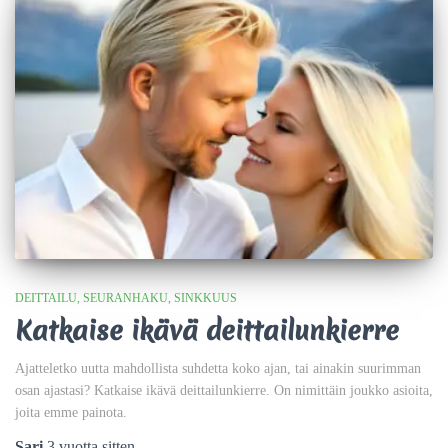
DEITTAILU
SEURANHAKU
SINKKUUS
Katkaise ikävä deittailunkierre
Ajatteletko uutta mahdollista suhdetta koko ajan, tai ainakin suurimman
osan ajastasi? Katkaise ikävä deittailunkierre. On nimittäin joukko asioita,
joita emme painota.
Sari
,
3 vuotta
sitten