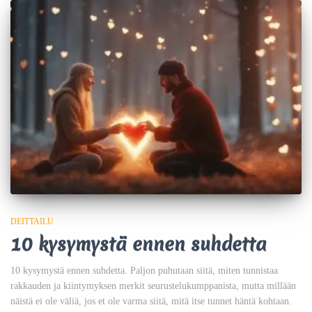
DEITTAILU
10 kysymystä ennen suhdetta
10 kysymystä ennen suhdetta. Paljon puhutaan siitä, miten tunnistaa
rakkauden ja kiintymyksen merkit seurustelukumppanista, mutta millään
näistä ei ole väliä, jos et ole varma siitä, mitä itse tunnet häntä kohtaan.