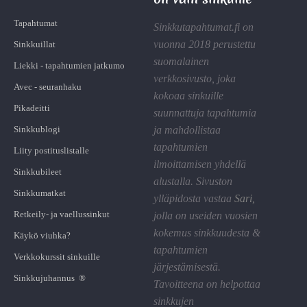
Tapahtumat
Sinkkutapahtumat.fi on
vuonna 2018 perustettu
Sinkkuillat
suomalainen
Liekki - tapahtumien jatkumo
verkkosivusto, joka
Avec - seuranhaku
kokoaa sinkuille
Pikadeitti
suunnattuja tapahtumia
Sinkkublogi
ja mahdollistaa
tapahtumien
Liity postituslistalle
ilmoittamisen yhdellä
Sinkkubileet
alustalla. Sivuston
Sinkkumatkat
ylläpidosta vastaa
Sari
,
Retkeily- ja vaellussinkut
jolla on useiden vuosien
kokemus sinkkuudesta &
Käykö viuhka?
tapahtumien
Verkkokurssit sinkuille
järjestämisestä.
Sinkkujuhannus ®
Tavoitteena on helpottaa
sinkkujen