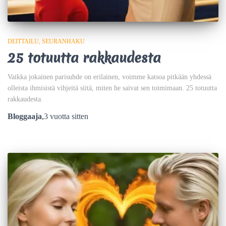
DEITTAILU
SEURANHAKU
25 totuutta rakkaudesta
Vaikka jokainen parisuhde on erilainen, voimme katsoa pitkään yhdessä
olleista ihmisistä vihjeitä siitä, miten he saivat sen toimimaan. 25 totuutta
rakkaudesta.
Bloggaaja
,
3 vuotta
sitten