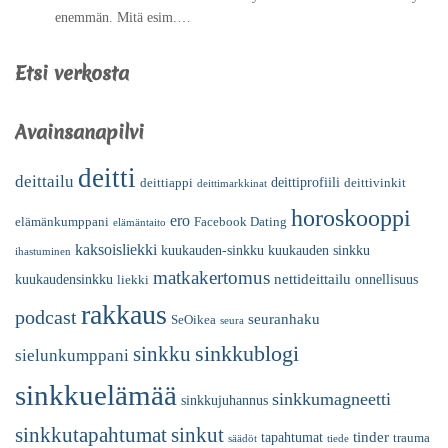
enemmän. Mitä esim.…
Etsi verkosta
Avainsanapilvi
deitti
deittailu
deittiprofiili
deittiappi
deittivinkit
deittimarkkinat
horoskooppi
ero
elämänkumppani
Facebook Dating
elämäntaito
kaksoisliekki
kuukauden-sinkku
kuukauden sinkku
ihastuminen
matkakertomus
nettideittailu
kuukaudensinkku
onnellisuus
liekki
rakkaus
podcast
seuranhaku
SeOikea
seura
sinkkublogi
sinkku
sielunkumppani
sinkkuelämää
sinkkumagneetti
sinkkujuhannus
sinkkutapahtumat
sinkut
tinder
tapahtumat
trauma
säädöt
tiede