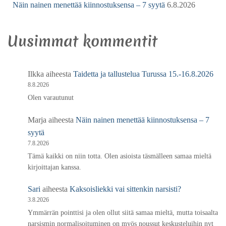
Näin nainen menettää kiinnostuksensa – 7 syytä
6.8.2026
Uusimmat kommentit
Ilkka
aiheesta
Taidetta ja tallustelua Turussa 15.-16.8.2026
8.8.2026
Olen varautunut
Marja
aiheesta
Näin nainen menettää kiinnostuksensa – 7
syytä
7.8.2026
Tämä kaikki on niin totta. Olen asioista täsmälleen samaa mieltä
kirjoittajan kanssa.
Sari
aiheesta
Kaksoisliekki vai sittenkin narsisti?
3.8.2026
Ymmärrän pointtisi ja olen ollut siitä samaa mieltä, mutta toisaalta
narsismin normalisoituminen on myös noussut keskusteluihin nyt