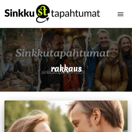
ILMOITA
rakkaus