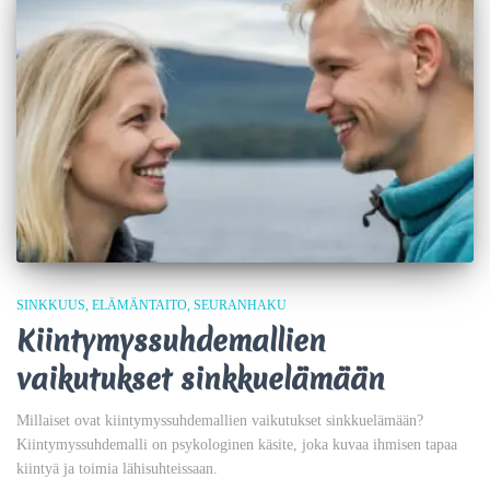
SINKKUUS
ELÄMÄNTAITO
SEURANHAKU
Kiintymyssuhdemallien
vaikutukset sinkkuelämään
Millaiset ovat kiintymyssuhdemallien vaikutukset sinkkuelämään?
Kiintymyssuhdemalli on psykologinen käsite, joka kuvaa ihmisen tapaa
kiintyä ja toimia lähisuhteissaan.