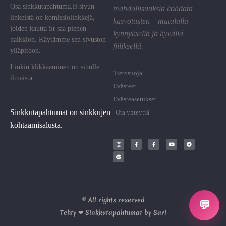
Osa sinkkutapahtuma.fi sivun
mahdollisuuksia kohdata
linkeistä on komissiolinkkejä,
kasvotusten – matalalla
joiden kautta St saa pienen
kynnyksellä ja hyvällä
palkkion. Käytämme sen sivuston
fiiliksellä.
ylläpitoon.
Linkin klikkaaminen on sinulle
Tietosuoja
ilmaista.
Evästeet
Evästeasetukset
Sinkkutapahtumat on sinkkujen
Ota yhteyttä
kohtaamisalusta.
© All rights reserved
💬
Tehty ❤ Sinkkutapahtumat by Sari