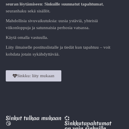
seuran löytämiseen
:
Sinkuille suunnatut tapahtumat
,
seuranhaku sekä sisällöt.
Mahdollisia sivuvaikutuksia: uusia ystäviä, yhteisiä
viikonloppuja ja satunnaisia perhosia vatsassa.
Käytä omalla vastuulla.
Liity ilmaiselle postituslistalle ja tiedät kun tapahtuu – voit
kohdata jotain sykähdyttävää.
Sinkku: liity mukaan
Sinkut tulkaa mukaan
💞
😘
Sinkkutapahtumat
on vain sinkuille