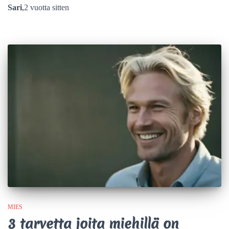
Sari
,
2 vuotta
sitten
MIES
3 tarvetta joita miehillä on