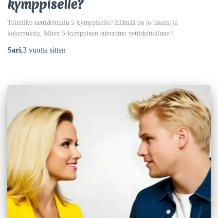
kymppiselle?
Toimiiko nettideittailu 5-kymppiselle? Elämää on jo takana ja
kokemuksia. Miten 5-kymppinen suhtautuu nettideittailuun?
Sari
,
3 vuotta
sitten