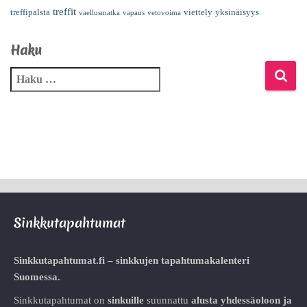
treffit
treffipalsta
viettely
yksinäisyys
vaellusmatka
vapaus
vetovoima
Haku
Sinkkutapahtumat
Sinkkutapahtumat.fi – sinkkujen tapahtumakalenteri
Suomessa.
Sinkkutapahtumat on
sinkuille
suunnattu
alusta
yhdessäoloon ja