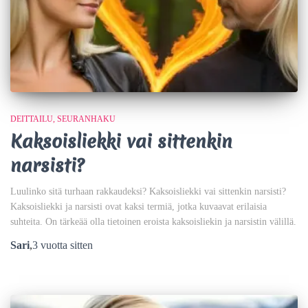
DEITTAILU
SEURANHAKU
Kaksoisliekki vai sittenkin
narsisti?
Luulinko sitä turhaan rakkaudeksi? Kaksoisliekki vai sittenkin narsisti?
Kaksoisliekki ja narsisti ovat kaksi termiä, jotka kuvaavat erilaisia
suhteita. On tärkeää olla tietoinen eroista kaksoisliekin ja narsistin välillä.
Sari
,
3 vuotta
sitten