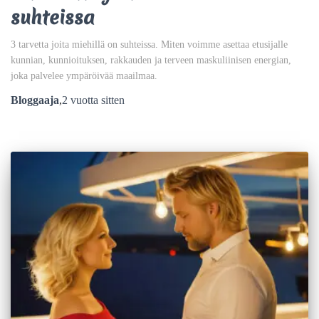
suhteissa
3 tarvetta joita miehillä on suhteissa. Miten voimme asettaa etusijalle
kunnian, kunnioituksen, rakkauden ja terveen maskuliinisen energian,
joka palvelee ympäröivää maailmaa.
Bloggaaja
,
2 vuotta
sitten