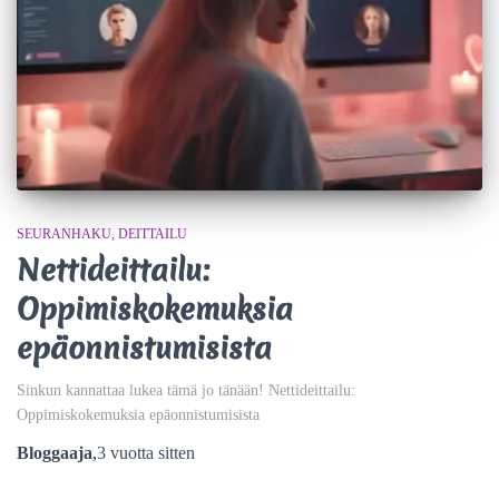
SEURANHAKU
DEITTAILU
Nettideittailu:
Oppimiskokemuksia
epäonnistumisista
Sinkun kannattaa lukea tämä jo tänään! Nettideittailu:
Oppimiskokemuksia epäonnistumisista
Bloggaaja
,
3 vuotta
sitten