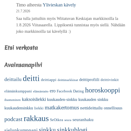
Timo
aiheesta
Ylivieskan kävely
21.7.2026
Saa tulla juttuihin myös Wiitatuvan Keskiajan markkinoilla la
1.8.2026 Viitasaarella. Lippiksestä tunnistaa myös siellä. Nähdään
joko markkinoilla tai kävelyllä :)
Etsi verkosta
Avainsanapilvi
deitti
deittailu
deittiprofiili
deittiappi
deittivinkit
deittimarkkinat
horoskooppi
ero
elämänkumppani
Facebook Dating
elämäntaito
kaksoisliekki
kuukauden-sinkku
kuukauden sinkku
ihastuminen
matkakertomus
nettideittailu
kuukaudensinkku
onnellisuus
liekki
rakkaus
podcast
seuranhaku
SeOikea
seura
sinkkublogi
sinkku
sielunkumppani