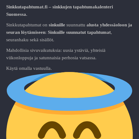
Sinkkutapahtumat.fi – sinkkujen tapahtumakalenteri
Suomessa.
Sinkkutapahtumat on
sinkuille
suunnattu
alusta
yhdessäoloon ja
seuran löytämiseen
:
Sinkuille suunnatut tapahtumat
,
seuranhaku sekä sisällöt.
Mahdollisia sivuvaikutuksia: uusia ystäviä, yhteisiä
viikonloppuja ja satunnaisia perhosia vatsassa.
Käytä omalla vastuulla.