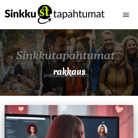
ILMOITA
rakkaus