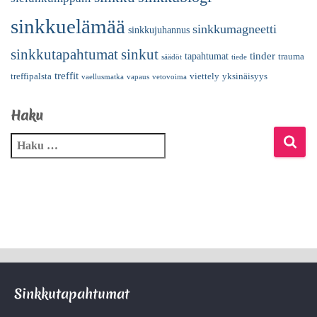
sinkkuelämää
sinkkumagneetti
sinkkujuhannus
sinkkutapahtumat
sinkut
tinder
tapahtumat
trauma
säädöt
tiede
treffit
treffipalsta
viettely
yksinäisyys
vaellusmatka
vapaus
vetovoima
Haku
Sinkkutapahtumat