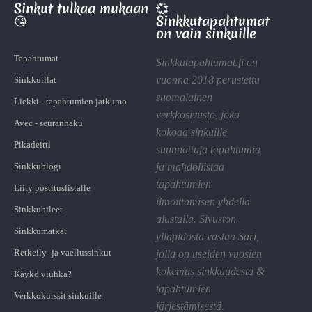
Sinkut tulkaa mukaan
💞
😘
Sinkkutapahtumat
on vain sinkuille
Tapahtumat
Sinkkutapahtumat.fi on
vuonna 2018 perustettu
Sinkkuillat
suomalainen
Liekki - tapahtumien jatkumo
verkkosivusto, joka
Avec - seuranhaku
kokoaa sinkuille
Pikadeitti
suunnattuja tapahtumia
Sinkkublogi
ja mahdollistaa
tapahtumien
Liity postituslistalle
ilmoittamisen yhdellä
Sinkkubileet
alustalla. Sivuston
Sinkkumatkat
ylläpidosta vastaa
Sari
,
Retkeily- ja vaellussinkut
jolla on useiden vuosien
kokemus sinkkuudesta &
Käykö viuhka?
tapahtumien
Verkkokurssit sinkuille
järjestämisestä.