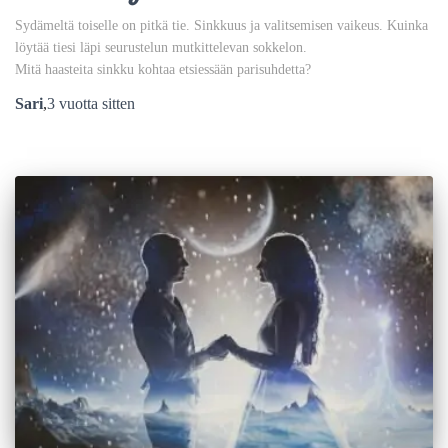
Sydämeltä toiselle on pitkä tie. Sinkkuus ja valitsemisen vaikeus. Kuinka
löytää tiesi läpi seurustelun mutkittelevan sokkelon.
Mitä haasteita sinkku kohtaa etsiessään parisuhdetta?
Sari
,
3 vuotta
sitten