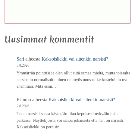
Uusimmat kommentit
Sari
aiheesta
Kaksoisliekki vai sittenkin narsisti?
3.8.2026
Ymmärrän pointtisi ja olen ollut siitä samaa mieltä, mutta toisaalta
narsismin normalisoituminen on myös noussut keskusteluihin nyt
enemmän. Mitä esim.…
Kimmo
aiheesta
Kaksoisliekki vai sittenkin narsisti?
2.8.2026
Tuota narsisti sanaa käytetään liian kepoisesti nykyään joka
paikassa. Näyttelijöistä voi sanoa jokaisesta että hän on narsisti.
Kaksoisliekki on peräisin…