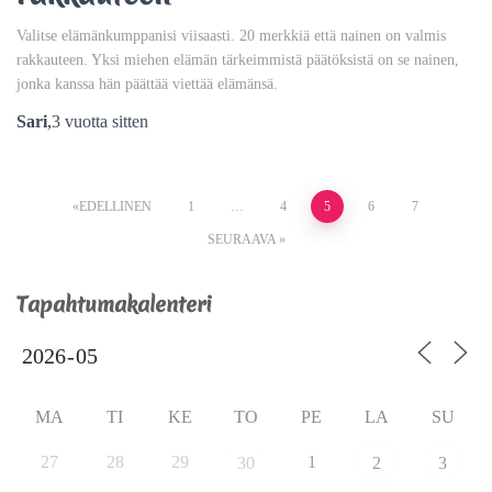
Valitse elämänkumppanisi viisaasti. 20 merkkiä että nainen on valmis
rakkauteen. Yksi miehen elämän tärkeimmistä päätöksistä on se nainen,
jonka kanssa hän päättää viettää elämänsä.
Sari
,
3 vuotta
sitten
EDELLINEN
1
…
4
5
6
7
SEURAAVA
Tapahtumakalenteri
MA
TI
KE
TO
PE
LA
SU
27
28
29
1
30
2
3