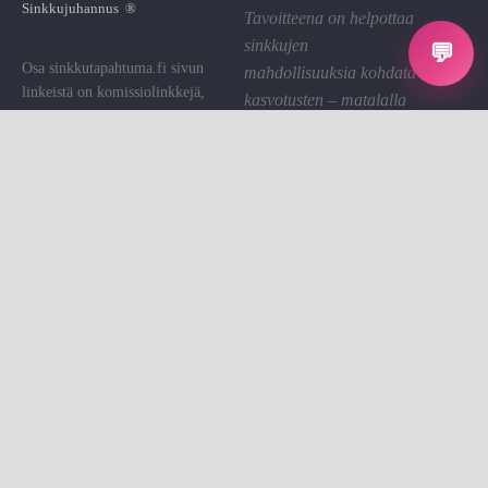
Sinkkujuhannus ®
Tavoitteena on helpottaa
sinkkujen
💬
Osa sinkkutapahtuma.fi sivun
mahdollisuuksia kohdata
linkeistä on komissiolinkkejä,
kasvotusten – matalalla
joiden kautta St saa pienen
kynnyksellä ja hyvällä
palkkion. Käytämme sen sivuston
fiiliksellä.
ylläpitoon.
Linkin klikkaaminen on sinulle
Tietosuoja
ilmaista.
Evästeet
Evästeasetukset
Sinkkutapahtumat on sinkkujen
Ota yhteyttä
kohtaamisalusta.
© All rights reserved