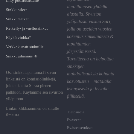
Liity postituslistalle
ilmoittamisen yhdellä
Sinkkubileet
alustalla. Sivuston
Sinkkumatkat
ylläpidosta vastaa
Sari
,
Retkeily- ja vaellussinkut
jolla on useiden vuosien
kokemus sinkkuudesta &
Käykö viuhka?
tapahtumien
Verkkokurssit sinkuille
järjestämisestä.
Sinkkujuhannus ®
Tavoitteena on helpottaa
sinkkujen
Osa sinkkutapahtuma.fi sivun
mahdollisuuksia kohdata
linkeistä on komissiolinkkejä,
kasvotusten – matalalla
joiden kautta St saa pienen
kynnyksellä ja hyvällä
palkkion. Käytämme sen sivuston
fiiliksellä.
ylläpitoon.
Linkin klikkaaminen on sinulle
Tietosuoja
ilmaista.
Evästeet
Evästeasetukset