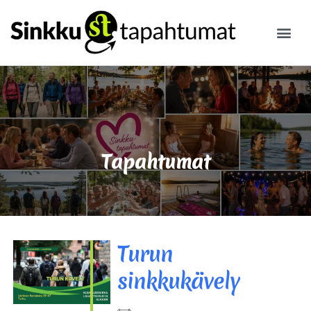
ILMOITA
Tapahtumat
Turun
sinkkukävely