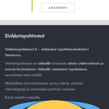
LISÄTIEDOT
Sinkkutapahtumat
Sinkkutapahtumat.fi – sinkkujen tapahtumakalenteri
Suomessa.
Sinkkutapahtumat on
sinkuille
suunnattu
alusta
yhdessäoloon ja
seuran löytämiseen
:
Sinkuille suunnatut tapahtumat
,
seuranhaku sekä sisällöt.
Mahdollisia sivuvaikutuksia: uusia ystäviä, yhteisiä
viikonloppuja ja satunnaisia perhosia vatsassa.
Käytä omalla vastuulla.