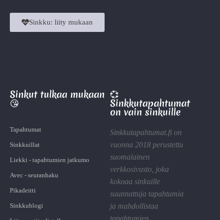
Sinkku: liity mukaan
Sinkut tulkaa mukaan
💞
😘
Sinkkutapahtumat
on vain sinkuille
Tapahtumat
Sinkkutapahtumat.fi on
vuonna 2018 perustettu
Sinkkuillat
suomalainen
Liekki - tapahtumien jatkumo
verkkosivusto, joka
Avec - seuranhaku
kokoaa sinkuille
Pikadeitti
suunnattuja tapahtumia
Sinkkublogi
ja mahdollistaa
tapahtumien