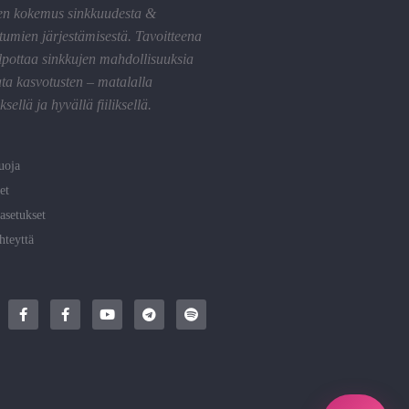
en kokemus sinkkuudesta &
tumien järjestämisestä. Tavoitteena
lpottaa sinkkujen mahdollisuuksia
ta kasvotusten – matalalla
sellä ja hyvällä fiiliksellä.
uoja
et
asetukset
hteyttä