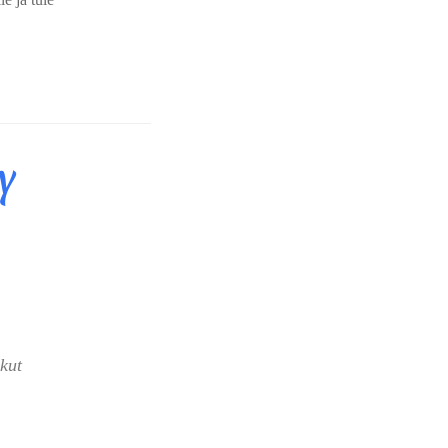
y
kut