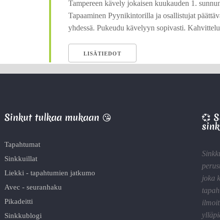
Tampereen kävely jokaisen kuukauden 1. sunnunt
Tapaaminen Pyynikintorilla ja osallistujat päättä
yhdessä. Pukeudu kävelyyn sopivasti. Kahvittelu
LISÄTIEDOT
Sinkut tulkaa mukaan 😘
💞 
sink
Tapahtumat
Sinkk
Sinkkuillat
perus
Liekki - tapahtumien jatkumo
joka 
Avec - seuranhaku
tapah
Pikadeitti
ilmoit
ylläp
Sinkkublogi