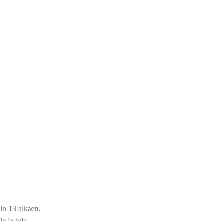
lo 13 alkaen.
e ja tule