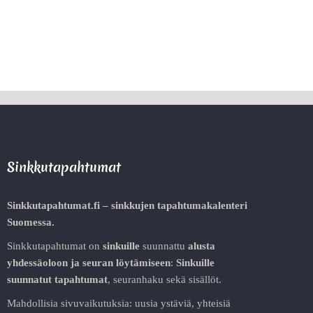
Sinkkutapahtumat
Sinkkutapahtumat.fi – sinkkujen tapahtumakalenteri
Suomessa.
Sinkkutapahtumat on
sinkuille
suunnattu
alusta
yhdessäoloon ja seuran löytämiseen
:
Sinkuille
suunnatut tapahtumat
, seuranhaku sekä sisällöt.
Mahdollisia sivuvaikutuksia: uusia ystäviä, yhteisiä