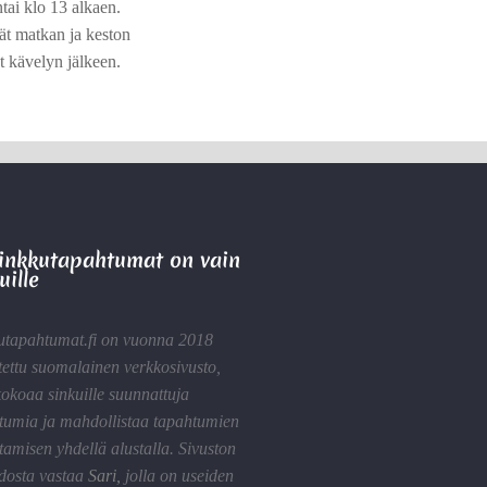
ai klo 13 alkaen.
vät matkan ja keston
t kävelyn jälkeen.
Sinkkutapahtumat on vain
uille
utapahtumat.fi on vuonna 2018
tettu suomalainen verkkosivusto,
kokoaa sinkuille suunnattuja
tumia ja mahdollistaa tapahtumien
tamisen yhdellä alustalla. Sivuston
idosta vastaa
Sari
,
jolla on useiden