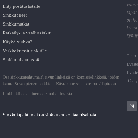
vuosi
Liity postituslistalle
tapah
Sinkkubileet
on he
Sinkkumatkat
kohda
Retkeily- ja vaellussinkut
kynnyk
Käykö viuhka?
Verkkokurssit sinkuille
Tietos
Sinkkujuhannus ®
Eväste
Eväste
Osa sinkkutapahtuma.fi sivun linkeistä on komissiolinkkejä, joiden
Ota y
kautta St saa pienen palkkion. Käytämme sen sivuston ylläpitoon.
Linkin klikkaaminen on sinulle ilmaista.
Sinkkutapahtumat on sinkkujen kohtaamisalusta.