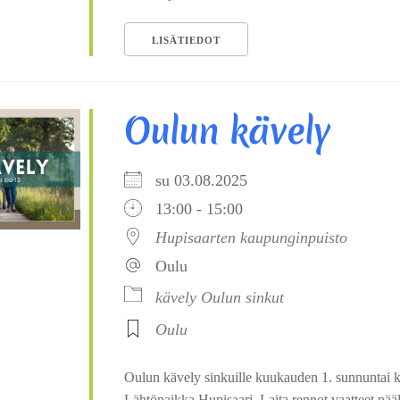
LISÄTIEDOT
Oulun kävely
su 03.08.2025
13:00 - 15:00
Hupisaarten kaupunginpuisto
Oulu
kävely
Oulun sinkut
Oulu
Oulun kävely sinkuille kuukauden 1. sunnuntai k
Lähtöpaikka Hupisaari. Laita rennot vaatteet pääll