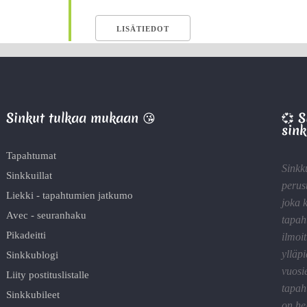
LISÄTIEDOT
Sinkut tulkaa mukaan 😘
💞 
sink
Tapahtumat
Sinkk
Sinkkuillat
perus
Liekki - tapahtumien jatkumo
joka 
Avec - seuranhaku
tapah
Pikadeitti
ilmoit
ylläp
Sinkkublogi
vuosi
Liity postituslistalle
tapah
Sinkkubileet
on he