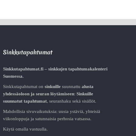
Sinkkutapahtumat
Sinkkutapahtumat.fi – sinkkujen tapahtumakalenteri
Suomessa.
Sinkkutapahtumat on
sinkuille
suunnattu
alusta
yhdessäoloon ja seuran löytämiseen
:
Sinkuille
suunnatut tapahtumat
, seuranhaku sekä sisällöt.
Mahdollisia sivuvaikutuksia: uusia ystäviä, yhteisiä
viikonloppuja ja satunnaisia perhosia vatsassa.
Käytä omalla vastuulla.