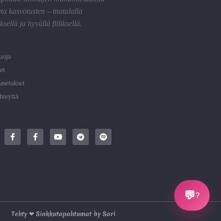
ta kasvotusten – matalalla
sellä ja hyvällä fiiliksellä.
uoja
et
asetukset
hteyttä
💬
?
Tehty ❤ Sinkkutapahtumat by Sari