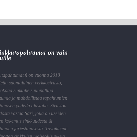
Sinkkutapahtumat on vain
uille
utapahtumat.fi on vuonna 2018
tettu suomalainen verkkosivusto,
kokoaa sinkuille suunnattuja
tumia ja mahdollistaa tapahtumien
tamisen yhdellä alustalla. Sivuston
idosta vastaa
Sari
,
jolla on useiden
en kokemus sinkkuudesta &
tumien järjestämisestä. Tavoitteena
lpottaa sinkkujen mahdollisuuksia