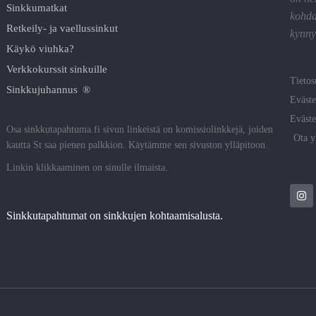
Sinkkumatkat
kohda
Retkeily- ja vaellussinkut
kynnyk
Käykö viuhka?
Verkkokurssit sinkuille
Tietos
Sinkkujuhannus ®
Eväste
Eväste
Osa sinkkutapahtuma.fi sivun linkeistä on komissiolinkkejä, joiden
Ota y
kautta St saa pienen palkkion. Käytämme sen sivuston ylläpitoon.
Linkin klikkaaminen on sinulle ilmaista.
Sinkkutapahtumat on sinkkujen kohtaamisalusta.