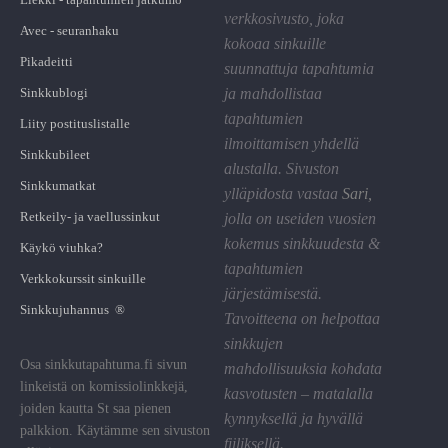
verkkosivusto, joka
Avec - seuranhaku
kokoaa sinkuille
Pikadeitti
suunnattuja tapahtumia
Sinkkublogi
ja mahdollistaa
tapahtumien
Liity postituslistalle
ilmoittamisen yhdellä
Sinkkubileet
alustalla. Sivuston
Sinkkumatkat
ylläpidosta vastaa
Sari
,
Retkeily- ja vaellussinkut
jolla on useiden vuosien
kokemus sinkkuudesta &
Käykö viuhka?
tapahtumien
Verkkokurssit sinkuille
järjestämisestä.
Sinkkujuhannus ®
Tavoitteena on helpottaa
sinkkujen
Osa sinkkutapahtuma.fi sivun
mahdollisuuksia kohdata
linkeistä on komissiolinkkejä,
kasvotusten – matalalla
joiden kautta St saa pienen
kynnyksellä ja hyvällä
palkkion. Käytämme sen sivuston
fiiliksellä.