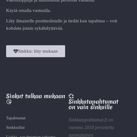
Käytä omalla vastuulla.
Liity ilmaiselle postituslistalle ja tiedät kun tapahtuu – voit
kohdata jotain sykähdyttävää.
Sinkku: liity mukaan
Sinkut tulkaa mukaan
💞
😘
Sinkkutapahtumat
on vain sinkuille
Tapahtumat
Sinkkutapahtumat.fi on
vuonna 2018 perustettu
Sinkkuillat
suomalainen
Liekki - tapahtumien jatkumo