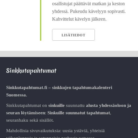
osallistujat päättävät matkan ja keston
yhdessä. Pukeudu kävelyyn sopivasti.
Kahvittelut kävelyn jälkeen.
LISÄTIEDOT
Sinkkutapahtumat
Sinkkutapahtumat.fi – sinkkujen tapahtumakalenteri
Suomessa.
Sinkkutapahtumat on
sinkuille
suunnattu
alusta
yhdessäoloon ja
seuran löytämiseen
:
Sinkuille suunnatut tapahtumat
,
seuranhaku sekä sisällöt.
Mahdollisia sivuvaikutuksia: uusia ystäviä, yhteisiä
viikonloppuja ja satunnaisia perhosia vatsassa.