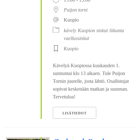
Puijon torni
Kuopio
kävely
Kuopion sinkut
liikunta
vaellussinkut
Kuopio
Kävelyä Kuopiossa kuukauden 1.
sunnuntai klo 13 alkaen. Tule Puijon
Tornin juurelle, josta lähtö. Osallistujat
sopivat keskenään matkan ja suunnan.
Tervetuloa!
LISÄTIEDOT