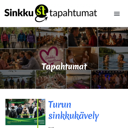
ILMOITA
Tapahtumat
Turun
sinkkukävely