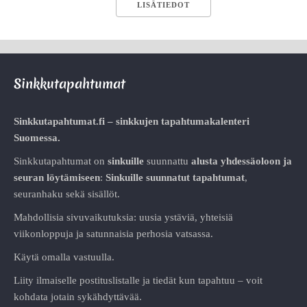
LISÄTIEDOT
Sinkkutapahtumat
Sinkkutapahtumat.fi – sinkkujen tapahtumakalenteri
Suomessa.
Sinkkutapahtumat on
sinkuille
suunnattu
alusta
yhdessäoloon ja
seuran löytämiseen
:
Sinkuille suunnatut tapahtumat
,
seuranhaku sekä sisällöt.
Mahdollisia sivuvaikutuksia: uusia ystäviä, yhteisiä
viikonloppuja ja satunnaisia perhosia vatsassa.
Käytä omalla vastuulla.
Liity ilmaiselle postituslistalle ja tiedät kun tapahtuu – voit
kohdata jotain sykähdyttävää.