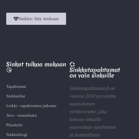
Sinkku: liity mukaan
Sinkut tulkaa mukaan
💞
😘
Sinkkutapahtumat
on vain sinkuille
Tapahtumat
Sinkkutapahtumat.fi on
vuonna 2018 perustettu
Sinkkuillat
suomalainen
Liekki - tapahtumien jatkumo
verkkosivusto, joka
Avec - seuranhaku
kokoaa sinkuille
Pikadeitti
suunnattuja tapahtumia
Sinkkublogi
ja mahdollistaa