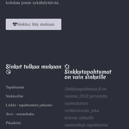
kohdata jotain sykähdyttävää.
Sinkku: liity mukaan
Sinkut tulkaa mukaan
💞
😘
Sinkkutapahtumat
on vain sinkuille
Tapahtumat
Sinkkutapahtumat.fi on
vuonna 2018 perustettu
Sinkkuillat
suomalainen
Liekki - tapahtumien jatkumo
verkkosivusto, joka
Avec - seuranhaku
kokoaa sinkuille
Pikadeitti
suunnattuja tapahtumia