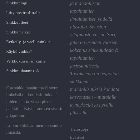
Sinkkublogi
ja mahdollistaa
tapahtumien
Liity postituslistalle
ilmoittamisen yhdellä
Sinkkubileet
alustalla. Sivuston
Sinkkumatkat
ylläpidosta vastaa
Sari
,
Retkeily- ja vaellussinkut
jolla on useiden vuosien
kokemus sinkkuudesta &
Käykö viuhka?
tapahtumien
Verkkokurssit sinkuille
järjestämisestä.
Sinkkujuhannus ®
Tavoitteena on helpottaa
sinkkujen
Osa sinkkutapahtuma.fi sivun
mahdollisuuksia kohdata
linkeistä on komissiolinkkejä,
kasvotusten – matalalla
joiden kautta St saa pienen
kynnyksellä ja hyvällä
palkkion. Käytämme sen sivuston
fiiliksellä.
ylläpitoon.
Linkin klikkaaminen on sinulle
Tietosuoja
ilmaista.
Evästeet