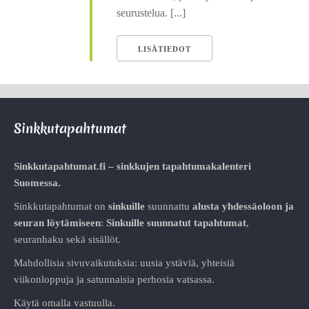
seurustelua. [...]
LISÄTIEDOT
Sinkkutapahtumat
Sinkkutapahtumat.fi – sinkkujen tapahtumakalenteri
Suomessa.
Sinkkutapahtumat on
sinkuille
suunnattu
alusta
yhdessäoloon ja
seuran löytämiseen
:
Sinkuille suunnatut tapahtumat
,
seuranhaku sekä sisällöt.
Mahdollisia sivuvaikutuksia: uusia ystäviä, yhteisiä
viikonloppuja ja satunnaisia perhosia vatsassa.
Käytä omalla vastuulla.