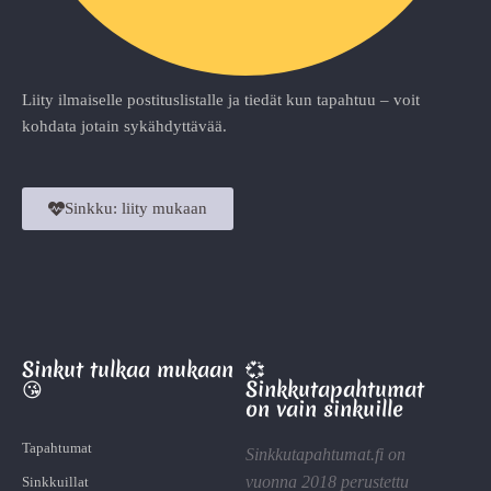
Liity ilmaiselle postituslistalle ja tiedät kun tapahtuu – voit
kohdata jotain sykähdyttävää.
Sinkku: liity mukaan
Sinkut tulkaa mukaan
💞
😘
Sinkkutapahtumat
on vain sinkuille
Tapahtumat
Sinkkutapahtumat.fi on
vuonna 2018 perustettu
Sinkkuillat