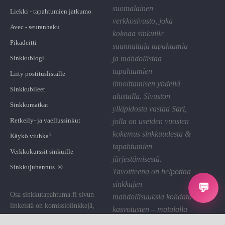
suomalainen
Liekki - tapahtumien jatkumo
verkkosivusto, joka
Avec - seuranhaku
kokoaa sinkuille
Pikadeitti
suunnattuja tapahtumia
Sinkkublogi
ja mahdollistaa
tapahtumien
Liity postituslistalle
ilmoittamisen yhdellä
Sinkkubileet
alustalla. Sivuston
Sinkkumatkat
ylläpidosta vastaa
Sari
,
Retkeily- ja vaellussinkut
jolla on useiden vuosien
kokemus sinkkuudesta &
Käykö viuhka?
tapahtumien
Verkkokurssit sinkuille
järjestämisestä.
Sinkkujuhannus ®
Tavoitteena on helpottaa
sinkkujen
💬
Osa sinkkutapahtuma.fi sivun
mahdollisuuksia kohdata
linkeistä on komissiolinkkejä,
kasvotusten – matalalla
joiden kautta St saa pienen
kynnyksellä ja hyvällä