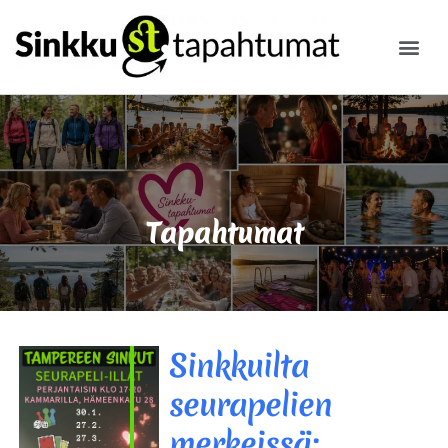
ILMOITA
Tapahtumat
Sinkkuilta
seurapelien
merkeissä: