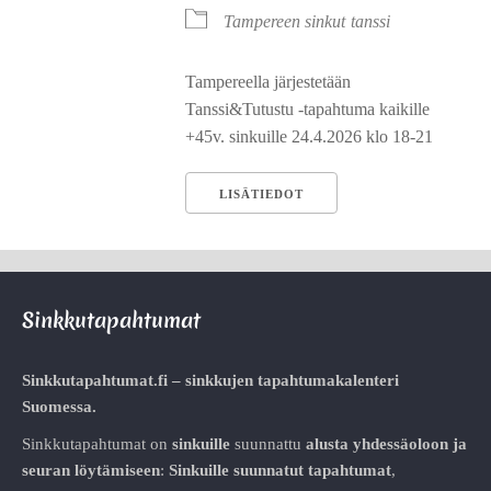
Tampereen sinkut
tanssi
Tampereella järjestetään
Tanssi&Tutustu -tapahtuma kaikille
+45v. sinkuille 24.4.2026 klo 18-21
LISÄTIEDOT
Sinkkutapahtumat
Sinkkutapahtumat.fi – sinkkujen tapahtumakalenteri
Suomessa.
Sinkkutapahtumat on
sinkuille
suunnattu
alusta
yhdessäoloon ja
seuran löytämiseen
:
Sinkuille suunnatut tapahtumat
,