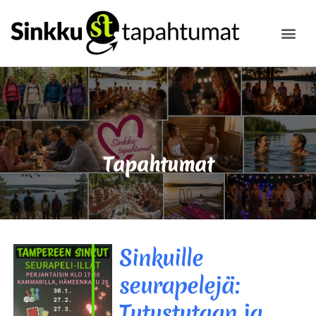
ILMOITA
Tapahtumat
Sinkuille
seurapelejä:
Tutustutaan ja