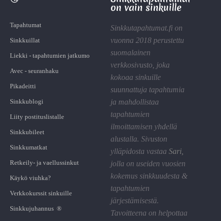
on vain sinkuille
Tapahtumat
Sinkkutapahtumat.fi on
vuonna 2018 perustettu
Sinkkuillat
suomalainen
Liekki - tapahtumien jatkumo
verkkosivusto, joka
Avec - seuranhaku
kokoaa sinkuille
Pikadeitti
suunnattuja tapahtumia
Sinkkublogi
ja mahdollistaa
tapahtumien
Liity postituslistalle
ilmoittamisen yhdellä
Sinkkubileet
alustalla. Sivuston
Sinkkumatkat
ylläpidosta vastaa
Sari
,
Retkeily- ja vaellussinkut
jolla on useiden vuosien
kokemus sinkkuudesta &
Käykö viuhka?
tapahtumien
Verkkokurssit sinkuille
järjestämisestä.
Sinkkujuhannus ®
Tavoitteena on helpottaa