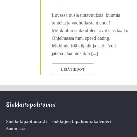
Luvassa uusia tuttavuuksia, kuumia
tunteita ja vauhdikasta menoa!
Milliklubin sinkkubileet ovat taas täällä.
Ohjelmassa mm. speed dating,
leikkimielisiä kilpailuja ja dj. Voit
jatkaa iltaa musiikin [...]
LISÄTIEDOT
Sinkkutapahtumat
Sinkkutapahtumat.fi – sinkkujen tapahtumakalenteri
Suomessa.