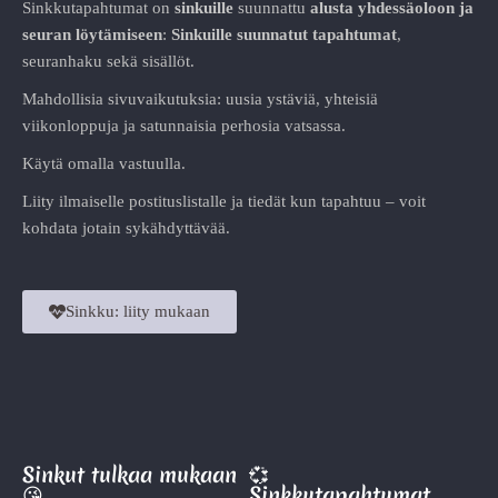
Sinkkutapahtumat on
sinkuille
suunnattu
alusta
yhdessäoloon ja
seuran löytämiseen
:
Sinkuille suunnatut tapahtumat
,
seuranhaku sekä sisällöt.
Mahdollisia sivuvaikutuksia: uusia ystäviä, yhteisiä
viikonloppuja ja satunnaisia perhosia vatsassa.
Käytä omalla vastuulla.
Liity ilmaiselle postituslistalle ja tiedät kun tapahtuu – voit
kohdata jotain sykähdyttävää.
Sinkku: liity mukaan
Sinkut tulkaa mukaan
💞
😘
Sinkkutapahtumat