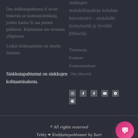
sinkkujen
Osa sinkkutapahtuma.fi sivun
mahdollisuuksia kohdata
linkeistä on komissiolinkkejä,
kasvotusten – matalalla
joiden kautta St saa pienen
kynnyksellä ja hyvällä
palkkion. Käytämme sen sivuston
fiiliksellä.
ylläpitoon.
Linkin klikkaaminen on sinulle
Tietosuoja
ilmaista.
Evästeet
Evästeasetukset
Sinkkutapahtumat on sinkkujen
Ota yhteyttä
kohtaamisalusta.
© All rights reserved
💬
Tehty ❤ Sinkkutapahtumat by Sari