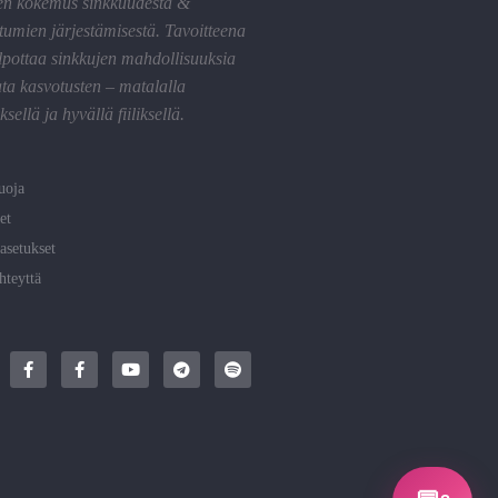
en kokemus sinkkuudesta &
tumien järjestämisestä. Tavoitteena
lpottaa sinkkujen mahdollisuuksia
ta kasvotusten – matalalla
sellä ja hyvällä fiiliksellä.
uoja
et
asetukset
hteyttä