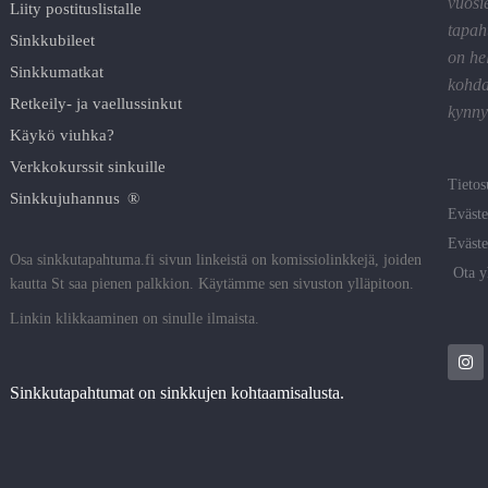
vuosi
Liity postituslistalle
tapah
Sinkkubileet
on he
Sinkkumatkat
kohda
Retkeily- ja vaellussinkut
kynnyk
Käykö viuhka?
Verkkokurssit sinkuille
Tietos
Sinkkujuhannus ®
Eväste
Eväste
Osa sinkkutapahtuma.fi sivun linkeistä on komissiolinkkejä, joiden
Ota y
kautta St saa pienen palkkion. Käytämme sen sivuston ylläpitoon.
Linkin klikkaaminen on sinulle ilmaista.
Sinkkutapahtumat on sinkkujen kohtaamisalusta.