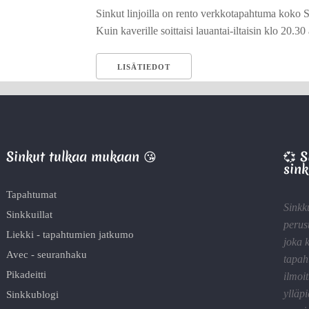
Sinkut linjoilla on rento verkkotapahtuma koko 
Kuin kaverille soittaisi lauantai-iltaisin klo 20.30
LISÄTIEDOT
Sinkut tulkaa mukaan 😘
💞 
sink
Tapahtumat
Sinkk
Sinkkuillat
perus
Liekki - tapahtumien jatkumo
joka 
Avec - seuranhaku
tapah
Pikadeitti
ilmoit
ylläp
Sinkkublogi