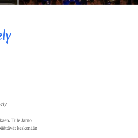
ly
ely
kaen. Tule Jarno
 päättävät keskenään