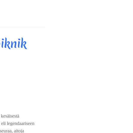
iknik
 kesäisestä
eli legendaariseen
euraa, aitoja