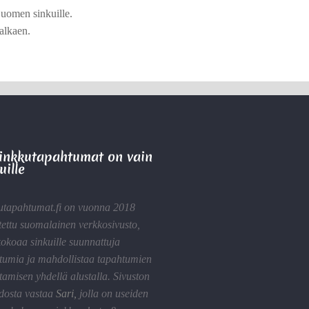
Suomen sinkuille.
 alkaen.
Sinkkutapahtumat on vain
uille
utapahtumat.fi on vuonna 2018
tettu suomalainen verkkosivusto,
kokoaa sinkuille suunnattuja
tumia ja mahdollistaa tapahtumien
tamisen yhdellä alustalla. Sivuston
idosta vastaa
Sari
,
jolla on useiden