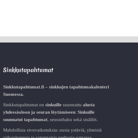
Sinkkutapahtumat
Sinkkutapahtumat.fi – sinkkujen tapahtumakalenteri
Suomessa.
Sinkkutapahtumat on
sinkuille
suunnattu
alusta
yhdessäoloon ja seuran löytämiseen
:
Sinkuille
suunnatut tapahtumat
, seuranhaku sekä sisällöt.
Mahdollisia sivuvaikutuksia: uusia ystäviä, yhteisiä
viikonloppuja ja satunnaisia perhosia vatsassa.