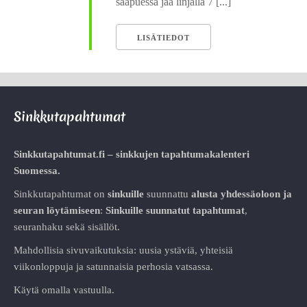
saapuessa jää linjalla 7 [...]
LISÄTIEDOT
Sinkkutapahtumat
Sinkkutapahtumat.fi – sinkkujen tapahtumakalenteri
Suomessa.
Sinkkutapahtumat on
sinkuille
suunnattu
alusta
yhdessäoloon ja
seuran löytämiseen
:
Sinkuille suunnatut tapahtumat
,
seuranhaku sekä sisällöt.
Mahdollisia sivuvaikutuksia: uusia ystäviä, yhteisiä
viikonloppuja ja satunnaisia perhosia vatsassa.
Käytä omalla vastuulla.