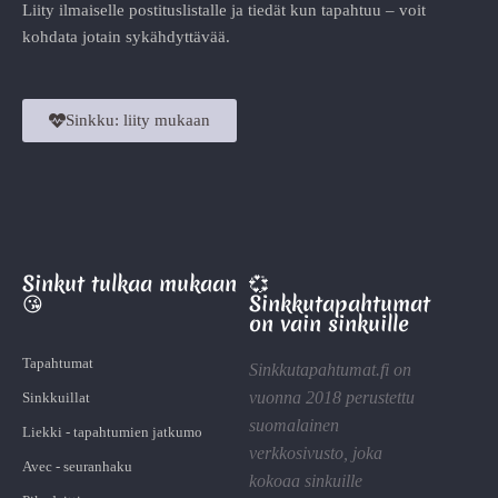
Liity ilmaiselle postituslistalle ja tiedät kun tapahtuu – voit
kohdata jotain sykähdyttävää.
Sinkku: liity mukaan
Sinkut tulkaa mukaan
💞
😘
Sinkkutapahtumat
on vain sinkuille
Tapahtumat
Sinkkutapahtumat.fi on
vuonna 2018 perustettu
Sinkkuillat
suomalainen
Liekki - tapahtumien jatkumo
verkkosivusto, joka
Avec - seuranhaku
kokoaa sinkuille