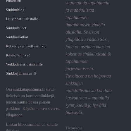
Pikadeitti
suunnattuja tapahtumia
Sinkkublogi
ja mahdollistaa
tapahtumien
Liity postituslistalle
ilmoittamisen yhdellä
Sinkkubileet
alustalla. Sivuston
Sinkkumatkat
ylläpidosta vastaa
Sari
,
Retkeily- ja vaellussinkut
jolla on useiden vuosien
kokemus sinkkuudesta &
Käykö viuhka?
tapahtumien
Verkkokurssit sinkuille
järjestämisestä.
Sinkkujuhannus ®
Tavoitteena on helpottaa
sinkkujen
Osa sinkkutapahtuma.fi sivun
mahdollisuuksia kohdata
linkeistä on komissiolinkkejä,
kasvotusten – matalalla
joiden kautta St saa pienen
kynnyksellä ja hyvällä
palkkion. Käytämme sen sivuston
fiiliksellä.
ylläpitoon.
Linkin klikkaaminen on sinulle
Tietosuoja
ilmaista.