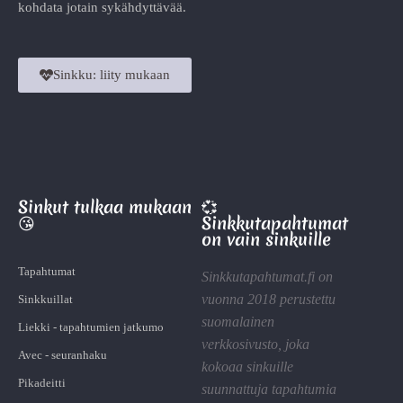
kohdata jotain sykähdyttävää.
Sinkku: liity mukaan
Sinkut tulkaa mukaan
💞
😘
Sinkkutapahtumat
on vain sinkuille
Tapahtumat
Sinkkutapahtumat.fi on
vuonna 2018 perustettu
Sinkkuillat
suomalainen
Liekki - tapahtumien jatkumo
verkkosivusto, joka
Avec - seuranhaku
kokoaa sinkuille
Pikadeitti
suunnattuja tapahtumia