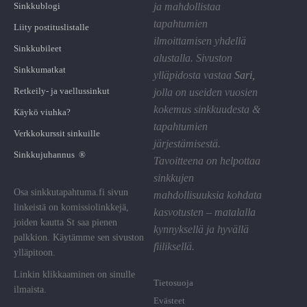
Sinkkublogi
ja mahdollistaa
tapahtumien
Liity postituslistalle
ilmoittamisen yhdellä
Sinkkubileet
alustalla. Sivuston
Sinkkumatkat
ylläpidosta vastaa
Sari
,
Retkeily- ja vaellussinkut
jolla on useiden vuosien
kokemus sinkkuudesta &
Käykö viuhka?
tapahtumien
Verkkokurssit sinkuille
järjestämisestä.
Sinkkujuhannus ®
Tavoitteena on helpottaa
sinkkujen
Osa sinkkutapahtuma.fi sivun
mahdollisuuksia kohdata
linkeistä on komissiolinkkejä,
kasvotusten – matalalla
joiden kautta St saa pienen
kynnyksellä ja hyvällä
palkkion. Käytämme sen sivuston
fiiliksellä.
ylläpitoon.
Linkin klikkaaminen on sinulle
Tietosuoja
ilmaista.
Evästeet