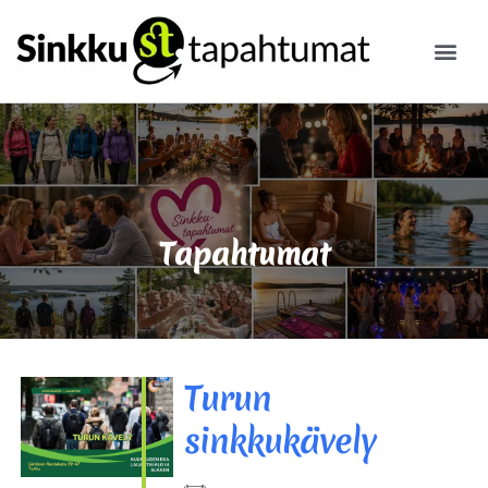
ILMOITA
Tapahtumat
Turun
sinkkukävely