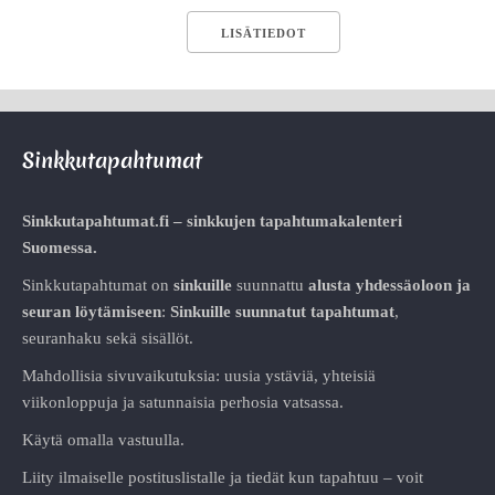
LISÄTIEDOT
Sinkkutapahtumat
Sinkkutapahtumat.fi – sinkkujen tapahtumakalenteri
Suomessa.
Sinkkutapahtumat on
sinkuille
suunnattu
alusta
yhdessäoloon ja
seuran löytämiseen
:
Sinkuille suunnatut tapahtumat
,
seuranhaku sekä sisällöt.
Mahdollisia sivuvaikutuksia: uusia ystäviä, yhteisiä
viikonloppuja ja satunnaisia perhosia vatsassa.
Käytä omalla vastuulla.
Liity ilmaiselle postituslistalle ja tiedät kun tapahtuu – voit