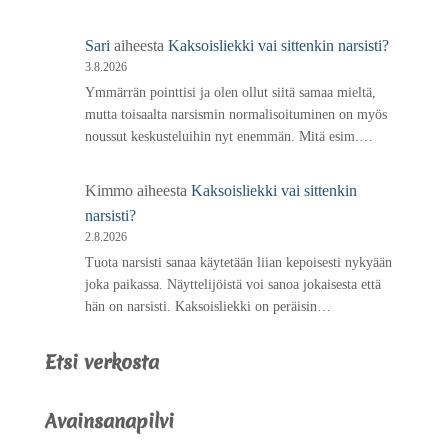
Sari
aiheesta
Kaksoisliekki vai sittenkin narsisti?
3.8.2026
Ymmärrän pointtisi ja olen ollut siitä samaa mieltä,
mutta toisaalta narsismin normalisoituminen on myös
noussut keskusteluihin nyt enemmän. Mitä esim.…
Kimmo
aiheesta
Kaksoisliekki vai sittenkin
narsisti?
2.8.2026
Tuota narsisti sanaa käytetään liian kepoisesti nykyään
joka paikassa. Näyttelijöistä voi sanoa jokaisesta että
hän on narsisti. Kaksoisliekki on peräisin…
Etsi verkosta
Avainsanapilvi