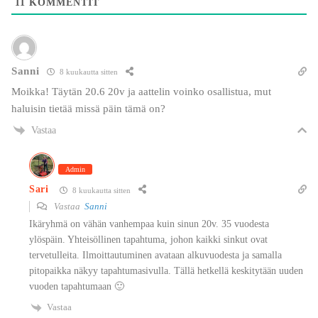
11
KOMMENTIT
Sanni
8 kuukautta sitten
Moikka! Täytän 20.6 20v ja aattelin voinko osallistua, mut
haluisin tietää missä päin tämä on?
Vastaa
Admin
Sari
8 kuukautta sitten
Vastaa
Sanni
Ikäryhmä on vähän vanhempaa kuin sinun 20v. 35 vuodesta
ylöspäin. Yhteisöllinen tapahtuma, johon kaikki sinkut ovat
tervetulleita. Ilmoittautuminen avataan alkuvuodesta ja samalla
pitopaikka näkyy tapahtumasivulla. Tällä hetkellä keskitytään uuden
vuoden tapahtumaan 🙂
Vastaa