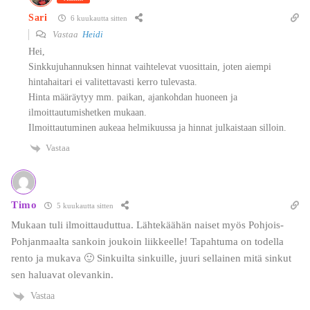
Sari
6 kuukautta sitten
Vastaa
Heidi
Hei,
Sinkkujuhannuksen hinnat vaihtelevat vuosittain, joten aiempi
hintahaitari ei valitettavasti kerro tulevasta.
Hinta määräytyy mm. paikan, ajankohdan huoneen ja
ilmoittautumishetken mukaan.
Ilmoittautuminen aukeaa helmikuussa ja hinnat julkaistaan silloin.
Vastaa
Timo
5 kuukautta sitten
Mukaan tuli ilmoittauduttua. Lähtekäähän naiset myös Pohjois-
Pohjanmaalta sankoin joukoin liikkeelle! Tapahtuma on todella
rento ja mukava 🙂 Sinkuilta sinkuille, juuri sellainen mitä sinkut
sen haluavat olevankin.
Vastaa