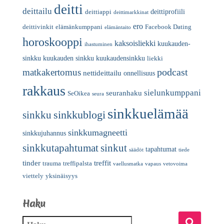
deitti
deittailu
deittiprofiili
deittiappi
deittimarkkinat
ero
deittivinkit
elämänkumppani
Facebook Dating
elämäntaito
horoskooppi
kaksoisliekki
kuukauden-
ihastuminen
sinkku
kuukauden sinkku
kuukaudensinkku
liekki
podcast
matkakertomus
nettideittailu
onnellisuus
rakkaus
sielunkumppani
seuranhaku
SeOikea
seura
sinkkuelämää
sinkkublogi
sinkku
sinkkumagneetti
sinkkujuhannus
sinkkutapahtumat
sinkut
tapahtumat
säädöt
tiede
tinder
treffit
trauma
treffipalsta
vaellusmatka
vapaus
vetovoima
viettely
yksinäisyys
Haku