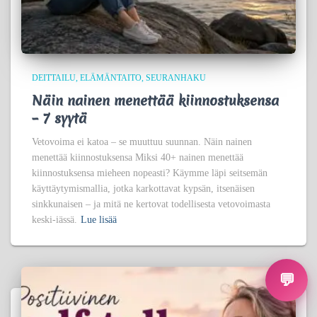
DEITTAILU
ELÄMÄNTAITO
SEURANHAKU
Näin nainen menettää kiinnostuksensa
– 7 syytä
Vetovoima ei katoa – se muuttuu suunnan. Näin nainen
menettää kiinnostuksensa Miksi 40+ nainen menettää
kiinnostuksensa mieheen nopeasti? Käymme läpi seitsemän
käyttäytymismallia, jotka karkottavat kypsän, itsenäisen
sinkkunaisen – ja mitä ne kertovat todellisesta vetovoimasta
keski-iässä.
Lue lisää
💬