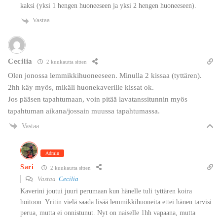
kaksi (yksi 1 hengen huoneeseen ja yksi 2 hengen huoneeseen).
Vastaa
Cecilia
2 kuukautta sitten
Olen jonossa lemmikkihuoneeseen. Minulla 2 kissaa (tyttären).
2hh käy myös, mikäli huonekaverille kissat ok.
Jos pääsen tapahtumaan, voin pitää lavatanssitunnin myös
tapahtuman aikana/jossain muussa tapahtumassa.
Vastaa
Admin
Sari
2 kuukautta sitten
Vastaa
Cecilia
Kaverini joutui juuri perumaan kun hänelle tuli tyttären koira
hoitoon. Yritin vielä saada lisää lemmikkihuoneita ettei hänen tarvisi
perua, mutta ei onnistunut. Nyt on naiselle 1hh vapaana, mutta