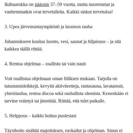
Ikähaarukka on
pääosin
37–59 vuotta, mutta nuoremmat ja
vanhemmatkin ovat tervetulleita. Kaikki sinkut tervetuloa!
3. Upea järvenrantaympäristö ja luonnon rauha
Juhannukseen kuuluu luonto, vesi, saunat ja hiljaisuus – ja sitä
kaikkea täällä riittää.
4. Rentoa ohjelmaa – osallistu tai vain nauti
Voit osallistua ohjelmaan oman fiiliksen mukaan. Tarjolla on
tutustumisleikkejä, kevyitä aktiviteetteja, rantasauna, lavatanssit,
yhteislaulua, rentoa discoa sekä rauhallista olemista. Kenenkään ei
tarvitse esiintyä tai jännittää. Riittää, että tulet paikalle.
5. Helppous – kaikki hoituu puolestasi
Täysihoito sisältää majoituksen, ruokailut ja ohjelman. Sinun ei