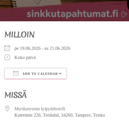
MILLOIN
pe 19.06.2026 - su 21.06.2026
Koko päivä
ADD TO CALENDAR
Download ICS
Google Calendar
iCalendar
Office 365
Outlook Live
MISSÄ
Murikanranta kylpylähotelli
Kuterintie 226, Terälahti, 34260, Tampere, Teisko