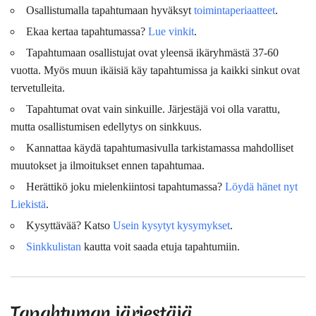
Osallistumalla tapahtumaan hyväksyt
toimintaperiaatteet
.
Ekaa kertaa tapahtumassa?
Lue vinkit
.
Tapahtumaan osallistujat ovat
yleensä
ikäryhmästä 37-60
vuotta. Myös muun ikäisiä käy tapahtumissa ja kaikki sinkut ovat
tervetulleita.
Tapahtumat ovat vain sinkuille. Järjestäjä voi olla varattu,
mutta osallistumisen edellytys on sinkkuus.
Kannattaa käydä tapahtumasivulla tarkistamassa mahdolliset
muutokset ja ilmoitukset ennen tapahtumaa.
Herättikö joku mielenkiintosi tapahtumassa?
Löydä hänet nyt
Liekistä
.
Kysyttävää? Katso
Usein kysytyt kysymykset
.
Sinkkulistan
kautta voit saada etuja tapahtumiin.
Tapahtuman järjestäjä