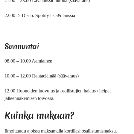
21.00 – 23.00 Lavatanssit ulkona (säävaraus)
22.00 -> Disco: Spotify lista& tanssia
—
Sunnuntai
08.00 – 10.00 Aamiainen
10.00 – 12.00 Rantaelämää (säävaraus)
12.00 Huoneiden luovutus ja osallistujien halaus / heipat
jälleennäkemisen toivossa.
Kuinka mukaan?
Ilmoittaudu ajoissa maksamalla kortillasi osallistumismaksu.