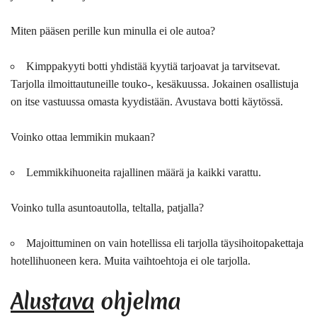
Miten pääsen perille kun minulla ei ole autoa?
Kimppakyyti botti yhdistää kyytiä tarjoavat ja tarvitsevat.
Tarjolla ilmoittautuneille touko-, kesäkuussa. Jokainen osallistuja
on itse vastuussa omasta kyydistään. Avustava botti käytössä.
Voinko ottaa lemmikin mukaan?
Lemmikkihuoneita rajallinen määrä ja kaikki varattu.
Voinko tulla asuntoautolla, teltalla, patjalla?
Majoittuminen on vain hotellissa eli tarjolla täysihoitopakettaja
hotellihuoneen kera. Muita vaihtoehtoja ei ole tarjolla.
Alustava
ohjelma