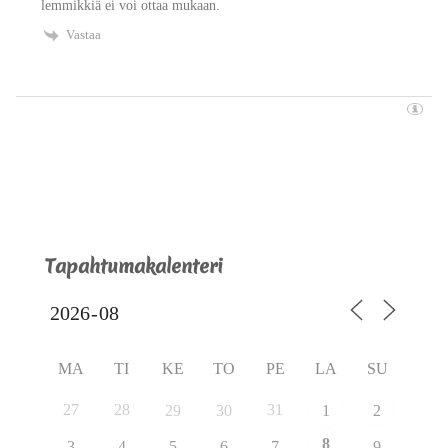
lemmikkiä ei voi ottaa mukaan.
Vastaa
Tapahtumakalenteri
MA
TI
KE
TO
PE
LA
SU
27
28
31
29
30
1
2
8
3
4
5
6
7
9