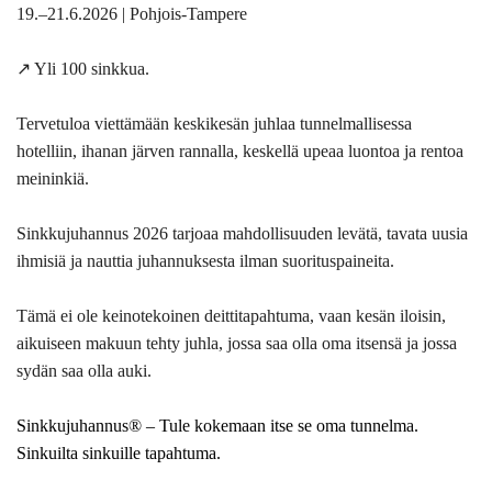
19.–21.6.2026 |
Pohjois-
Tampere
↗️ Yli 100 sinkkua.
Tervetuloa viettämään keskikesän juhlaa tunnelmallisessa
hotelliin, ihanan järven rannalla, keskellä upeaa luontoa ja rentoa
meininkiä.
Sinkkujuhannus 2026 tarjoaa mahdollisuuden levätä, tavata uusia
ihmisiä ja nauttia juhannuksesta ilman suorituspaineita.
Tämä ei ole keinotekoinen deittitapahtuma, vaan kesän iloisin,
aikuiseen makuun tehty juhla, jossa saa olla oma itsensä ja jossa
sydän saa olla auki.
Sinkkujuhannus® – Tule kokemaan itse se oma tunnelma.
Sinkuilta sinkuille tapahtuma.