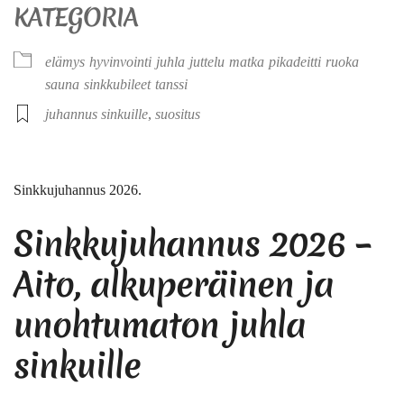
KATEGORIA
elämys
hyvinvointi
juhla
juttelu
matka
pikadeitti
ruoka
sauna
sinkkubileet
tanssi
juhannus sinkuille
,
suositus
Sinkkujuhannus 2026.
Sinkkujuhannus 2026 –
Aito, alkuperäinen ja
unohtumaton juhla
sinkuille