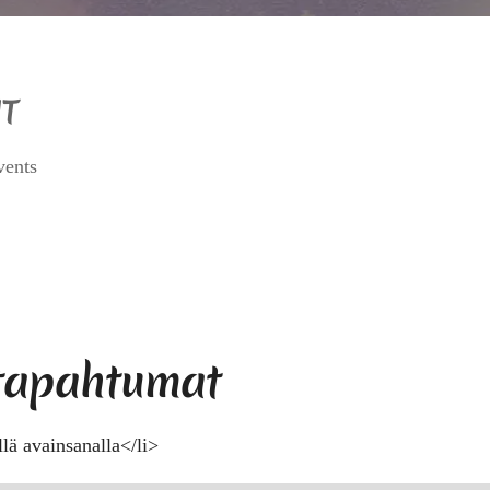
T
vents
 tapahtumat
llä avainsanalla</li>