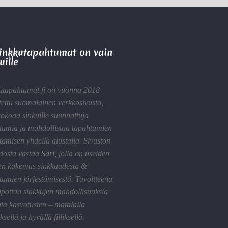
Sinkkutapahtumat on vain
uille
utapahtumat.fi on vuonna 2018
tettu suomalainen verkkosivusto,
kokoaa sinkuille suunnattuja
tumia ja mahdollistaa tapahtumien
tamisen yhdellä alustalla. Sivuston
idosta vastaa
Sari
,
jolla on useiden
en kokemus sinkkuudesta &
tumien järjestämisestä. Tavoitteena
lpottaa sinkkujen mahdollisuuksia
ta kasvotusten – matalalla
sellä ja hyvällä fiiliksellä.