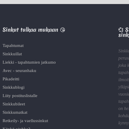
Sinkut tulkaa mukaan 😘
💞 
sink
Tapahtumat
Sinkk
Sinkkuillat
perus
Liekki - tapahtumien jatkumo
joka 
Avec - seuranhaku
tapah
Pikadeitti
ilmoit
ylläp
Sinkkublogi
vuosi
Liity postituslistalle
tapah
Sinkkubileet
on he
Sinkkumatkat
kohda
Retkeily- ja vaellussinkut
kynnyk
Käykö viuhka?