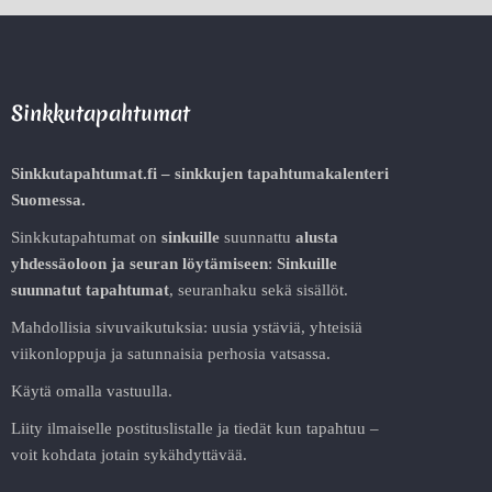
Sinkkutapahtumat
Sinkkutapahtumat.fi – sinkkujen tapahtumakalenteri
Suomessa.
Sinkkutapahtumat on
sinkuille
suunnattu
alusta
yhdessäoloon ja seuran löytämiseen
:
Sinkuille
suunnatut tapahtumat
, seuranhaku sekä sisällöt.
Mahdollisia sivuvaikutuksia: uusia ystäviä, yhteisiä
viikonloppuja ja satunnaisia perhosia vatsassa.
Käytä omalla vastuulla.
Liity ilmaiselle postituslistalle ja tiedät kun tapahtuu –
voit kohdata jotain sykähdyttävää.