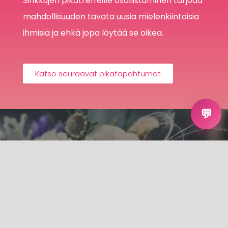
Sinkkujen pikatreffeille osallistuminen tarjoaa
mahdollisuuden tavata uusia mielenkiintoisia
ihmisiä ja ehkä jopa löytää se oikea.
Katso seuraavat pikatapahtumat
💬
"Pintaa syvemmälle"
Speed Dating