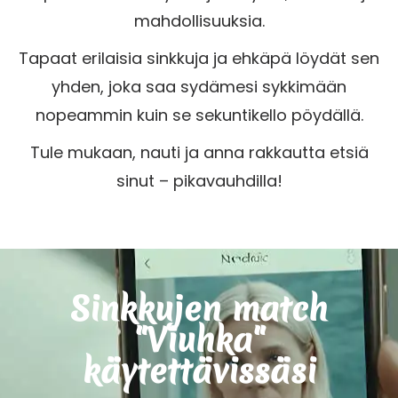
mahdollisuuksia.
Tapaat erilaisia sinkkuja ja ehkäpä löydät sen
yhden, joka saa sydämesi sykkimään
nopeammin kuin se sekuntikello pöydällä.
Tule mukaan, nauti ja anna rakkautta etsiä
sinut – pikavauhdilla!
Sinkkujen match
"Viuhka"
käytettävissäsi