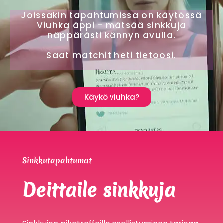
Joissakin tapahtumissa on käytössä
Viuhka äppi - mätsää sinkkuja
näppärästi kännyn avulla.
Saat matchit heti tietoosi.
Käykö viuhka?
Sinkkutapahtumat
Deittaile sinkkuja