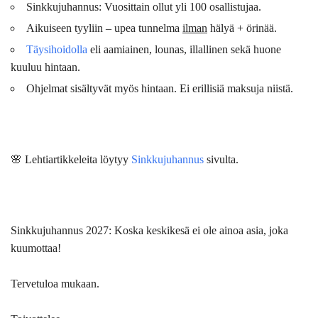
Sinkkujuhannus: Vuosittain ollut yli 100 osallistujaa.
Aikuiseen tyyliin – upea tunnelma
ilman
hälyä + örinää.
Täysihoidolla
eli aamiainen, lounas, illallinen sekä huone
kuuluu hintaan.
Ohjelmat sisältyvät myös hintaan. Ei erillisiä maksuja niistä.
🌸 Lehtiartikkeleita löytyy
Sinkkujuhannus
sivulta.
Sinkkujuhannus 2027:
Koska keskikesä ei ole ainoa asia, joka
kuumottaa!
Tervetuloa mukaan.