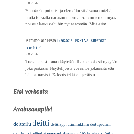
3.8.2026
Ymmärrän pointtisi ja olen ollut siitä samaa mieltä,
mutta toisaalta narsismin normalisoituminen on myös
noussut keskusteluihin nyt enemmän. Mitä esim.…
Kimmo
aiheesta
Kaksoisliekki vai sittenkin
narsisti?
2.8.2026
Tuota narsisti sanaa käytetään liian kepoisesti nykyään
joka paikassa. Näyttelijöistä voi sanoa jokaisesta että
hän on narsisti. Kaksoisliekki on peräisin…
Etsi verkosta
Avainsanapilvi
deitti
deittailu
deittiprofiili
deittiappi
deittimarkkinat
ero
deittivinkit
elämänkumppani
Facebook Dating
elämäntaito