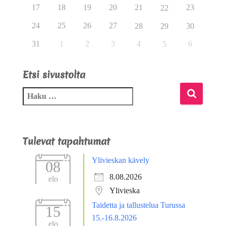
17
18
19
20
21
23
22
24
25
26
27
28
29
30
31
1
2
3
4
6
5
Etsi sivustolta
Tulevat tapahtumat
Ylivieskan kävely
08
8.08.2026
elo
Ylivieska
Taidetta ja tallustelua Turussa
15
15.-16.8.2026
elo