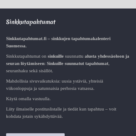
Sinkkutapahtumat
Sinkkutapahtumat.fi – sinkkujen tapahtumakalenteri
Suomessa.
Sinkkutapahtumat on
sinkuille
suunnattu
alusta
yhdessäoloon ja
seuran löytämiseen
:
Sinkuille suunnatut tapahtumat
,
seuranhaku sekä sisällöt.
Mahdollisia sivuvaikutuksia: uusia ystäviä, yhteisiä
viikonloppuja ja satunnaisia perhosia vatsassa.
Käytä omalla vastuulla.
Liity ilmaiselle postituslistalle ja tiedät kun tapahtuu – voit
kohdata jotain sykähdyttävää.