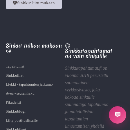
Sinkku: liity mukaan
Sinkut tulkaa mukaan
💞
😘
Sinkkutapahtumat
on vain sinkuille
Tapahtumat
Sinkkutapahtumat.fi on
vuonna 2018 perustettu
Sinkkuillat
suomalainen
Liekki - tapahtumien jatkumo
verkkosivusto, joka
Avec - seuranhaku
kokoaa sinkuille
Pikadeitti
suunnattuja tapahtumia
Sinkkublogi
ja mahdollistaa
💬
tapahtumien
Liity postituslistalle
ilmoittamisen yhdellä
Sinkkubileet