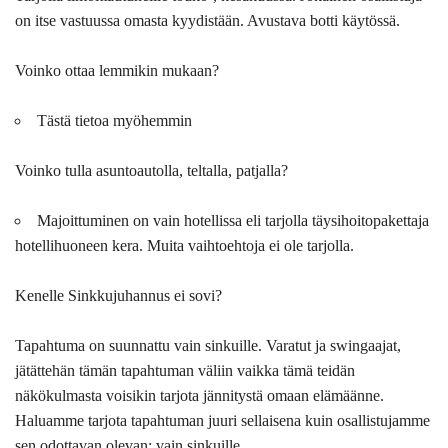
on itse vastuussa omasta kyydistään. Avustava botti käytössä.
Voinko ottaa lemmikin mukaan?
Tästä tietoa myöhemmin
Voinko tulla asuntoautolla, teltalla, patjalla?
Majoittuminen on vain hotellissa eli tarjolla täysihoitopakettaja
hotellihuoneen kera. Muita vaihtoehtoja ei ole tarjolla.
Kenelle Sinkkujuhannus ei sovi?
Tapahtuma on suunnattu vain sinkuille. Varatut ja swingaajat,
jätättehän tämän tapahtuman väliin vaikka tämä teidän
näkökulmasta voisikin tarjota jännitystä omaan elämäänne.
Haluamme tarjota tapahtuman juuri sellaisena kuin osallistujamme
sen odottavan olevan; vain sinkuille.