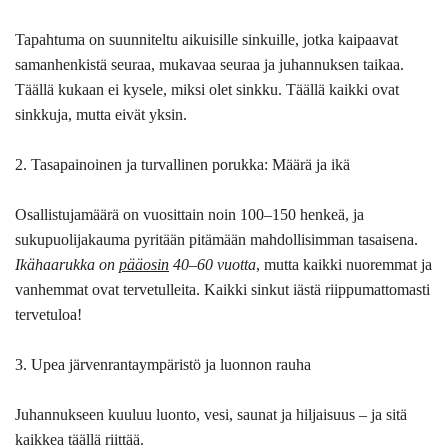
Tapahtuma on suunniteltu aikuisille sinkuille, jotka kaipaavat
samanhenkistä seuraa, mukavaa seuraa ja juhannuksen taikaa.
Täällä kukaan ei kysele, miksi olet sinkku. Täällä kaikki ovat
sinkkuja, mutta eivät yksin.
2. Tasapainoinen ja turvallinen porukka: Määrä ja ikä
Osallistujamäärä on vuosittain noin 100–150 henkeä, ja
sukupuolijakauma pyritään pitämään mahdollisimman tasaisena.
Ikähaarukka on
pääosin
40–60 vuotta
, mutta kaikki nuoremmat ja
vanhemmat ovat tervetulleita. Kaikki sinkut iästä riippumattomasti
tervetuloa!
3. Upea järvenrantaympäristö ja luonnon rauha
Juhannukseen kuuluu luonto, vesi, saunat ja hiljaisuus – ja sitä
kaikkea täällä riittää.