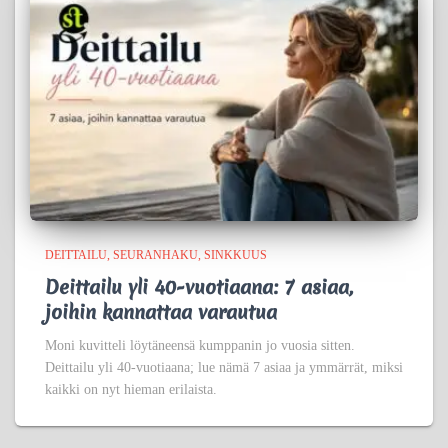
DEITTAILU
SEURANHAKU
SINKKUUS
Deittailu yli 40-vuotiaana: 7 asiaa,
joihin kannattaa varautua
Moni kuvitteli löytäneensä kumppanin jo vuosia sitten.
Deittailu yli 40-vuotiaana; lue nämä 7 asiaa ja ymmärrät, miksi
kaikki on nyt hieman erilaista.