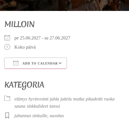
MILLOIN
pe 25.06.2027 - su 27.06.2027
Koko päivä
ADD TO CALENDAR
Download ICS
Google Calendar
iCalendar
Office 365
Outlook Live
KATEGORIA
elämys
hyvinvointi
juhla
juttelu
matka
pikadeitti
ruoka
sauna
sinkkubileet
tanssi
juhannus sinkuille
,
suositus