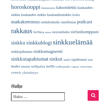
horoskooppi
kaksoisliekki
kuukauden-
ihastuminen
sinkku
kuukauden sinkku
kuukaudensinkku
liekki
podcast
matkakertomus
nettideittailu
onnellisuus
rakkaus
sielunkumppani
seuranhaku
SeOikea
seura
sinkkuelämää
sinkkublogi
sinkku
sinkkumagneetti
sinkkujuhannus
sinkkutapahtumat
sinkut
tapahtumat
säädöt
tiede
tinder
treffit
trauma
treffipalsta
vaellusmatka
vapaus
vetovoima
viettely
yksinäisyys
Haku