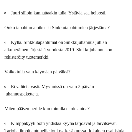
Juuri silloin kannattaakin tulla. Ystäviä saa helposti.
Onko tapahtuma oikeasti Sinkkutapahtumien järjestämä?
Kyllä. Sinkkutapahtumat on Sinkkujuhannus juhlan
alkuperäinen järjestäjä vuodesta 2019. Sinkkujuhannus on
rekisteröity tuotemerkki.
Voiko tulla vain käymään päiväksi?
Ei valitettavasti. Myynnissä on vain 2 päivän
juhannuspaketteja.
Miten pääsen perille kun minulla ei ole autoa?
Kimppakyyti botti yhdistää kyytiä tarjoavat ja tarvitsevat.
Tarjolla ilmoittautuneille touko-, kesäkuussa. Jokainen osallistuja