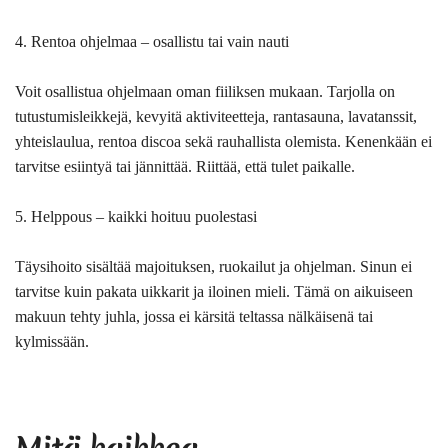
4. Rentoa ohjelmaa – osallistu tai vain nauti
Voit osallistua ohjelmaan oman fiiliksen mukaan. Tarjolla on
tutustumisleikkejä, kevyitä aktiviteetteja, rantasauna, lavatanssit,
yhteislaulua, rentoa discoa sekä rauhallista olemista. Kenenkään ei
tarvitse esiintyä tai jännittää. Riittää, että tulet paikalle.
5. Helppous – kaikki hoituu puolestasi
Täysihoito sisältää majoituksen, ruokailut ja ohjelman. Sinun ei
tarvitse kuin pakata uikkarit ja iloinen mieli. Tämä on aikuiseen
makuun tehty juhla, jossa ei kärsitä teltassa nälkäisenä tai
kylmissään.