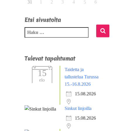
31
1
2
3
4
6
5
Etsi sivustolta
Tulevat tapahtumat
Taidetta ja
15
tallustelua Turussa
elo
15.-16.8.2026
15.08.2026
Sinkut linjoilla
15.08.2026