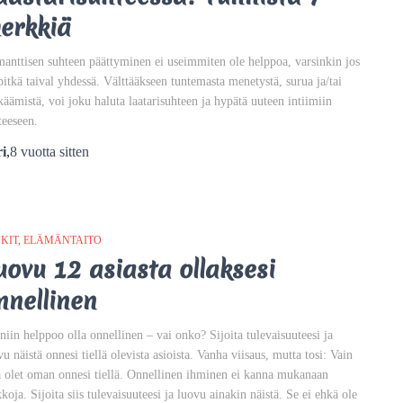
erkkiä
anttisen suhteen päättyminen ei useimmiten ole helppoa, varsinkin jos
pitkä taival yhdessä. Välttääkseen tuntemasta menetystä, surua ja/tai
käämistä, voi joku haluta laatarisuhteen ja hypätä uuteen intiimiin
teeseen.
i
,
8 vuotta
sitten
KIT
ELÄMÄNTAITO
uovu 12 asiasta ollaksesi
nnellinen
niin helppoo olla onnellinen – vai onko? Sijoita tulevaisuuteesi ja
vu näistä onnesi tiellä olevista asioista. Vanha viisaus, mutta tosi: Vain
ä olet oman onnesi tiellä. Onnellinen ihminen ei kanna mukanaan
kkoja. Sijoita siis tulevaisuuteesi ja luovu ainakin näistä. Se ei ehkä ole