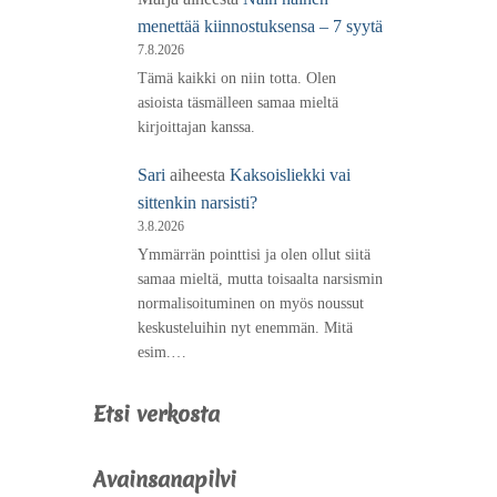
menettää kiinnostuksensa – 7 syytä
7.8.2026
Tämä kaikki on niin totta. Olen
asioista täsmälleen samaa mieltä
kirjoittajan kanssa.
Sari
aiheesta
Kaksoisliekki vai
sittenkin narsisti?
3.8.2026
Ymmärrän pointtisi ja olen ollut siitä
samaa mieltä, mutta toisaalta narsismin
normalisoituminen on myös noussut
keskusteluihin nyt enemmän. Mitä
esim.…
Etsi verkosta
Avainsanapilvi