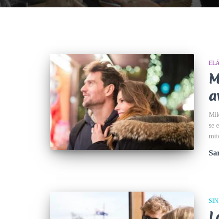
EL
M
a
Mik
se e
mit
Sar
SI
L