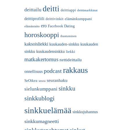
deitti
deittailu
deittiappi
deittimarkkinat
deittiprofiili
deittivinkit
elämänkumppani
ero
Facebook Dating
elämäntaito
horoskooppi
ihastuminen
kaksoisliekki
kuukauden-sinkku
kuukauden
sinkku
kuukaudensinkku
liekki
matkakertomus
nettideittailu
rakkaus
podcast
onnellisuus
seuranhaku
SeOikea
seura
sinkku
sielunkumppani
sinkkublogi
sinkkuelämää
sinkkujuhannus
sinkkumagneetti