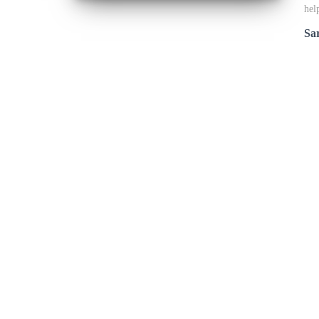
hel
Sar