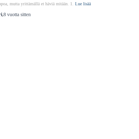
ppoa, mutta yrittämällä et häviä mitään. 1.
Lue lisää
i
,
8 vuotta
sitten