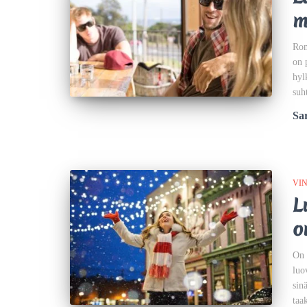
m
Rom
on 
hyl
suh
Sar
VIN
L
o
On 
luo
sin
taa