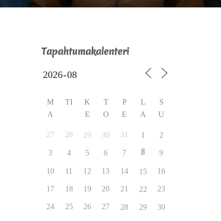
Tapahtumakalenteri
M
TI
K
T
P
L
S
A
E
O
E
A
U
27
28
31
29
30
1
2
8
3
4
5
6
7
9
10
11
12
13
14
16
15
17
18
19
20
21
23
22
24
25
26
27
28
29
30