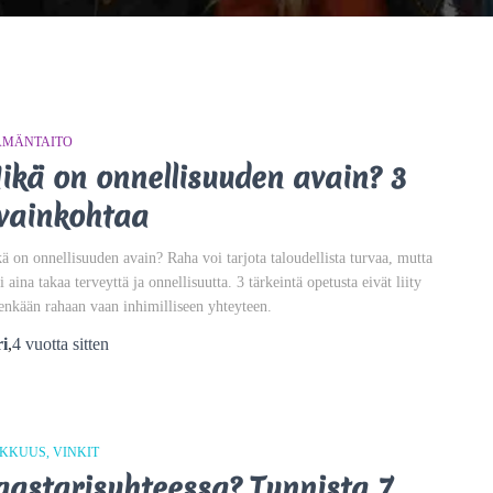
ÄMÄNTAITO
ikä on onnellisuuden avain? 3
vainkohtaa
ä on onnellisuuden avain? Raha voi tarjota taloudellista turvaa, mutta
i aina takaa terveyttä ja onnellisuutta. 3 tärkeintä opetusta eivät liity
enkään rahaan vaan inhimilliseen yhteyteen.
i
,
4 vuotta
sitten
NKKUUS
VINKIT
aastarisuhteessa? Tunnista 7