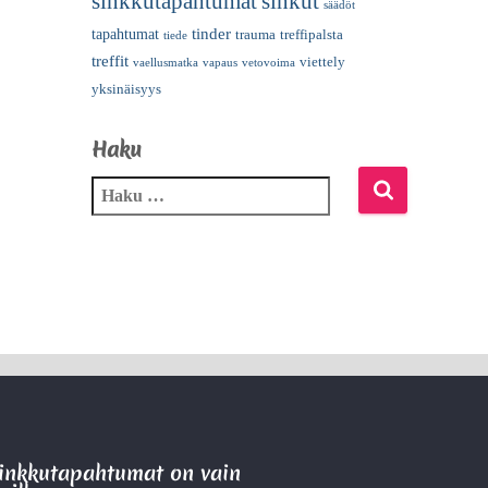
sinkkutapahtumat
sinkut
säädöt
tinder
tapahtumat
trauma
treffipalsta
tiede
treffit
viettely
vaellusmatka
vapaus
vetovoima
yksinäisyys
Haku
Sinkkutapahtumat on vain