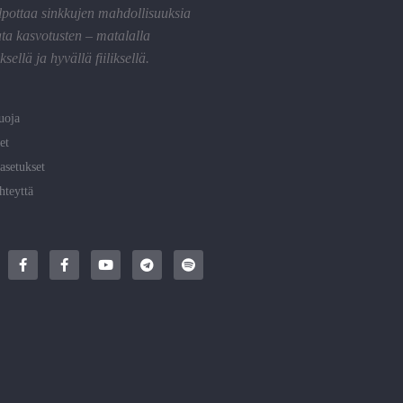
lpottaa sinkkujen mahdollisuuksia
ta kasvotusten – matalalla
sellä ja hyvällä fiiliksellä.
uoja
et
asetukset
hteyttä