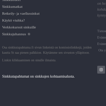
on he
Sinkkumatkat
kohda
Retkeily- ja vaellussinkut
kynnyk
Käykö viuhka?
Verkkokurssit sinkuille
Tietos
Sinkkujuhannus ®
Eväste
Eväste
Osa sinkkutapahtuma.fi sivun linkeistä on komissiolinkkejä, joiden
Ota y
kautta St saa pienen palkkion. Käytämme sen sivuston ylläpitoon.
Linkin klikkaaminen on sinulle ilmaista.
Sinkkutapahtumat on sinkkujen kohtaamisalusta.