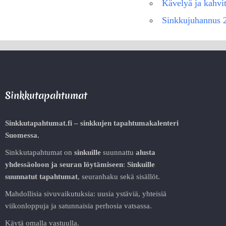
Kävelyä ja kahvi
Sinkkujuhannus 
Sinkkutapahtumat
Sinkkutapahtumat.fi – sinkkujen tapahtumakalenteri
Suomessa.
Sinkkutapahtumat on
sinkuille
suunnattu
alusta
yhdessäoloon ja seuran löytämiseen
:
Sinkuille
suunnatut tapahtumat
, seuranhaku sekä sisällöt.
Mahdollisia sivuvaikutuksia: uusia ystäviä, yhteisiä
viikonloppuja ja satunnaisia perhosia vatsassa.
Käytä omalla vastuulla.