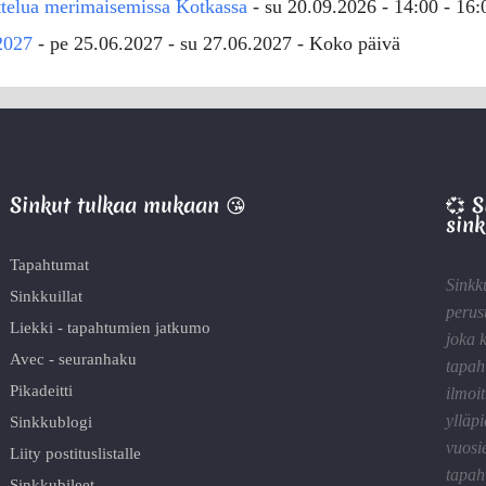
ttelua merimaisemissa Kotkassa
- su 20.09.2026 - 14:00 - 16:
2027
- pe 25.06.2027 - su 27.06.2027 - Koko päivä
Sinkut tulkaa mukaan 😘
💞 
sink
Tapahtumat
Sinkk
Sinkkuillat
perus
Liekki - tapahtumien jatkumo
joka 
Avec - seuranhaku
tapah
Pikadeitti
ilmoit
ylläp
Sinkkublogi
vuosi
Liity postituslistalle
tapah
Sinkkubileet