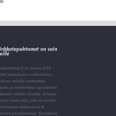
00
Sinkkutapahtumat on vain
uille
utapahtumat.fi on vuonna 2018
tettu suomalainen verkkosivusto,
kokoaa sinkuille suunnattuja
tumia ja mahdollistaa tapahtumien
tamisen yhdellä alustalla. Sivuston
idosta vastaa
Sari
,
jolla on useiden
en kokemus sinkkuudesta &
tumien järjestämisestä. Tavoitteena