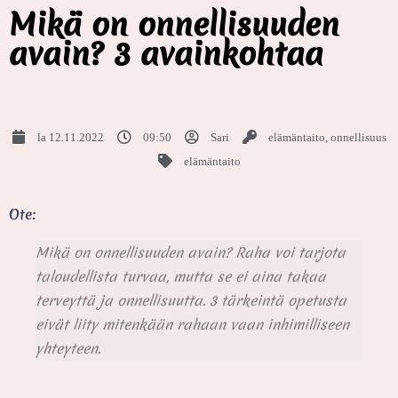
Mikä on onnellisuuden
avain? 3 avainkohtaa
la 12.11.2022
09:50
Sari
elämäntaito
,
onnellisuus
elämäntaito
Ote:
Mikä on onnellisuuden avain? Raha voi tarjota
taloudellista turvaa, mutta se ei aina takaa
terveyttä ja onnellisuutta. 3 tärkeintä opetusta
eivät liity mitenkään rahaan vaan inhimilliseen
yhteyteen.