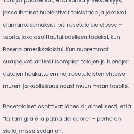
Tutkijat päättelivät, että vahva yhteisöllisyys,
jossa ihmiset huolehtivat toisistaan ja jakoivat
elämänkokemuksia, piti rosetolaisia elossa –
teoria, joka osoittautui edelleen todeksi, kun
Roseto amerikkalaistui. Kun nuoremmat
sukupolvet lähtivät isompien talojen ja hienojen
autojen houkuttelemina, rosetolaisten yhteisö
mureni ja kuolleisuus nousi muun maan tasolle.
Rosetolaiset osoittivat lähes kirjaimellisesti, että
”la famiglia è la patria del cuore” – perhe on
siellä, missä sydän on.