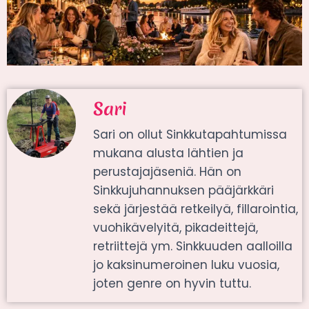
Sari
Sari on ollut Sinkkutapahtumissa
mukana alusta lähtien ja
perustajajäseniä. Hän on
Sinkkujuhannuksen pääjärkkäri
sekä järjestää retkeilyä, fillarointia,
vuohikävelyitä, pikadeittejä,
retriittejä ym. Sinkkuuden aalloilla
jo kaksinumeroinen luku vuosia,
joten genre on hyvin tuttu.