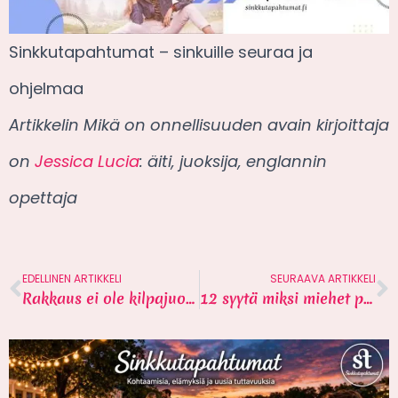
Sinkkutapahtumat – sinkuille seuraa ja
ohjelmaa
Artikkelin Mikä on onnellisuuden avain kirjoittaja
on
Jessica Lucia
: äiti, juoksija, englannin
opettaja
EDELLINEN ARTIKKELI
SEURAAVA ARTIKKELI
Rakkaus ei ole kilpajuoksua aikaa vastaan – 3 vinkkiä
12 syytä miksi miehet päättävät suhteen