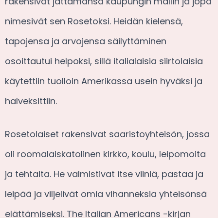
rakensivat jättämänsä kaupungin mallin ja jopa
nimesivät sen Rosetoksi. Heidän kielensä,
tapojensa ja arvojensa säilyttäminen
osoittautui helpoksi, sillä italialaisia siirtolaisia
käytettiin tuolloin Amerikassa usein hyväksi ja
halveksittiin.
Rosetolaiset rakensivat saaristoyhteisön, jossa
oli roomalaiskatolinen kirkko, koulu, leipomoita
ja tehtaita. He valmistivat itse viiniä, pastaa ja
leipää ja viljelivät omia vihanneksia yhteisönsä
elättämiseksi. The Italian Americans -kirjan