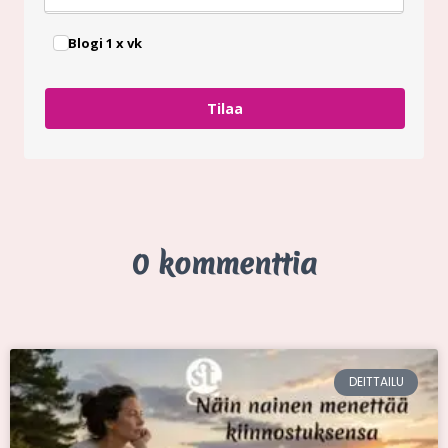
Blogi 1 x vk
Tilaa
0 kommenttia
DEITTAILU