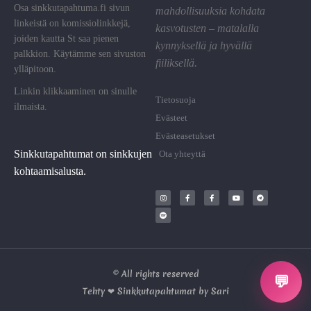
Osa sinkkutapahtuma.fi sivun
mahdollisuuksia kohdata
linkeistä on komissiolinkkejä,
kasvotusten – matalalla
joiden kautta St saa pienen
kynnyksellä ja hyvällä
palkkion. Käytämme sen sivuston
fiiliksellä.
ylläpitoon.
Linkin klikkaaminen on sinulle
Tietosuoja
ilmaista.
Evästeet
Evästeasetukset
Sinkkutapahtumat on sinkkujen
Ota yhteyttä
kohtaamisalusta.
© All rights reserved
💬
Tehty ❤ Sinkkutapahtumat by Sari