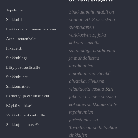
Tapahtumat
Sinkkutapahtumat.fi on
vuonna 2018 perustettu
Sinkkuillat
suomalainen
Liekki - tapahtumien jatkumo
verkkosivusto, joka
Avec - seuranhaku
kokoaa sinkuille
Pikadeitti
suunnattuja tapahtumia
Sinkkublogi
ja mahdollistaa
tapahtumien
Liity postituslistalle
ilmoittamisen yhdellä
Sinkkubileet
alustalla. Sivuston
Sinkkumatkat
ylläpidosta vastaa
Sari
,
Retkeily- ja vaellussinkut
jolla on useiden vuosien
kokemus sinkkuudesta &
Käykö viuhka?
tapahtumien
Verkkokurssit sinkuille
järjestämisestä.
Sinkkujuhannus ®
Tavoitteena on helpottaa
sinkkujen