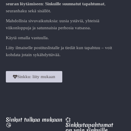
seuran löytämiseen
:
Sinkuille suunnatut tapahtumat
,
seuranhaku sekä sisällöt.
Mahdollisia sivuvaikutuksia: uusia ystäviä, yhteisiä
viikonloppuja ja satunnaisia perhosia vatsassa.
Käytä omalla vastuulla.
Liity ilmaiselle postituslistalle ja tiedät kun tapahtuu – voit
kohdata jotain sykähdyttävää.
Sinkku: liity mukaan
Sinkut tulkaa mukaan
💞
😘
Sinkkutapahtumat
on vain sinkuille