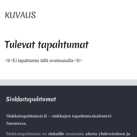
KUVAUS
Tulevat tapahtumat
<li>Ei tapahtumia tällä avainsanalla</li>
Sinkkutapahtumat
Sinkkutapahtumat.fi – sinkkujen tapahtumakalenteri
Suomessa.
Sinkkutapahtumat on
sinkuille
suunnattu
alusta
yhdessäoloon ja