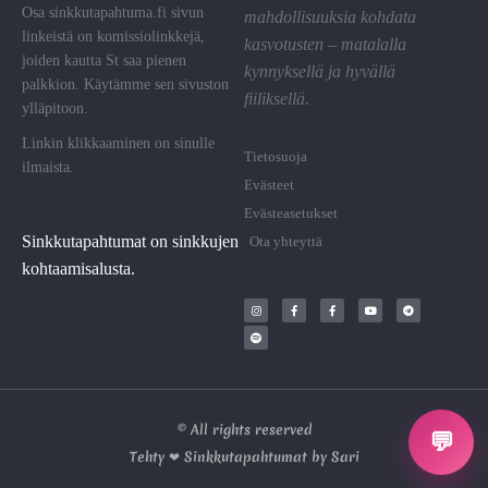
Osa sinkkutapahtuma.fi sivun
mahdollisuuksia kohdata
linkeistä on komissiolinkkejä,
kasvotusten – matalalla
joiden kautta St saa pienen
kynnyksellä ja hyvällä
palkkion. Käytämme sen sivuston
fiiliksellä.
ylläpitoon.
Linkin klikkaaminen on sinulle
Tietosuoja
ilmaista.
Evästeet
Evästeasetukset
Sinkkutapahtumat on sinkkujen
Ota yhteyttä
kohtaamisalusta.
© All rights reserved
💬
Tehty ❤ Sinkkutapahtumat by Sari