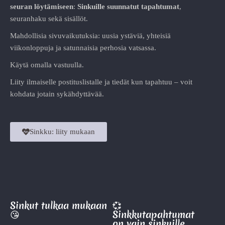
seuran löytämiseen
:
Sinkuille suunnatut tapahtumat
,
seuranhaku sekä sisällöt.
Mahdollisia sivuvaikutuksia: uusia ystäviä, yhteisiä
viikonloppuja ja satunnaisia perhosia vatsassa.
Käytä omalla vastuulla.
Liity ilmaiselle postituslistalle ja tiedät kun tapahtuu – voit
kohdata jotain sykähdyttävää.
Sinkku: liity mukaan
Sinkut tulkaa mukaan
💞
😘
Sinkkutapahtumat
on vain sinkuille