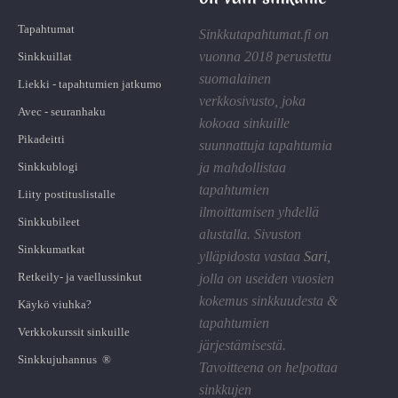
Tapahtumat
Sinkkutapahtumat.fi on
vuonna 2018 perustettu
Sinkkuillat
suomalainen
Liekki - tapahtumien jatkumo
verkkosivusto, joka
Avec - seuranhaku
kokoaa sinkuille
Pikadeitti
suunnattuja tapahtumia
Sinkkublogi
ja mahdollistaa
tapahtumien
Liity postituslistalle
ilmoittamisen yhdellä
Sinkkubileet
alustalla. Sivuston
Sinkkumatkat
ylläpidosta vastaa
Sari
,
Retkeily- ja vaellussinkut
jolla on useiden vuosien
kokemus sinkkuudesta &
Käykö viuhka?
tapahtumien
Verkkokurssit sinkuille
järjestämisestä.
Sinkkujuhannus ®
Tavoitteena on helpottaa
sinkkujen