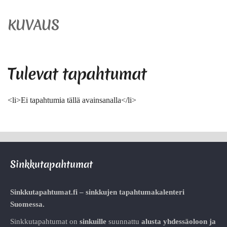
KUVAUS
Tulevat tapahtumat
<li>Ei tapahtumia tällä avainsanalla</li>
Sinkkutapahtumat
Sinkkutapahtumat.fi – sinkkujen tapahtumakalenteri
Suomessa.
Sinkkutapahtumat on
sinkuille
suunnattu
alusta
yhdessäoloon ja