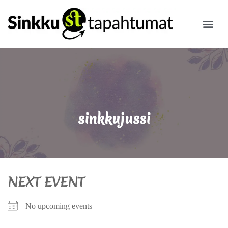
ILMOITA
sinkkujussi
NEXT EVENT
No upcoming events