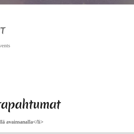
T
vents
 tapahtumat
llä avainsanalla</li>