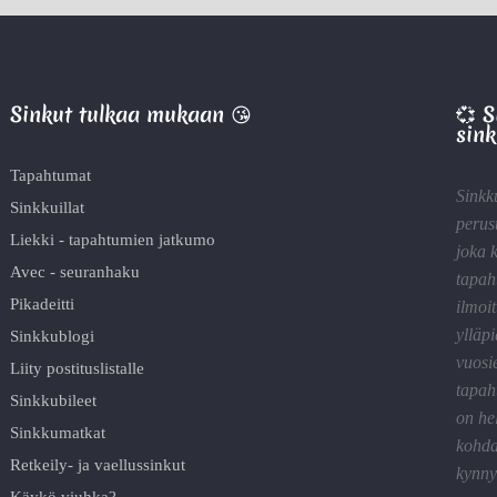
Sinkut tulkaa mukaan 😘
💞 
sink
Tapahtumat
Sinkk
Sinkkuillat
perus
Liekki - tapahtumien jatkumo
joka 
Avec - seuranhaku
tapah
Pikadeitti
ilmoit
ylläp
Sinkkublogi
vuosi
Liity postituslistalle
tapah
Sinkkubileet
on he
Sinkkumatkat
kohda
Retkeily- ja vaellussinkut
kynnyk
Käykö viuhka?