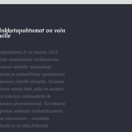
Sinkkutapahtumat on vain
uille
utapahtumat.fi on vuonna 2018
tettu suomalainen verkkosivusto,
kokoaa sinkuille suunnattuja
tumia ja mahdollistaa tapahtumien
tamisen yhdellä alustalla. Sivuston
idosta vastaa
Sari
,
jolla on useiden
en kokemus sinkkuudesta &
tumien järjestämisestä. Tavoitteena
lpottaa sinkkujen mahdollisuuksia
ta kasvotusten – matalalla
sellä ja hyvällä fiiliksellä.