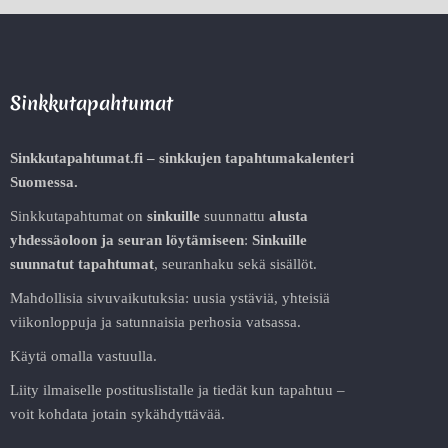
Sinkkutapahtumat
Sinkkutapahtumat.fi – sinkkujen tapahtumakalenteri
Suomessa.
Sinkkutapahtumat on
sinkuille
suunnattu
alusta
yhdessäoloon ja seuran löytämiseen
:
Sinkuille
suunnatut tapahtumat
, seuranhaku sekä sisällöt.
Mahdollisia sivuvaikutuksia: uusia ystäviä, yhteisiä
viikonloppuja ja satunnaisia perhosia vatsassa.
Käytä omalla vastuulla.
Liity ilmaiselle postituslistalle ja tiedät kun tapahtuu –
voit kohdata jotain sykähdyttävää.