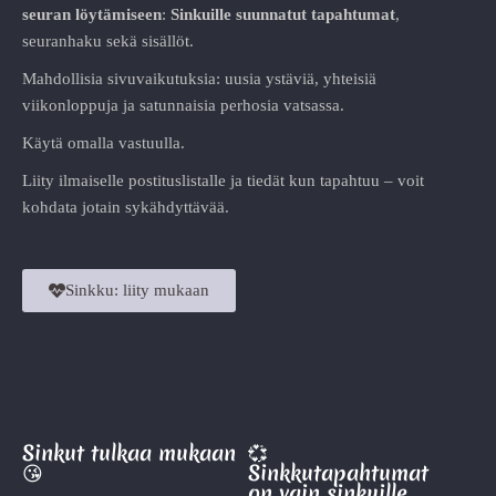
seuran löytämiseen
:
Sinkuille suunnatut tapahtumat
,
seuranhaku sekä sisällöt.
Mahdollisia sivuvaikutuksia: uusia ystäviä, yhteisiä
viikonloppuja ja satunnaisia perhosia vatsassa.
Käytä omalla vastuulla.
Liity ilmaiselle postituslistalle ja tiedät kun tapahtuu – voit
kohdata jotain sykähdyttävää.
Sinkku: liity mukaan
Sinkut tulkaa mukaan
💞
😘
Sinkkutapahtumat
on vain sinkuille