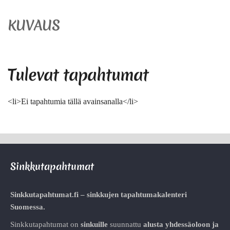
KUVAUS
Tulevat tapahtumat
<li>Ei tapahtumia tällä avainsanalla</li>
Sinkkutapahtumat
Sinkkutapahtumat.fi – sinkkujen tapahtumakalenteri
Suomessa.
Sinkkutapahtumat on
sinkuille
suunnattu
alusta
yhdessäoloon ja