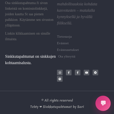
Osa sinkkutapahtuma.fi sivun
mahdollisuuksia kohdata
linkeistä on komissiolinkkejä,
kasvotusten – matalalla
joiden kautta St saa pienen
kynnyksellä ja hyvällä
palkkion. Käytämme sen sivuston
fiiliksellä.
ylläpitoon.
Linkin klikkaaminen on sinulle
Tietosuoja
ilmaista.
Evästeet
Evästeasetukset
Sinkkutapahtumat on sinkkujen
Ota yhteyttä
kohtaamisalusta.
© All rights reserved
💬
Tehty ❤ Sinkkutapahtumat by Sari