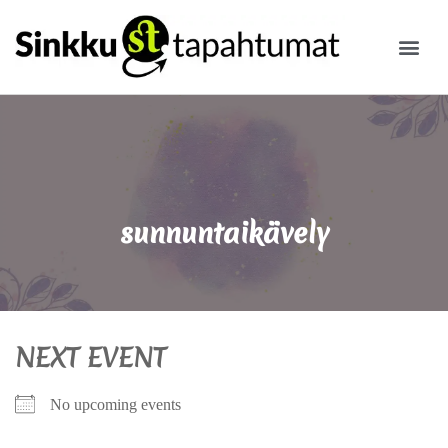
ILMOITA
sunnuntaikävely
NEXT EVENT
No upcoming events