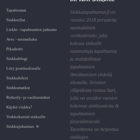
Tapahtumat
Sinkkutapahtumat.fi on
vuonna 2018 perustettu
Sinkkuillat
suomalainen
Liekki - tapahtumien jatkumo
verkkosivusto, joka
Avec - seuranhaku
kokoaa sinkuille
Pikadeitti
suunnattuja tapahtumia
Sinkkublogi
ja mahdollistaa
tapahtumien
Liity postituslistalle
ilmoittamisen yhdellä
Sinkkubileet
alustalla. Sivuston
Sinkkumatkat
ylläpidosta vastaa
Sari
,
Retkeily- ja vaellussinkut
jolla on useiden vuosien
kokemus sinkkuudesta &
Käykö viuhka?
tapahtumien
Verkkokurssit sinkuille
järjestämisestä.
Sinkkujuhannus ®
Tavoitteena on helpottaa
sinkkujen