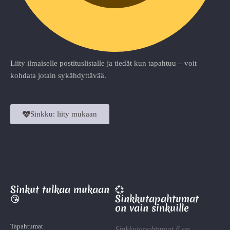
Liity ilmaiselle postituslistalle ja tiedät kun tapahtuu – voit
kohdata jotain sykähdyttävää.
Sinkku: liity mukaan
Sinkut tulkaa mukaan
💞
😘
Sinkkutapahtumat
on vain sinkuille
Tapahtumat
Sinkkutapahtumat.fi on