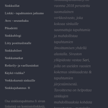
vuonna 2018 perustettu
Sinkkuillat
suomalainen
Liekki - tapahtumien jatkumo
verkkosivusto, joka
Avec - seuranhaku
kokoaa sinkuille
Pikadeitti
suunnattuja tapahtumia
Sinkkublogi
ja mahdollistaa
tapahtumien
Liity postituslistalle
ilmoittamisen yhdellä
Sinkkubileet
alustalla. Sivuston
Sinkkumatkat
ylläpidosta vastaa
Sari
,
Retkeily- ja vaellussinkut
jolla on useiden vuosien
kokemus sinkkuudesta &
Käykö viuhka?
tapahtumien
Verkkokurssit sinkuille
järjestämisestä.
Sinkkujuhannus ®
Tavoitteena on helpottaa
sinkkujen
Osa sinkkutapahtuma.fi sivun
mahdollisuuksia kohdata
linkeistä on komissiolinkkejä,