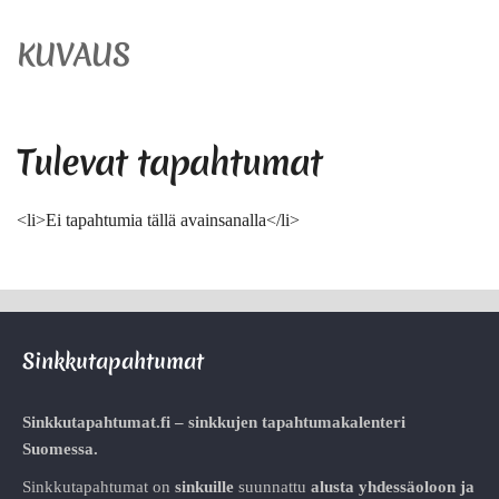
KUVAUS
Tulevat tapahtumat
<li>Ei tapahtumia tällä avainsanalla</li>
Sinkkutapahtumat
Sinkkutapahtumat.fi – sinkkujen tapahtumakalenteri
Suomessa.
Sinkkutapahtumat on
sinkuille
suunnattu
alusta
yhdessäoloon ja