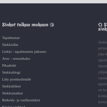
Sinkut tulkaa mukaan 😘
💞 
sink
Tapahtumat
Sinkk
Sinkkuillat
perus
Liekki - tapahtumien jatkumo
joka 
Avec - seuranhaku
tapah
Pikadeitti
ilmoit
ylläp
Sinkkublogi
vuosi
Liity postituslistalle
tapah
Sinkkubileet
on he
Sinkkumatkat
kohda
Retkeily- ja vaellussinkut
kynnyk
Käykö viuhka?