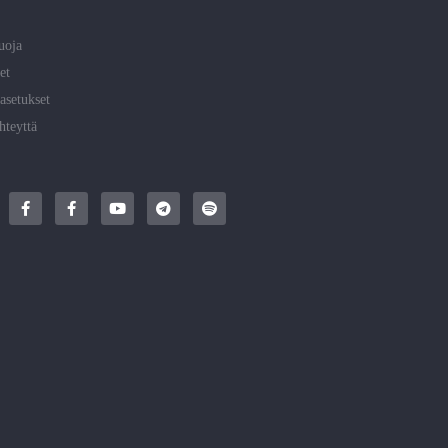
uoja
et
asetukset
hteyttä