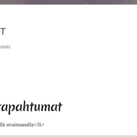
T
vents
 tapahtumat
llä avainsanalla</li>