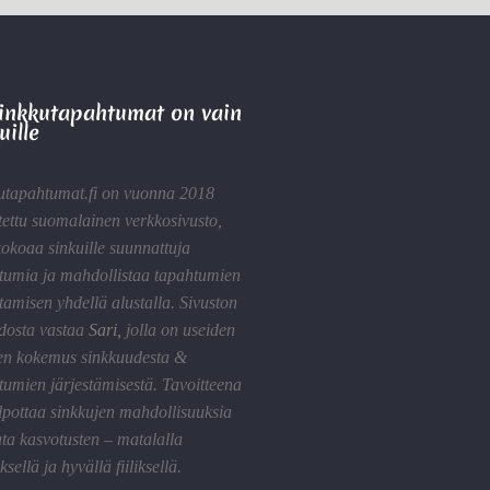
Sinkkutapahtumat on vain
uille
utapahtumat.fi on vuonna 2018
tettu suomalainen verkkosivusto,
kokoaa sinkuille suunnattuja
tumia ja mahdollistaa tapahtumien
tamisen yhdellä alustalla. Sivuston
idosta vastaa
Sari
,
jolla on useiden
en kokemus sinkkuudesta &
tumien järjestämisestä. Tavoitteena
lpottaa sinkkujen mahdollisuuksia
ta kasvotusten – matalalla
sellä ja hyvällä fiiliksellä.