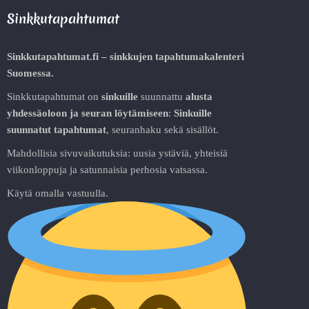
Sinkkutapahtumat
Sinkkutapahtumat.fi – sinkkujen tapahtumakalenteri
Suomessa.
Sinkkutapahtumat on
sinkuille
suunnattu
alusta
yhdessäoloon ja seuran löytämiseen
:
Sinkuille
suunnatut tapahtumat
, seuranhaku sekä sisällöt.
Mahdollisia sivuvaikutuksia: uusia ystäviä, yhteisiä
viikonloppuja ja satunnaisia perhosia vatsassa.
Käytä omalla vastuulla.