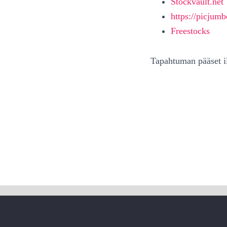
Stockvault.net
https://picjum
Freestocks
Tapahtuman pääset 