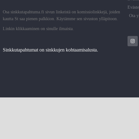
Eväste
Osa sinkkutapahtuma.fi sivun linkeistä on komissiolinkkejä, joiden
Ota y
kautta St saa pienen palkkion. Käytämme sen sivuston ylläpitoon.
Linkin klikkaaminen on sinulle ilmaista.
Sinkkutapahtumat on sinkkujen kohtaamisalusta.