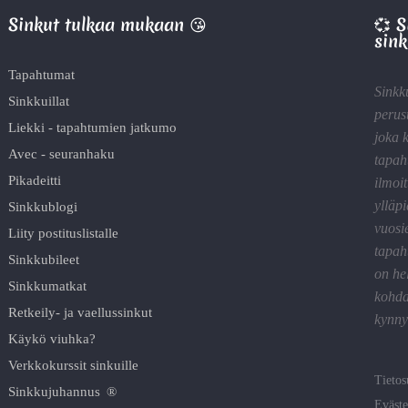
Sinkut tulkaa mukaan 😘
💞 
sink
Tapahtumat
Sinkk
Sinkkuillat
perus
Liekki - tapahtumien jatkumo
joka 
Avec - seuranhaku
tapah
Pikadeitti
ilmoit
ylläp
Sinkkublogi
vuosi
Liity postituslistalle
tapah
Sinkkubileet
on he
Sinkkumatkat
kohda
Retkeily- ja vaellussinkut
kynnyk
Käykö viuhka?
Verkkokurssit sinkuille
Tietos
Sinkkujuhannus ®
Eväste