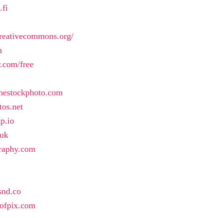
.fi
.creativecommons.org/
m
r.com/free
othestockphoto.com
tos.net
ap.io
.uk
graphy.com
snd.co
eofpix.com