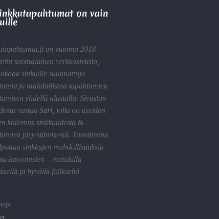
Sinkkutapahtumat on vain
uille
utapahtumat.fi on vuonna 2018
tettu suomalainen verkkosivusto,
kokoaa sinkuille suunnattuja
tumia ja mahdollistaa tapahtumien
tamisen yhdellä alustalla. Sivuston
idosta vastaa
Sari
,
jolla on useiden
en kokemus sinkkuudesta &
tumien järjestämisestä. Tavoitteena
lpottaa sinkkujen mahdollisuuksia
ta kasvotusten – matalalla
sellä ja hyvällä fiiliksellä.
uoja
et