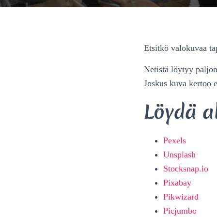
Etsitkö valokuvaa t
Netistä löytyy paljon
Joskus kuva kertoo
Löydä a
Pexels
Unsplash
Stocksnap.io
Pixabay
Pikwizard
Picjumbo