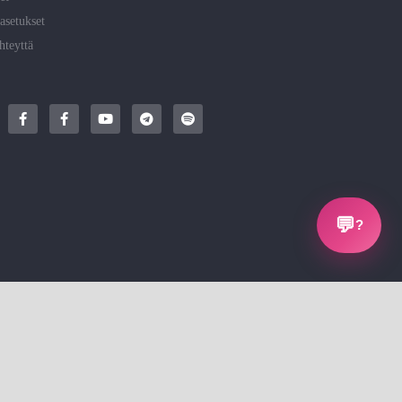
asetukset
hteyttä
💬
?