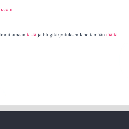
bo.com
ilmoittamaan
tästä
ja blogikirjoituksen lähettämään
täältä
.