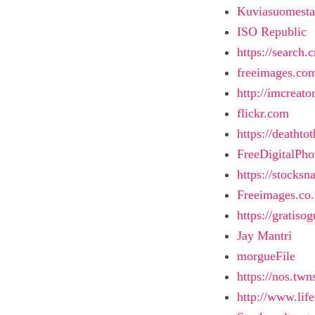
Kuviasuomesta
ISO Republic
https://search
freeimages.co
http://imcreato
flickr.com
https://deatht
FreeDigitalPho
https://stocksn
Freeimages.co
https://gratiso
Jay Mantri
morgueFile
https://nos.twn
http://www.lif