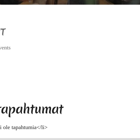
T
vents
 tapahtumat
i ole tapahtumia</li>