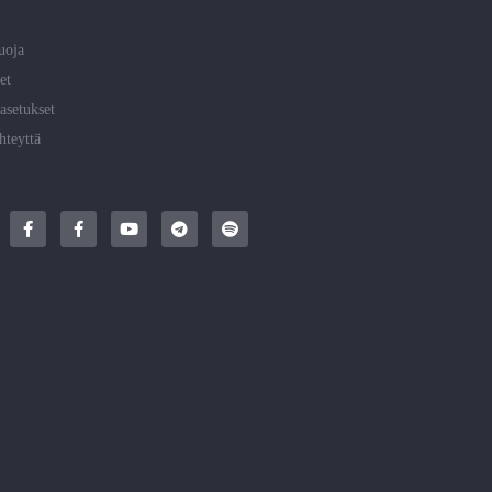
uoja
et
asetukset
hteyttä