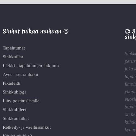
Sinkut tulkaa mukaan 😘
💞 
sink
Tapahtumat
Sinkk
Sinkkuillat
perus
Liekki - tapahtumien jatkumo
joka 
Avec - seuranhaku
tapah
Pikadeitti
ilmoit
ylläp
Sinkkublogi
vuosi
Liity postituslistalle
tapah
Sinkkubileet
on he
Sinkkumatkat
kohda
Retkeily- ja vaellussinkut
kynnyk
Käykö viuhka?