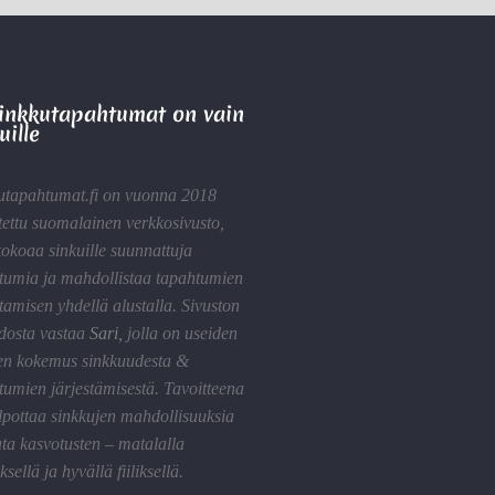
Sinkkutapahtumat on vain
uille
utapahtumat.fi on vuonna 2018
tettu suomalainen verkkosivusto,
kokoaa sinkuille suunnattuja
tumia ja mahdollistaa tapahtumien
tamisen yhdellä alustalla. Sivuston
idosta vastaa
Sari
,
jolla on useiden
en kokemus sinkkuudesta &
tumien järjestämisestä. Tavoitteena
lpottaa sinkkujen mahdollisuuksia
ta kasvotusten – matalalla
sellä ja hyvällä fiiliksellä.