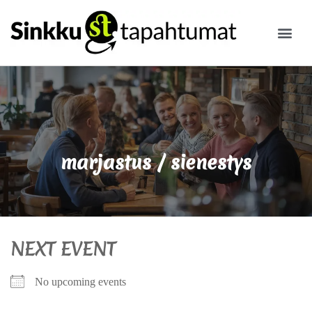
ILMOITA
marjastus / sienestys
NEXT EVENT
No upcoming events