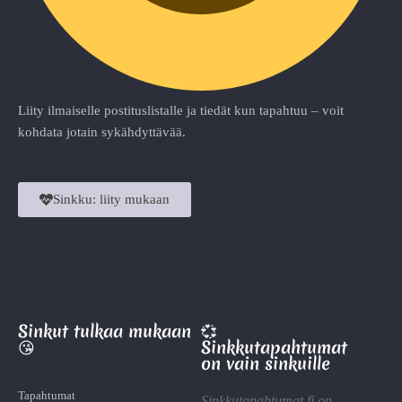
Liity ilmaiselle postituslistalle ja tiedät kun tapahtuu – voit
kohdata jotain sykähdyttävää.
Sinkku: liity mukaan
Sinkut tulkaa mukaan
💞
😘
Sinkkutapahtumat
on vain sinkuille
Tapahtumat
Sinkkutapahtumat.fi on