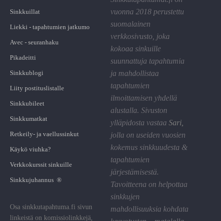
vuonna 2018 perustettu
Sinkkuillat
suomalainen
Liekki - tapahtumien jatkumo
verkkosivusto, joka
Avec - seuranhaku
kokoaa sinkuille
Pikadeitti
suunnattuja tapahtumia
Sinkkublogi
ja mahdollistaa
tapahtumien
Liity postituslistalle
ilmoittamisen yhdellä
Sinkkubileet
alustalla. Sivuston
Sinkkumatkat
ylläpidosta vastaa
Sari
,
Retkeily- ja vaellussinkut
jolla on useiden vuosien
kokemus sinkkuudesta &
Käykö viuhka?
tapahtumien
Verkkokurssit sinkuille
järjestämisestä.
Sinkkujuhannus ®
Tavoitteena on helpottaa
sinkkujen
Osa sinkkutapahtuma.fi sivun
mahdollisuuksia kohdata
linkeistä on komissiolinkkejä,