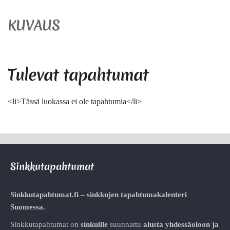
KUVAUS
Tulevat tapahtumat
<li>Tässä luokassa ei ole tapahtumia</li>
Sinkkutapahtumat
Sinkkutapahtumat.fi – sinkkujen tapahtumakalenteri
Suomessa.
Sinkkutapahtumat on
sinkuille
suunnattu
alusta
yhdessäoloon ja