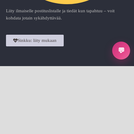
Liity ilmaiselle postituslistalle ja tiedät kun tapahtuu – voit
kohdata jotain sykähdyttävää.
Sinkku: liity mukaan
💬
Sinkut tulkaa mukaan
💞
😘
Sinkkutapahtumat
on vain sinkuille
Tapahtumat
Sinkkutapahtumat.fi on
vuonna 2018 perustettu
Sinkkuillat
suomalainen
Liekki - tapahtumien jatkumo
verkkosivusto, joka
Avec - seuranhaku