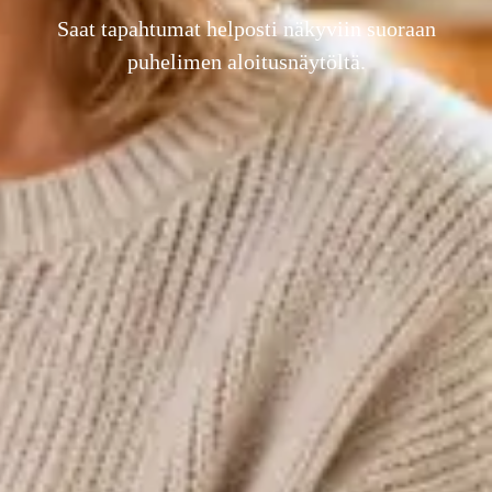
Saat tapahtumat helposti näkyviin suoraan
puhelimen aloitusnäytöltä.