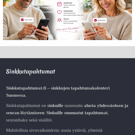
Sinkkutapahtumat
Sinkkutapahtumat.fi – sinkkujen tapahtumakalenteri
Suomessa.
Sinkkutapahtumat on
sinkuille
suunnattu
alusta
yhdessäoloon ja
seuran löytämiseen
:
Sinkuille suunnatut tapahtumat
,
seuranhaku sekä sisällöt.
Mahdollisia sivuvaikutuksia: uusia ystäviä, yhteisiä