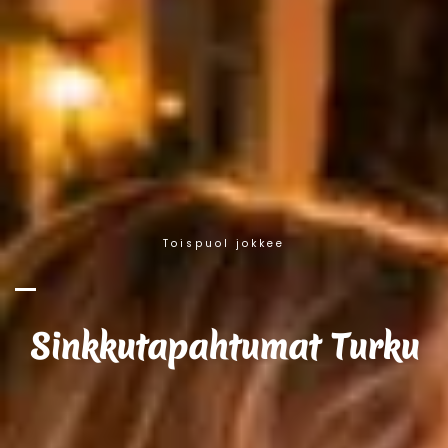
Toispuol jokkee
Sinkkutapahtumat Turku