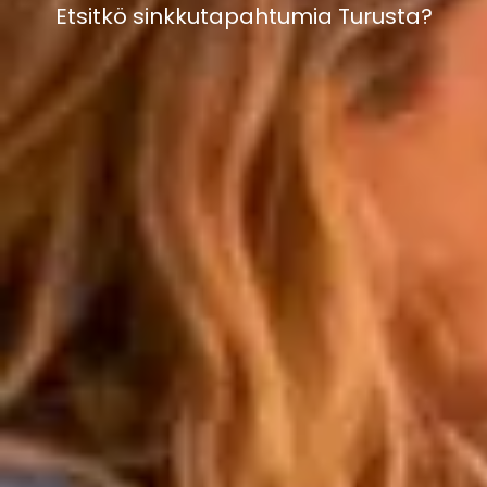
Etsitkö sinkkutapahtumia Turusta?