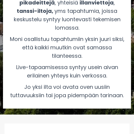
pikadeittejä
, yhteisiä
illanviettoja
,
tanssi-iltoja,
yms tapahtumia, joissa
keskustelu syntyy luontevasti tekemisen
lomassa.
Moni osallistuu tapahtumiin yksin juuri siksi,
että kaikki muutkin ovat samassa
tilanteessa.
Live-tapaamisessa syntyy usein aivan
erilainen yhteys kuin verkossa.
Jo yksi ilta voi avata oven uusiin
tuttavuuksiin tai jopa pidempään tarinaan.