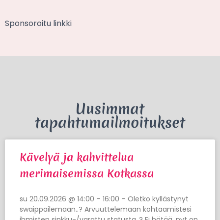
Sponsoroitu linkki
Uusimmat
tapahtumailmoitukset
Kävelyä ja kahvittelua
merimaisemissa Kotkassa
su 20.09.2026 @ 14:00 – 16:00 – Oletko kyllästynyt
swaippailemaan..? Arvuuttelemaan kohtaamistesi
ihmisten sinkku-/varattu statusta..? Ei hätää, nyt on