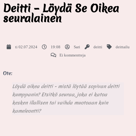
Deitti – Löydä Se Oikea
seuralainen
ti 02.07.2024
19:08
Sari
deitti
deittailu
Ei kommentteja
Ote:
Löydä oikea deitti - mistä löytää sopivan deitti
kumppanin? Etsitkö seuraa, joka ei katoa
kesken illallisen tai vaihda muotoaan kuin
kameleontti?