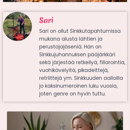
Sari
Sari on ollut Sinkkutapahtumissa
mukana alusta lähtien ja
perustajajäseniä. Hän on
Sinkkujuhannuksen pääjärkkäri
sekä järjestää retkeilyä, fillarointia,
vuohikävelyitä, pikadeittejä,
retriittejä ym. Sinkkuuden aalloilla
jo kaksinumeroinen luku vuosia,
joten genre on hyvin tuttu.