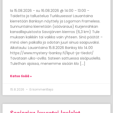
la 15.08.2026 – su 16.08.2026 @ 14:00 – 13:00 –
Taidetta ja tallustelua Turkkusessa! Lauantaina
kierretään Banksyn näyttely ja Logomon Frameless.
Sunnuntaina kierretään (säävaraus) Kurjenrahkan
kansallispuistosta Savojärven kierrros (6,3 km) Tule
mukaan kaikkiin tai vaikka vain yhteen. Sinä päätät –
minä olen paikalla ja odotan juuri sinua saapuvaksi.
Aikataulu: Lauantaina 15.8.2026 Banksy klo 14.00
https://www.mystery-banksy.fi/liput-ja-tiedot/
Tavataan ulko-ovilla. Sateen sattuessa sisäpuolella.
Tulethan ajoissa, menemme sisään klo […]
Katso lisää »
15.8.2026
Ei kommentteja