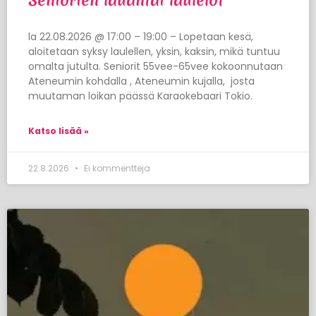
Seniorien lauantai laulelot
la 22.08.2026 @ 17:00 – 19:00 – Lopetaan kesä,
aloitetaan syksy laulellen, yksin, kaksin, mikä tuntuu
omalta jutulta. Seniorit 55vee-65vee kokoonnutaan
Ateneumin kohdalla , Ateneumin kujalla, josta
muutaman loikan päässä Karaokebaari Tokio.
Katso lisää »
22.8.2026
Ei kommentteja