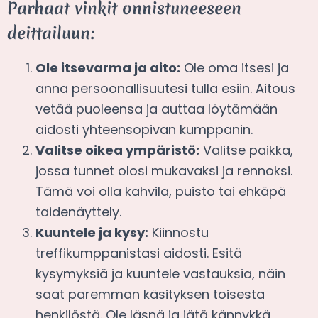
Parhaat vinkit onnistuneeseen
deittailuun:
Ole itsevarma ja aito:
Ole oma itsesi ja
anna persoonallisuutesi tulla esiin. Aitous
vetää puoleensa ja auttaa löytämään
aidosti yhteensopivan kumppanin.
Valitse oikea ympäristö:
Valitse paikka,
jossa tunnet olosi mukavaksi ja rennoksi.
Tämä voi olla kahvila, puisto tai ehkäpä
taidenäyttely.
Kuuntele ja kysy:
Kiinnostu
treffikumppanistasi aidosti. Esitä
kysymyksiä ja kuuntele vastauksia, näin
saat paremman käsityksen toisesta
henkilöstä. Ole läsnä ja jätä kännykkä