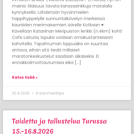
mainio tilaisuus tavata kanssasinkkuja matalalla
kynnyksellä. Lähdetään hyvänmielen
happihyppelylle sunnuntaikävelyn merkeissä
kauniiden merimaisemien äärelle Kotkaan ♥
Kävellään Katariinan Meripuiston lenkki (n.4km) kohti
Cafe Laituria, lopuksi voidaan omakustanteisesti
kahvitella. Tapahtuman loppuaika on suuntaa
antava, eihän sitä tiedä millaiset
maratonkeskustelut saadaan aikaiseksi. Ei
ennakkoilmoittautumisia eikä […]
Katso lisää »
20.9.2026
Ei kommentteja
Taidetta ja tallustelua Turussa
15.-16.8.2026