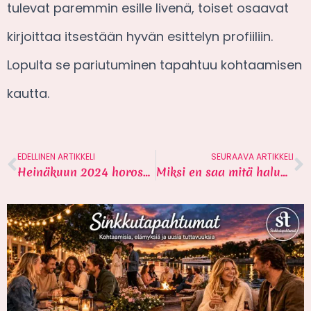
tulevat paremmin esille livenä, toiset osaavat
kirjoittaa itsestään hyvän esittelyn profiiliin.
Lopulta se pariutuminen tapahtuu kohtaamisen
kautta.
EDELLINEN ARTIKKELI
SEURAAVA ARTIKKELI
Heinäkuun 2024 horoskooppi sinkuille
Miksi en saa mitä haluan? Uhriutuminen