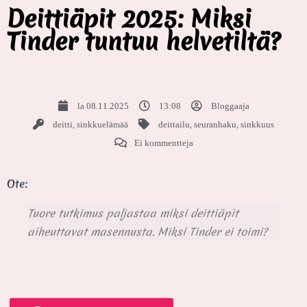
Deittiäpit 2025: Miksi
Tinder tuntuu helvetiltä?
la 08.11.2025
13:08
Bloggaaja
deitti
,
sinkkuelämää
deittailu
,
seuranhaku
,
sinkkuus
Ei kommentteja
Ote:
Tuore tutkimus paljastaa miksi deittiäpit
aiheuttavat masennusta. Miksi Tinder ei toimi?