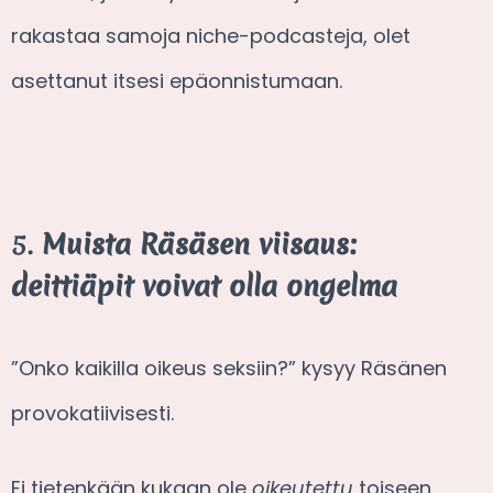
rakastaa samoja niche-podcasteja, olet
asettanut itsesi epäonnistumaan.
5.
Muista Räsäsen viisaus:
deittiäpit voivat olla ongelma
”Onko kaikilla oikeus seksiin?” kysyy Räsänen
provokatiivisesti.
Ei tietenkään kukaan ole
oikeutettu
toiseen