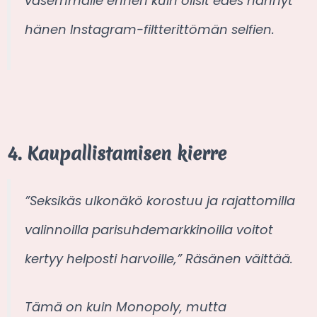
vasemmalle ennen kuin olisit edes nähnyt
hänen Instagram-filtterittömän selfien.
4. Kaupallistamisen kierre
”Seksikäs ulkonäkö korostuu ja rajattomilla
valinnoilla parisuhdemarkkinoilla voitot
kertyy helposti harvoille,” Räsänen väittää.
Tämä on kuin Monopoly, mutta