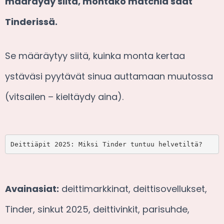
määräydy siitä, montako matchia saat
Tinderissä.
Se määräytyy siitä, kuinka monta kertaa
ystäväsi pyytävät sinua auttamaan muutossa
(vitsailen – kieltäydy aina).
Deittiäpit 2025: Miksi Tinder tuntuu helvetiltä?
Avainasiat:
deittimarkkinat, deittisovellukset,
Tinder, sinkut 2025, deittivinkit, parisuhde,