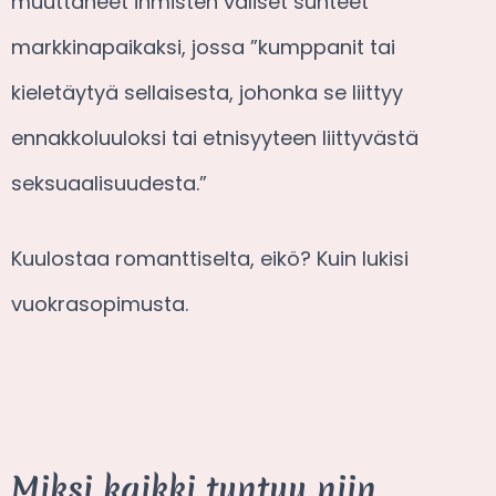
muuttaneet ihmisten väliset suhteet
markkinapaikaksi, jossa ”kumppanit tai
kieletäytyä sellaisesta, johonka se liittyy
ennakkoluuloksi tai etnisyyteen liittyvästä
seksuaalisuudesta.”
Kuulostaa romanttiselta, eikö? Kuin lukisi
vuokrasopimusta.
Miksi kaikki tuntuu niin