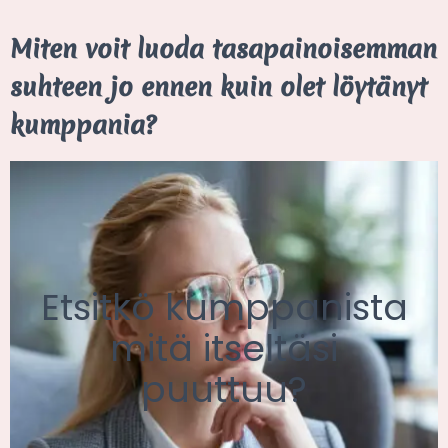
Miten voit luoda tasapainoisemman
suhteen jo ennen kuin olet löytänyt
kumppania?
Etsitkö kumppanista
mitä itseltäsi
puuttuu?