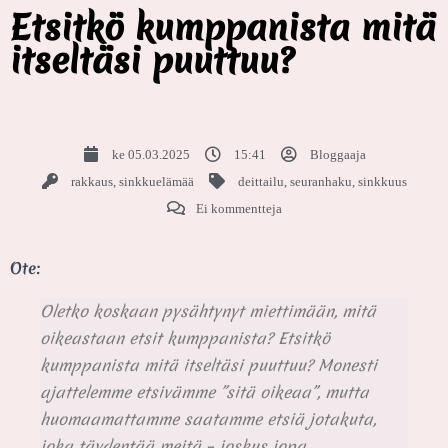
Etsitkö kumppanista mitä
itseltäsi puuttuu?
ke 05.03.2025
15:41
Bloggaaja
rakkaus
,
sinkkuelämää
deittailu
,
seuranhaku
,
sinkkuus
Ei kommentteja
Ote:
Oletko koskaan pysähtynyt miettimään, mitä
oikeastaan etsit kumppanista? Etsitkö
kumppanista mitä itseltäsi puuttuu? Monesti
ajattelemme etsivämme ”sitä oikeaa”, mutta
huomaamattamme saatamme etsiä jotakuta,
joka täydentää meitä – joskus jopa