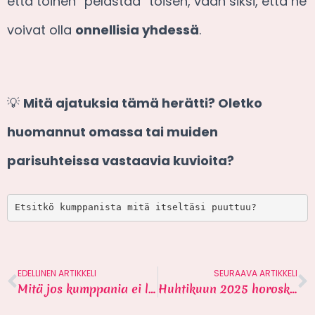
että toinen ”pelastaa” toisen, vaan siksi, että he
voivat olla
onnellisia yhdessä
.
💡
Mitä ajatuksia tämä herätti? Oletko
huomannut omassa tai muiden
parisuhteissa vastaavia kuvioita?
Etsitkö kumppanista mitä itseltäsi puuttuu?
EDELLINEN ARTIKKELI
SEURAAVA ARTIKKELI
Mitä jos kumppania ei löydy koskaan?
Huhtikuun 2025 horoskooppi sinkuille