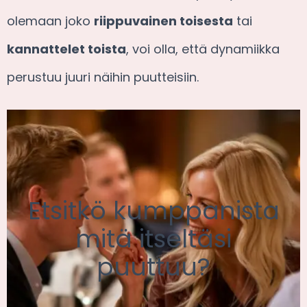
olemaan joko
riippuvainen toisesta
tai
kannattelet toista
, voi olla, että dynamiikka
perustuu juuri näihin puutteisiin.
Etsitkö kumppanista
mitä itseltäsi
puuttuu?