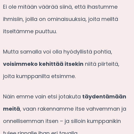
Ei ole mitään väärää siinä, että ihastumme
ihmisiin, joilla on ominaisuuksia, joita meiltä
itseltämme puuttuu.
Mutta samalla voi olla hyödyllistä pohtia,
voisimmeko kehittää itsekin
niitä piirteitä,
joita kumppanilta etsimme.
Näin emme vain etsi jotakuta
täydentämään
meitä
, vaan rakennamme itse vahvemman ja
onnellisemman itsen – ja silloin kumppanikin
tulee rinnalle ihan eri tavalla.