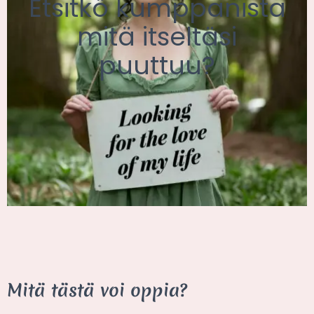
Etsitkö kumppanista
mitä itseltäsi
puuttuu?
Mitä tästä voi oppia?