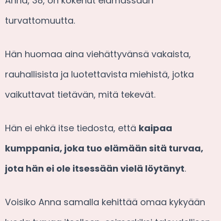
Anna, 38, on kokenut elämässään
turvattomuutta.
Hän huomaa aina viehättyvänsä vakaista,
rauhallisista ja luotettavista miehistä, jotka
vaikuttavat tietävän, mitä tekevät.
Hän ei ehkä itse tiedosta, että
kaipaa
kumppania, joka tuo elämään sitä turvaa,
jota hän ei ole itsessään vielä löytänyt
.
Voisiko Anna samalla kehittää omaa kykyään