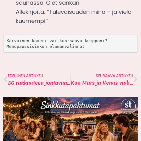
saunassa. Olet sankari.
Allekirjoita: ”Tulevaisuuden minä – ja vielä
kuumempi.”
Karvainen kaveri vai kuorsaava kumppani? – 
Menopaussisinkun elämänvalinnat 
EDELLINEN ARTIKKELI
SEURAAVA ARTIKKELI
36 rakkauteen johtavaa kysymystä sinkuille
Kun Mars ja Venus vaihtavat viestejä – 13 vinkkiä