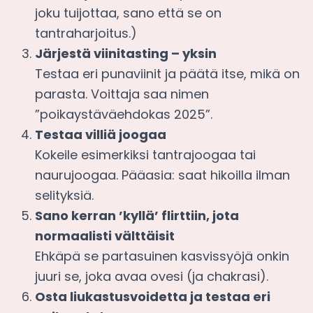
joku tuijottaa, sano että se on
tantraharjoitus.)
Järjestä viinitasting – yksin
Testaa eri punaviinit ja päätä itse, mikä on
parasta. Voittaja saa nimen
”poikaystäväehdokas 2025”.
Testaa villiä joogaa
Kokeile esimerkiksi tantrajoogaa tai
naurujoogaa. Pääasia: saat hikoilla ilman
selityksiä.
Sano kerran ’kyllä’ flirttiin, jota
normaalisti välttäisit
Ehkäpä se partasuinen kasvissyöjä onkin
juuri se, joka avaa ovesi (ja chakrasi).
Osta liukastusvoidetta ja testaa eri