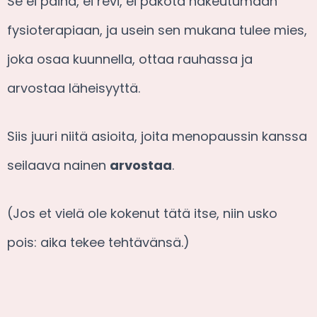
Se ei paina, ei revi, ei pakota hakeutumaan
fysioterapiaan, ja usein sen mukana tulee mies,
joka osaa kuunnella, ottaa rauhassa ja
arvostaa läheisyyttä.
Siis juuri niitä asioita, joita menopaussin kanssa
seilaava nainen
arvostaa
.
(Jos et vielä ole kokenut tätä itse, niin usko
pois: aika tekee tehtävänsä.)