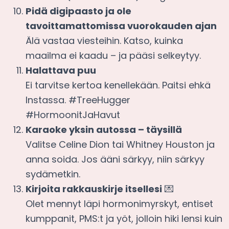
Pidä digipaasto ja ole
tavoittamattomissa vuorokauden ajan
Älä vastaa viesteihin. Katso, kuinka
maailma ei kaadu – ja pääsi selkeytyy.
Halattava puu
Ei tarvitse kertoa kenellekään. Paitsi ehkä
Instassa. #TreeHugger
#HormoonitJaHavut
Karaoke yksin autossa – täysillä
Valitse Celine Dion tai Whitney Houston ja
anna soida. Jos ääni särkyy, niin särkyy
sydämetkin.
Kirjoita rakkauskirje itsellesi
💌
Olet mennyt läpi hormonimyrskyt, entiset
kumppanit, PMS:t ja yöt, jolloin hiki lensi kuin