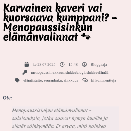
Karvainen kaveri vai
kuorsaava kumppani? –
Menopaussisinkun
elämänvalinnat 🐾
ke 23.07.2025
15:48
Bloggaaja
menopaussi
,
rakkaus
,
sinkkublogi
,
sinkkuelämää
elämäntaito
,
seuranhaku
,
sinkkuus
Ei kommentteja
Ote:
Menopaussisinkun elämänvalinnat –
salaisuuksia, jotka saavat hymyn huulille ja
silmät säihkymään. Et arvaa, mitä kaikkea