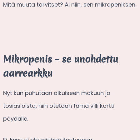
Mitä muuta tarvitset? Ai niin, sen mikropeniksen.
Mikropenis – se unohdettu
aarrearkku
Nyt kun puhutaan aikuiseen makuun ja
tosiasioista, niin otetaan tämä villi kortti
pöydälle.
Ei, kyse ei ole miehen itsetunnon