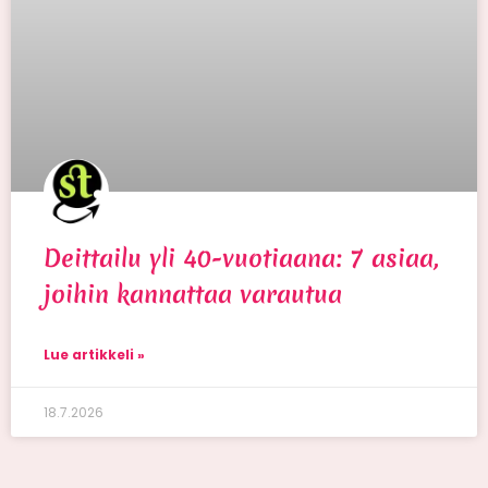
Deittailu yli 40-vuotiaana: 7 asiaa,
joihin kannattaa varautua
Lue artikkeli »
18.7.2026