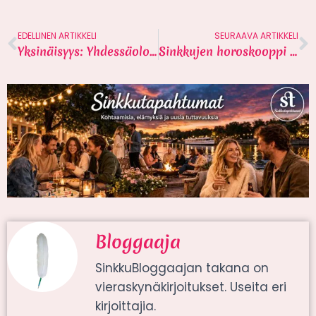
EDELLINEN ARTIKKELI
SEURAAVA ARTIKKELI
Yksinäisyys: Yhdessäolo parantaa elämänlaatua
Sinkkujen horoskooppi vuodelle 2025
Bloggaaja
SinkkuBloggaajan takana on
vieraskynäkirjoitukset. Useita eri
kirjoittajia.