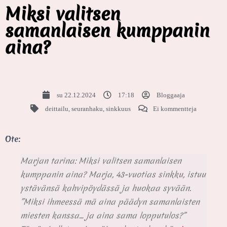
Miksi valitsen
samanlaisen kumppanin
aina?
su 22.12.2024
17:18
Bloggaaja
deittailu
,
seuranhaku
,
sinkkuus
Ei kommentteja
Ote:
Marjan tarina: Miksi valitsen samanlaisen
kumppanin aina? Marja, 43-vuotias sinkku, istuu
ystävänsä kahvipöydässä ja huokaa syvään.
”Miksi ihmeessä mä aina päädyn samanlaisten
miesten kanssa… ja aina sama lopputulos?”