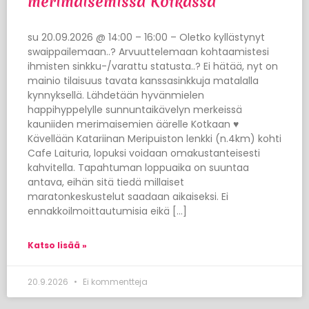
merimaisemissa Kotkassa
su 20.09.2026 @ 14:00 – 16:00 – Oletko kyllästynyt
swaippailemaan..? Arvuuttelemaan kohtaamistesi
ihmisten sinkku-/varattu statusta..? Ei hätää, nyt on
mainio tilaisuus tavata kanssasinkkuja matalalla
kynnyksellä. Lähdetään hyvänmielen
happihyppelylle sunnuntaikävelyn merkeissä
kauniiden merimaisemien äärelle Kotkaan ♥
Kävellään Katariinan Meripuiston lenkki (n.4km) kohti
Cafe Laituria, lopuksi voidaan omakustanteisesti
kahvitella. Tapahtuman loppuaika on suuntaa
antava, eihän sitä tiedä millaiset
maratonkeskustelut saadaan aikaiseksi. Ei
ennakkoilmoittautumisia eikä […]
Katso lisää »
20.9.2026
Ei kommentteja