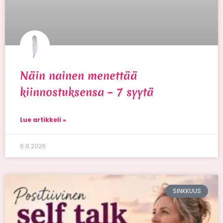
Näin nainen menettää
kiinnostuksensa – 7 syytä
Lue artikkeli »
6.8.2026
SINKKUUS