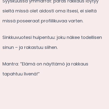
Syyskuussa ymmärrät: paras rakkaus löytyy
sieltä missä olet aidosti oma itsesi, ei sieltä
missä poseeraat profiilikuvaa varten.
Sinkkuvuotesi huipentuu: joku näkee todellisen
sinun – ja rakastuu siihen.
Mantra: ”Elämä on näyttämö ja rakkaus
tapahtuu livenä!”