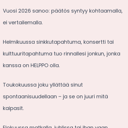
Vuosi 2026 sanoo: päätös syntyy kohtaamalla,
ei vertailemalla.
Helmikuussa sinkkutapahtuma, konsertti tai
kulttuuritapahtuma tuo rinnallesi jonkun, jonka
kanssa on HELPPO olla.
Toukokuussa joku yllättää sinut
spontaanisuudellaan – ja se on juuri mitä
kaipasit.
Elokuussa matkalla, juhlissa tai ihan vaan