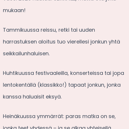
mukaan!
Tammikuussa reissu, retki tai uuden
harrastuksen aloitus tuo vierellesi jonkun yhtä
seikkailunhaluisen.
Huhtikuussa festivaaleilla, konserteissa tai jopa
lentokentällä (klassikko!) tapaat jonkun, jonka
kanssa haluaisit eksyä.
Heinäkuussa ymmärrät: paras matka on se,
jonka teet yhdessä – ja se alkaa yhteisellä