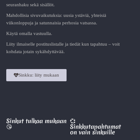
seuranhaku sekä sisällöt.
Mahdollisia sivuvaikutuksia: uusia ystäviä, yhteisiä
viikonloppuja ja satunnaisia perhosia vatsassa.
Käytä omalla vastuulla.
Liity ilmaiselle postituslistalle ja tiedät kun tapahtuu – voit
kohdata jotain sykähdyttävää.
Sinkku: liity mukaan
Sinkut tulkaa mukaan
💞
😘
Sinkkutapahtumat
on vain sinkuille