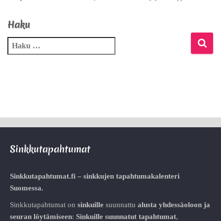
Haku
Sinkkutapahtumat
Sinkkutapahtumat.fi – sinkkujen tapahtumakalenteri
Suomessa.
Sinkkutapahtumat on
sinkuille
suunnattu
alusta
yhdessäoloon ja
seuran löytämiseen
:
Sinkuille suunnatut tapahtumat
,