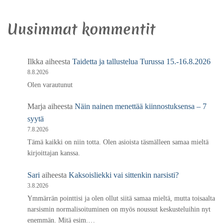
Uusimmat kommentit
Ilkka
aiheesta
Taidetta ja tallustelua Turussa 15.-16.8.2026
8.8.2026
Olen varautunut
Marja
aiheesta
Näin nainen menettää kiinnostuksensa – 7
syytä
7.8.2026
Tämä kaikki on niin totta. Olen asioista täsmälleen samaa mieltä
kirjoittajan kanssa.
Sari
aiheesta
Kaksoisliekki vai sittenkin narsisti?
3.8.2026
Ymmärrän pointtisi ja olen ollut siitä samaa mieltä, mutta toisaalta
narsismin normalisoituminen on myös noussut keskusteluihin nyt
enemmän. Mitä esim.…