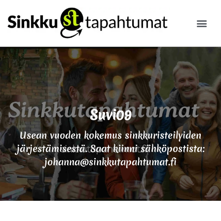
ILMOITA
Suvi09
Usean vuoden kokemus sinkkuristeilyiden
järjestämisestä. Saat kiinni sähköpostista:
johanna@sinkkutapahtumat.fi