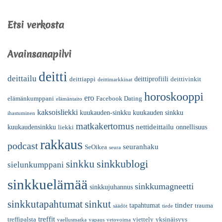
Etsi verkosta
Avainsanapilvi
deitti
deittailu
deittiprofiili
deittiappi
deittivinkit
deittimarkkinat
horoskooppi
ero
elämänkumppani
Facebook Dating
elämäntaito
kaksoisliekki
kuukauden-sinkku
kuukauden sinkku
ihastuminen
matkakertomus
nettideittailu
kuukaudensinkku
onnellisuus
liekki
rakkaus
podcast
seuranhaku
SeOikea
seura
sinkkublogi
sinkku
sielunkumppani
sinkkuelämää
sinkkumagneetti
sinkkujuhannus
sinkkutapahtumat
sinkut
tinder
tapahtumat
trauma
säädöt
tiede
treffit
treffipalsta
viettely
yksinäisyys
vaellusmatka
vapaus
vetovoima