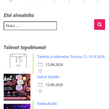
31
1
2
3
4
6
5
Etsi sivustolta
Tulevat tapahtumat
Taidetta ja tallustelua Turussa 15.-16.8.2026
15
15.08.2026
elo
Sinkut linjoilla
15.08.2026
SinkkuKlubi