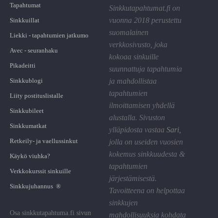
Tapahtumat
Sinkkutapahtumat.fi on
vuonna 2018 perustettu
Sinkkuillat
suomalainen
Liekki - tapahtumien jatkumo
verkkosivusto, joka
Avec - seuranhaku
kokoaa sinkuille
Pikadeitti
suunnattuja tapahtumia
Sinkkublogi
ja mahdollistaa
tapahtumien
Liity postituslistalle
ilmoittamisen yhdellä
Sinkkubileet
alustalla. Sivuston
Sinkkumatkat
ylläpidosta vastaa
Sari
,
Retkeily- ja vaellussinkut
jolla on useiden vuosien
kokemus sinkkuudesta &
Käykö viuhka?
tapahtumien
Verkkokurssit sinkuille
järjestämisestä.
Sinkkujuhannus ®
Tavoitteena on helpottaa
sinkkujen
Osa sinkkutapahtuma.fi sivun
mahdollisuuksia kohdata