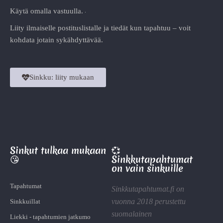
Käytä omalla vastuulla.
Liity ilmaiselle postituslistalle ja tiedät kun tapahtuu – voit
kohdata jotain sykähdyttävää.
Sinkku: liity mukaan
Sinkut tulkaa mukaan
💞
😘
Sinkkutapahtumat
on vain sinkuille
Tapahtumat
Sinkkutapahtumat.fi on
vuonna 2018 perustettu
Sinkkuillat
suomalainen
Liekki - tapahtumien jatkumo