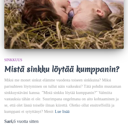
SINKKUUS
Mistä sinkku löytää kumppanin?
Miksi me monet sinkut elämme vuodesta toiseen sinkkuina? Miksi
parisuhteen löytyminen on tullut näin vaikeaksi? Tätä pohdin muutaman
sinkkuystäväni kanssa. ”Mistä sinkku löytää kumppanin?” Valmiita
vastauksia tähän ei ole. Suurimpana ongelmana on aito kohtaaminen ja
se, että olet läsnä toiselle ilman kiirettä. Oletko ollut ensitreffeillä ja
kumppani ei sytyttänyt? Menit
Lue lisää
Sari
,
6 vuotta
sitten