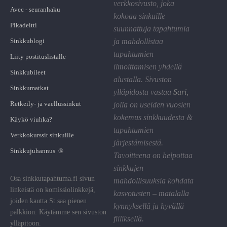
verkkosivusto, joka
Avec - seuranhaku
kokoaa sinkuille
Pikadeitti
suunnattuja tapahtumia
Sinkkublogi
ja mahdollistaa
tapahtumien
Liity postituslistalle
ilmoittamisen yhdellä
Sinkkubileet
alustalla. Sivuston
Sinkkumatkat
ylläpidosta vastaa
Sari
,
Retkeily- ja vaellussinkut
jolla on useiden vuosien
kokemus sinkkuudesta &
Käykö viuhka?
tapahtumien
Verkkokurssit sinkuille
järjestämisestä.
Sinkkujuhannus ®
Tavoitteena on helpottaa
sinkkujen
Osa sinkkutapahtuma.fi sivun
mahdollisuuksia kohdata
linkeistä on komissiolinkkejä,
kasvotusten – matalalla
joiden kautta St saa pienen
kynnyksellä ja hyvällä
palkkion. Käytämme sen sivuston
fiiliksellä.
ylläpitoon.