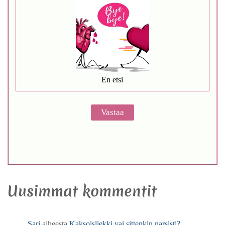
En etsi
Uusimmat kommentit
Sari
aiheesta
Kaksoisliekki vai sittenkin narsisti?