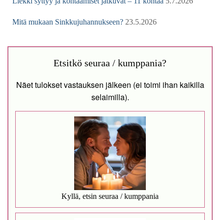
Liekki syttyy ja kohtaamiset jatkuvat – 11 kohtaa
5.7.2026
Mitä mukaan Sinkkujuhannukseen?
23.5.2026
Etsitkö seuraa / kumppania?
Näet tulokset vastauksen jälkeen (ei toimi ihan kaikilla
selaimilla).
Kyllä, etsin seuraa / kumppania