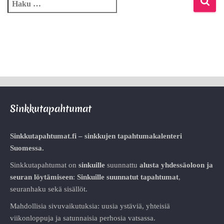
Sinkkutapahtumat
Sinkkutapahtumat.fi – sinkkujen tapahtumakalenteri
Suomessa.
Sinkkutapahtumat on
sinkuille
suunnattu
alusta
yhdessäoloon ja
seuran löytämiseen
:
Sinkuille suunnatut tapahtumat
,
seuranhaku sekä sisällöt.
Mahdollisia sivuvaikutuksia: uusia ystäviä, yhteisiä
viikonloppuja ja satunnaisia perhosia vatsassa.