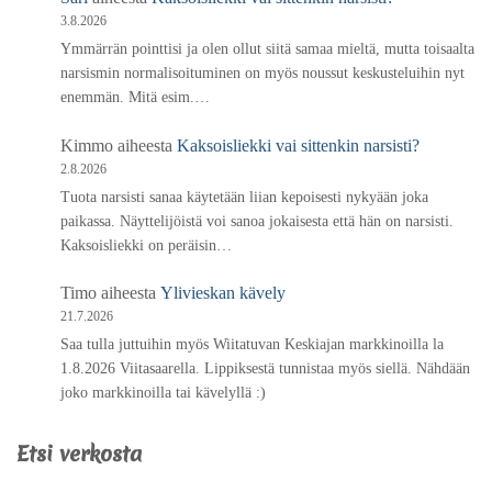
3.8.2026
Ymmärrän pointtisi ja olen ollut siitä samaa mieltä, mutta toisaalta
narsismin normalisoituminen on myös noussut keskusteluihin nyt
enemmän. Mitä esim.…
Kimmo
aiheesta
Kaksoisliekki vai sittenkin narsisti?
2.8.2026
Tuota narsisti sanaa käytetään liian kepoisesti nykyään joka
paikassa. Näyttelijöistä voi sanoa jokaisesta että hän on narsisti.
Kaksoisliekki on peräisin…
Timo
aiheesta
Ylivieskan kävely
21.7.2026
Saa tulla juttuihin myös Wiitatuvan Keskiajan markkinoilla la
1.8.2026 Viitasaarella. Lippiksestä tunnistaa myös siellä. Nähdään
joko markkinoilla tai kävelyllä :)
Etsi verkosta