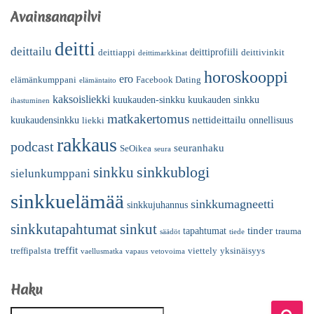
Avainsanapilvi
deitti
deittailu
deittiprofiili
deittiappi
deittivinkit
deittimarkkinat
horoskooppi
ero
elämänkumppani
Facebook Dating
elämäntaito
kaksoisliekki
kuukauden-sinkku
kuukauden sinkku
ihastuminen
matkakertomus
nettideittailu
kuukaudensinkku
onnellisuus
liekki
rakkaus
podcast
seuranhaku
SeOikea
seura
sinkkublogi
sinkku
sielunkumppani
sinkkuelämää
sinkkumagneetti
sinkkujuhannus
sinkkutapahtumat
sinkut
tinder
tapahtumat
trauma
säädöt
tiede
treffit
treffipalsta
viettely
yksinäisyys
vaellusmatka
vapaus
vetovoima
Haku