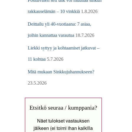
Positiivinen self talk voi muuttaa sinkun
rakkauselämän – 10 vinkkiä
1.8.2026
Deittailu yli 40-vuotiaana: 7 asiaa,
joihin kannattaa varautua
18.7.2026
Liekki syttyy ja kohtaamiset jatkuvat –
11 kohtaa
5.7.2026
Mitä mukaan Sinkkujuhannukseen?
23.5.2026
Etsitkö seuraa / kumppania?
Näet tulokset vastauksen
jälkeen (ei toimi ihan kaikilla