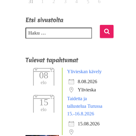
31
1
2
3
4
6
5
Etsi sivustolta
Tulevat tapahtumat
Ylivieskan kävely
08
8.08.2026
elo
Ylivieska
Taidetta ja
15
tallustelua Turussa
elo
15.-16.8.2026
15.08.2026