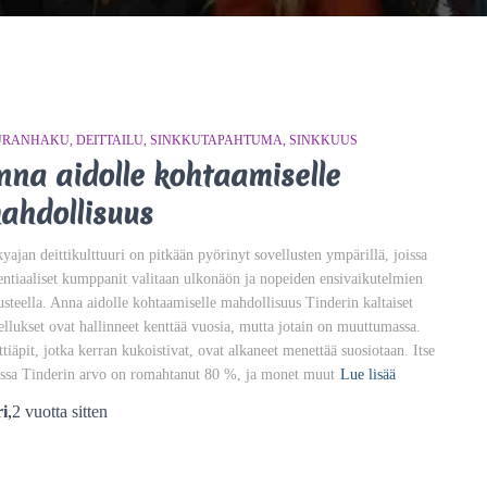
URANHAKU
DEITTAILU
SINKKUTAPAHTUMA
SINKKUUS
nna aidolle kohtaamiselle
ahdollisuus
yajan deittikulttuuri on pitkään pyörinyt sovellusten ympärillä, joissa
entiaaliset kumppanit valitaan ulkonäön ja nopeiden ensivaikutelmien
usteella. Anna aidolle kohtaamiselle mahdollisuus Tinderin kaltaiset
ellukset ovat hallinneet kenttää vuosia, mutta jotain on muuttumassa.
ttiäpit, jotka kerran kukoistivat, ovat alkaneet menettää suosiotaan. Itse
assa Tinderin arvo on romahtanut 80 %, ja monet muut
Lue lisää
i
,
2 vuotta
sitten