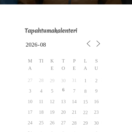
Tapahtumakalenteri
M
TI
K
T
P
L
S
A
E
O
E
A
U
27
28
31
29
30
1
2
6
3
4
5
7
9
8
10
11
12
13
14
16
15
17
18
19
20
21
23
22
24
25
26
27
28
29
30