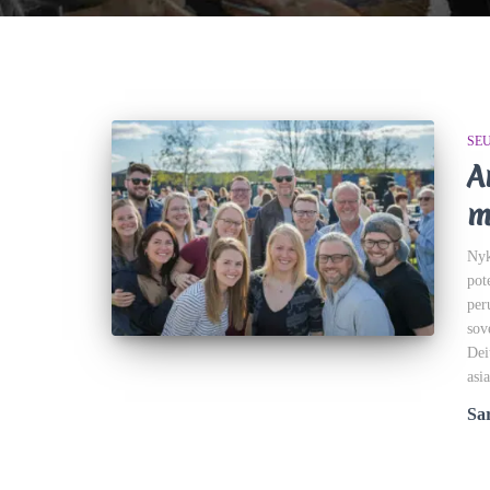
SE
A
m
Nyk
pot
per
sov
Dei
asi
Sar