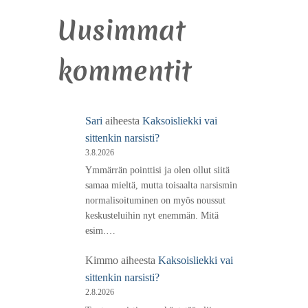
Uusimmat
kommentit
Sari
aiheesta
Kaksoisliekki vai
sittenkin narsisti?
3.8.2026
Ymmärrän pointtisi ja olen ollut siitä
samaa mieltä, mutta toisaalta narsismin
normalisoituminen on myös noussut
keskusteluihin nyt enemmän. Mitä
esim.…
Kimmo
aiheesta
Kaksoisliekki vai
sittenkin narsisti?
2.8.2026