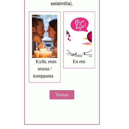
selaimilla).
Kyllä, etsin
En etsi
seuraa /
kumppania