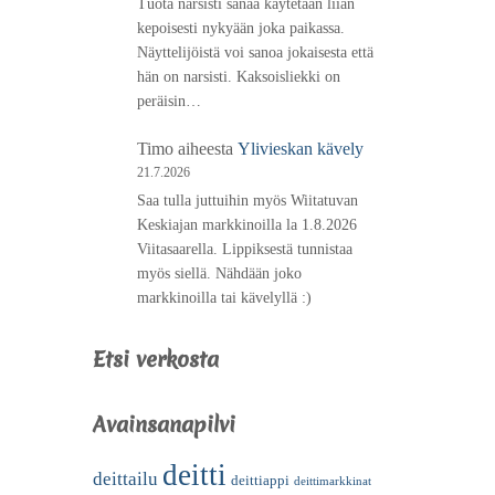
Tuota narsisti sanaa käytetään liian
kepoisesti nykyään joka paikassa.
Näyttelijöistä voi sanoa jokaisesta että
hän on narsisti. Kaksoisliekki on
peräisin…
Timo
aiheesta
Ylivieskan kävely
21.7.2026
Saa tulla juttuihin myös Wiitatuvan
Keskiajan markkinoilla la 1.8.2026
Viitasaarella. Lippiksestä tunnistaa
myös siellä. Nähdään joko
markkinoilla tai kävelyllä :)
Etsi verkosta
Avainsanapilvi
deitti
deittailu
deittiappi
deittimarkkinat