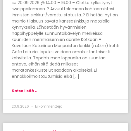
su 20.09.2026 @ 14:00 – 16:00 – Oletko kyllästynyt
swaippailemaan..? Arvuuttelemaan kohtaamistesi
ihmisten sinkku-/varattu statusta..? Ei hätää, nyt on
mainio tilaisuus tavata kanssasinkkuja matalalla
kynnyksellä. Lähdetään hyvänmielen
happihyppelylle sunnuntaikävelyn merkeissä
kauniiden merimaisemien äärelle Kotkaan ♥
Kävellään Katariinan Meripuiston lenkki (n.4km) kohti
Cafe Laituria, lopuksi voidaan omakustanteisesti
kahvitella. Tapahtuman loppuaika on suuntaa
antava, eihän sitä tiedä millaiset
maratonkeskustelut saadaan aikaiseksi. Ei
ennakkoilmoittautumisia eikä […]
Katso lisää »
20.9.2026
Ei kommentteja