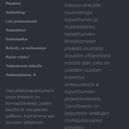
Pikadeitti
kokoaa sinkuille
suunnattuja
Sinkkublogi
tapahtumia ja
Liity postituslistalle
mahdollistaa
Sinkkubileet
tapahtumien
Sinkkumatkat
ilmoittamisen
yhdellä alustalla.
Retkeily- ja vaellussinkut
Sivuston ylläpidosta
Käykö viuhka?
vastaa
Sari
,
jolla on
Verkkokurssit sinkuille
useiden vuosien
Sinkkujuhannus ®
kokemus
sinkkuudesta &
Osa sinkkutapahtuma.fi
tapahtumien
sivun linkeistä on
järjestämisestä.
komissiolinkkejä, joiden
Tavoitteena on
kautta St saa pienen
helpottaa sinkkujen
palkkion. Käytämme sen
mahdollisuuksia
sivuston ylläpitoon.
kohdata