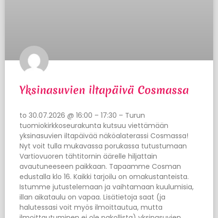
Yksinasuvien iltapäivä Cosmassa
to 30.07.2026 @ 16:00 – 17:30 – Turun
tuomiokirkkoseurakunta kutsuu viettämään
yksinasuvien iltapäivää näköalaterassi Cosmassa!
Nyt voit tulla mukavassa porukassa tutustumaan
Vartiovuoren tähtitornin äärelle hiljattain
avautuneeseen paikkaan. Tapaamme Cosman
edustalla klo 16. Kaikki tarjoilu on omakustanteista.
Istumme jutustelemaan ja vaihtamaan kuulumisia,
illan aikataulu on vapaa. Lisätietoja saat (ja
halutessasi voit myös ilmoittautua, mutta
ilmoittautuminen ei ole pakollista) yksinasuvien