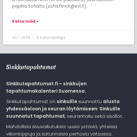
papilta Sofialta (sofia.flinck@evl.fi).
Katso lisää »
30.7.2026
Ei kommentteja
Sinkkutapahtumat
Sinkkutapahtumat.fi – sinkkujen
tapahtumakalenteri Suomessa.
Sinkkutapahtumat on
sinkuille
suunnattu
alusta
yhdessäoloon ja seuran löytämiseen
:
Sinkuille
suunnatut tapahtumat
, seuranhaku sekä sisällöt.
Mahdollisia sivuvaikutuksia: uusia ystäviä, yhteisiä
viikonloppuja ja satunnaisia perhosia vatsassa.