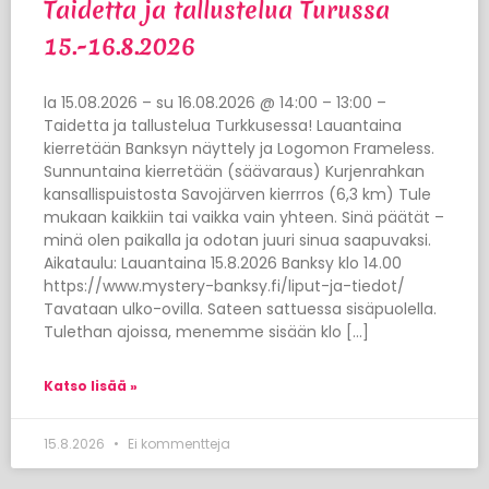
Taidetta ja tallustelua Turussa
15.-16.8.2026
la 15.08.2026 – su 16.08.2026 @ 14:00 – 13:00 –
Taidetta ja tallustelua Turkkusessa! Lauantaina
kierretään Banksyn näyttely ja Logomon Frameless.
Sunnuntaina kierretään (säävaraus) Kurjenrahkan
kansallispuistosta Savojärven kierrros (6,3 km) Tule
mukaan kaikkiin tai vaikka vain yhteen. Sinä päätät –
minä olen paikalla ja odotan juuri sinua saapuvaksi.
Aikataulu: Lauantaina 15.8.2026 Banksy klo 14.00
https://www.mystery-banksy.fi/liput-ja-tiedot/
Tavataan ulko-ovilla. Sateen sattuessa sisäpuolella.
Tulethan ajoissa, menemme sisään klo […]
Katso lisää »
15.8.2026
Ei kommentteja