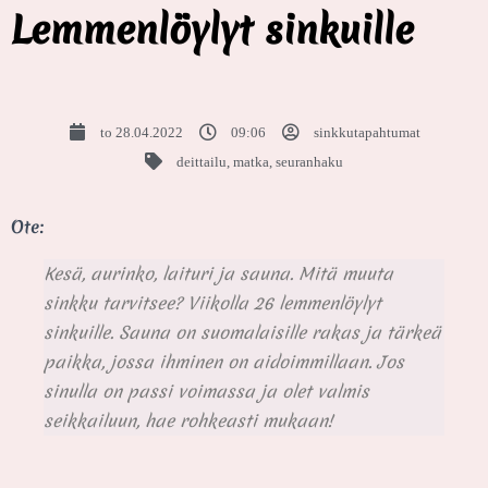
Lemmenlöylyt sinkuille
to 28.04.2022
09:06
sinkkutapahtumat
deittailu
,
matka
,
seuranhaku
Ote:
Kesä, aurinko, laituri ja sauna. Mitä muuta
sinkku tarvitsee? Viikolla 26 lemmenlöylyt
sinkuille. Sauna on suomalaisille rakas ja tärkeä
paikka, jossa ihminen on aidoimmillaan. Jos
sinulla on passi voimassa ja olet valmis
seikkailuun, hae rohkeasti mukaan!