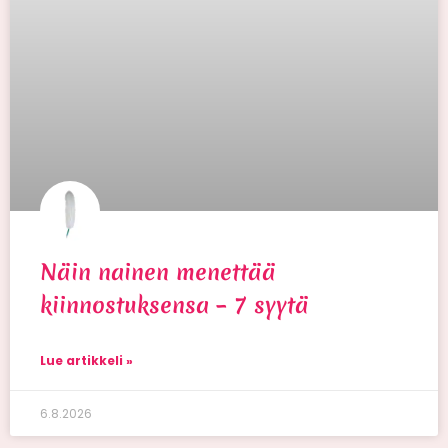
Näin nainen menettää
kiinnostuksensa – 7 syytä
Lue artikkeli »
6.8.2026