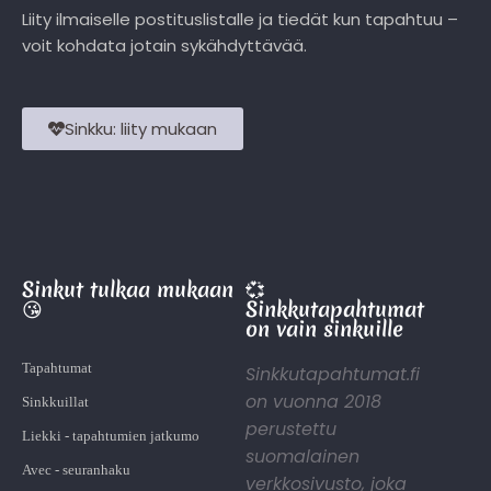
Liity ilmaiselle postituslistalle ja tiedät kun tapahtuu –
voit kohdata jotain sykähdyttävää.
Sinkku: liity mukaan
Sinkut tulkaa mukaan
💞
😘
Sinkkutapahtumat
on vain sinkuille
Tapahtumat
Sinkkutapahtumat.fi
on vuonna 2018
Sinkkuillat
perustettu
Liekki - tapahtumien jatkumo
suomalainen
Avec - seuranhaku
verkkosivusto, joka