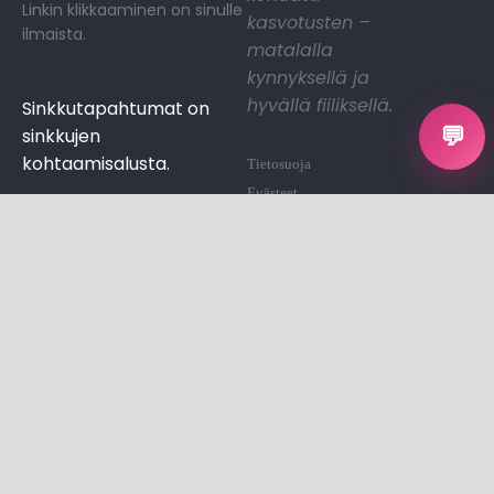
Linkin klikkaaminen on sinulle
kasvotusten –
ilmaista.
matalalla
kynnyksellä ja
hyvällä fiiliksellä.
Sinkkutapahtumat on
💬
sinkkujen
kohtaamisalusta.
Tietosuoja
Evästeet
Evästeasetukset
Ota yhteyttä
© All rights reserved
Tehty ❤ Sinkkutapahtumat by Sari