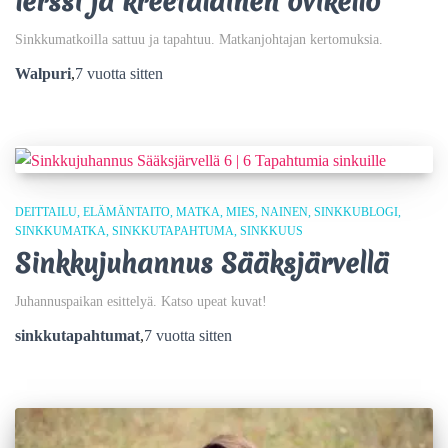
lerssi ja kreetalainen ovikello
Sinkkumatkoilla sattuu ja tapahtuu. Matkanjohtajan kertomuksia.
Walpuri
,
7 vuotta
sitten
DEITTAILU
ELÄMÄNTAITO
MATKA
MIES
NAINEN
SINKKUBLOGI
SINKKUMATKA
SINKKUTAPAHTUMA
SINKKUUS
Sinkkujuhannus Sääksjärvellä
Juhannuspaikan esittelyä. Katso upeat kuvat!
sinkkutapahtumat
,
7 vuotta
sitten