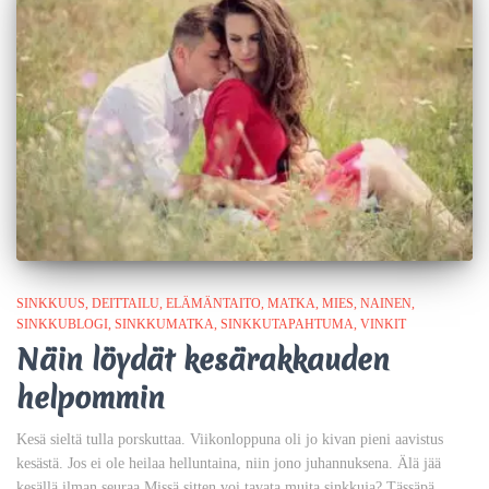
SINKKUUS
DEITTAILU
ELÄMÄNTAITO
MATKA
MIES
NAINEN
SINKKUBLOGI
SINKKUMATKA
SINKKUTAPAHTUMA
VINKIT
Näin löydät kesärakkauden
helpommin
Kesä sieltä tulla porskuttaa. Viikonloppuna oli jo kivan pieni aavistus
kesästä. Jos ei ole heilaa helluntaina, niin jono juhannuksena. Älä jää
kesällä ilman seuraa Missä sitten voi tavata muita sinkkuja? Tässäpä