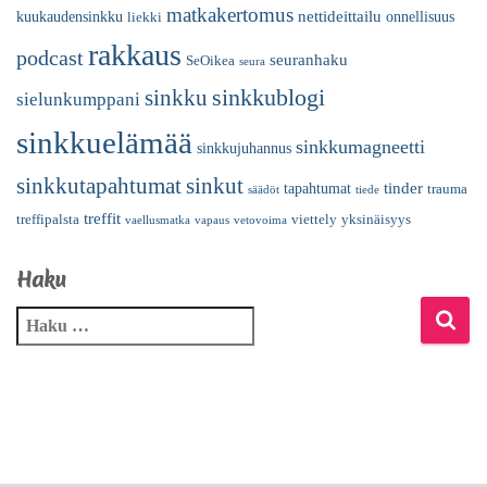
matkakertomus
nettideittailu
kuukaudensinkku
onnellisuus
liekki
rakkaus
podcast
seuranhaku
SeOikea
seura
sinkkublogi
sinkku
sielunkumppani
sinkkuelämää
sinkkumagneetti
sinkkujuhannus
sinkkutapahtumat
sinkut
tinder
tapahtumat
trauma
säädöt
tiede
treffit
treffipalsta
viettely
yksinäisyys
vaellusmatka
vapaus
vetovoima
Haku