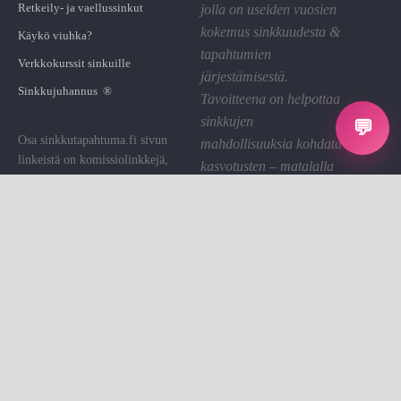
Retkeily- ja vaellussinkut
jolla on useiden vuosien
kokemus sinkkuudesta &
Käykö viuhka?
tapahtumien
Verkkokurssit sinkuille
järjestämisestä.
Sinkkujuhannus ®
Tavoitteena on helpottaa
sinkkujen
💬
Osa sinkkutapahtuma.fi sivun
mahdollisuuksia kohdata
linkeistä on komissiolinkkejä,
kasvotusten – matalalla
joiden kautta St saa pienen
kynnyksellä ja hyvällä
palkkion. Käytämme sen sivuston
fiiliksellä.
ylläpitoon.
Linkin klikkaaminen on sinulle
Tietosuoja
ilmaista.
Evästeet
Evästeasetukset
Sinkkutapahtumat on sinkkujen
Ota yhteyttä
kohtaamisalusta.