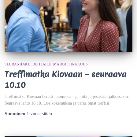
SEURANHAKU
DEITTAILU
MATKA
SINKKUUS
Treffimatka Kiovaan – seuraava
10.10
Treffimatka Kiovaan herätti huomiota – ja niitä järjestetään jatkossakin.
Seuraava lähtö 10.10. Lue kokemuksia ja varaa omat treffisi!
Suominen
,
1 vuosi
sitten