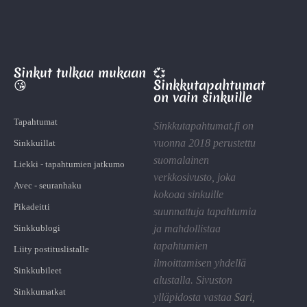
Sinkut tulkaa mukaan
💞
😘
Sinkkutapahtumat
on vain sinkuille
Tapahtumat
Sinkkutapahtumat.fi on
vuonna 2018 perustettu
Sinkkuillat
suomalainen
Liekki - tapahtumien jatkumo
verkkosivusto, joka
Avec - seuranhaku
kokoaa sinkuille
Pikadeitti
suunnattuja tapahtumia
Sinkkublogi
ja mahdollistaa
tapahtumien
Liity postituslistalle
ilmoittamisen yhdellä
Sinkkubileet
alustalla. Sivuston
Sinkkumatkat
ylläpidosta vastaa
Sari
,