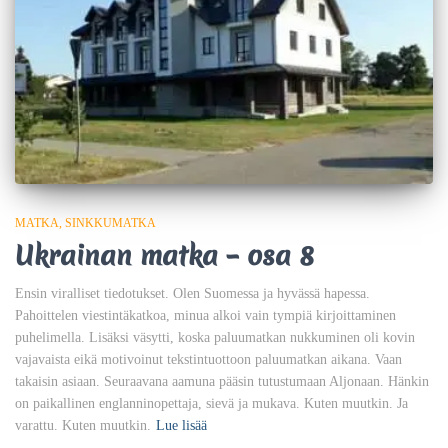
MATKA
SINKKUMATKA
Ukrainan matka – osa 8
Ensin viralliset tiedotukset. Olen Suomessa ja hyvässä hapessa.
Pahoittelen viestintäkatkoa, minua alkoi vain tympiä kirjoittaminen
puhelimella. Lisäksi väsytti, koska paluumatkan nukkuminen oli kovin
vajavaista eikä motivoinut tekstintuottoon paluumatkan aikana. Vaan
takaisin asiaan. Seuraavana aamuna pääsin tutustumaan Aljonaan. Hänkin
on paikallinen englanninopettaja, sievä ja mukava. Kuten muutkin. Ja
varattu. Kuten muutkin.
Lue lisää