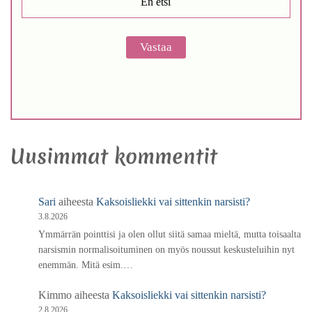
En etsi
Uusimmat kommentit
Sari
aiheesta
Kaksoisliekki vai sittenkin narsisti?
3.8.2026
Ymmärrän pointtisi ja olen ollut siitä samaa mieltä, mutta toisaalta
narsismin normalisoituminen on myös noussut keskusteluihin nyt
enemmän. Mitä esim.…
Kimmo
aiheesta
Kaksoisliekki vai sittenkin narsisti?
2.8.2026