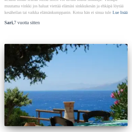
muutama vinkki jos haluat viettää elämäsi sinkkukesän ja ehkäpä löytää
kesäheilan tai vaikka elämänkumppanin. Kotoa hän ei sinua tule
Lue lisää
Sari
,
7 vuotta
sitten