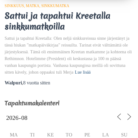
SINKKUUS
MATKA
SINKKUMATKA
Sattui ja tapahtui Kreetalla
sinkkumatkoilla
Sattui ja tapahtui Kreetalla: Olen neljä sinkkureissua sinne järjestänyt ja
tässä hiukan ”matkapäiväkirjaa” reissuilta. Tarinat eivät välttämättä ole
järjestyksessä. Tämä oli ensimmäinen Kreetan matkamme ja kohteena oli
Rethimnon. Hotelimme (President) oli keskustassa ja 100 m päässä
vanhan kaupungin portista. Vanhassa kaupungissa meillä oli sovittuna
sitten kävely, johon oppaaksi tuli Merja
Lue lisää
Walpuri
,
8 vuotta
sitten
Tapahtumakalenteri
MA
TI
KE
TO
PE
LA
SU