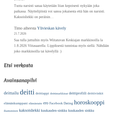
Tuota narsisti sanaa käytetään liian kepoisesti nykyään joka
paikassa. Näyttelijöistä voi sanoa jokaisesta että hän on narsisti.
Kaksoisliekki on peräisin…
Timo
aiheesta
Ylivieskan kävely
21.7.2026
Saa tulla juttuihin myös Wiitatuvan Keskiajan markkinoilla la
1.8.2026 Viitasaarella. Lippiksestä tunnistaa myös siellä. Nähdään
joko markkinoilla tai kävelyllä :)
Etsi verkosta
Avainsanapilvi
deitti
deittailu
deittiprofiili
deittiappi
deittivinkit
deittimarkkinat
horoskooppi
ero
elämänkumppani
Facebook Dating
elämäntaito
kaksoisliekki
kuukauden-sinkku
kuukauden sinkku
ihastuminen