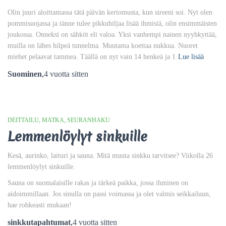
Olin juuri aloittamassa tätä päivän kertomusta, kun sireeni soi. Nyt olen
pommisuojassa ja tänne tulee pikkuhiljaa lisää ihmisiä, olin ensimmäisten
joukossa. Onneksi on sähköt eli valoa. Yksi vanhempi nainen nyyhkyttää,
muilla on lähes hilpeä tunnelma. Muutama koettaa nukkua. Nuoret
miehet pelaavat tammea. Täällä on nyt vain 14 henkeä ja 1
Lue lisää
Suominen
,
4 vuotta
sitten
DEITTAILU
MATKA
SEURANHAKU
Lemmenlöylyt sinkuille
Kesä, aurinko, laituri ja sauna. Mitä muuta sinkku tarvitsee? Viikolla 26
lemmenlöylyt sinkuille.
Sauna on suomalaisille rakas ja tärkeä paikka, jossa ihminen on
aidoimmillaan. Jos sinulla on passi voimassa ja olet valmis seikkailuun,
hae rohkeasti mukaan!
sinkkutapahtumat
,
4 vuotta
sitten