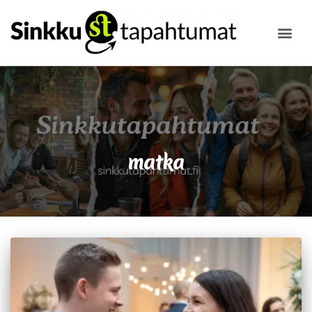
ILMOITA
matka