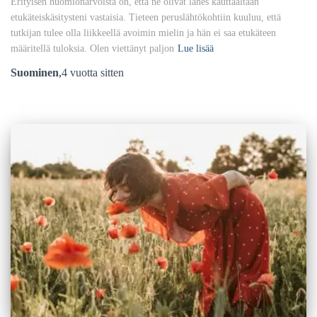
Erityisen huomionarvoista on, että ne olivat lähes kauttaaltaan
etukäteiskäsitysteni vastaisia. Tieteen peruslähtökohtiin kuuluu, että
tutkijan tulee olla liikkeellä avoimin mielin ja hän ei saa etukäteen
määritellä tuloksia. Olen viettänyt paljon
Lue lisää
Suominen
,
4 vuotta
sitten