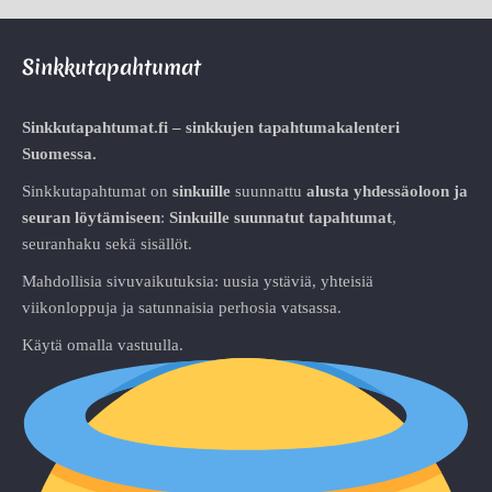
Sinkkutapahtumat
Sinkkutapahtumat.fi – sinkkujen tapahtumakalenteri
Suomessa.
Sinkkutapahtumat on
sinkuille
suunnattu
alusta
yhdessäoloon ja
seuran löytämiseen
:
Sinkuille suunnatut tapahtumat
,
seuranhaku sekä sisällöt.
Mahdollisia sivuvaikutuksia: uusia ystäviä, yhteisiä
viikonloppuja ja satunnaisia perhosia vatsassa.
Käytä omalla vastuulla.