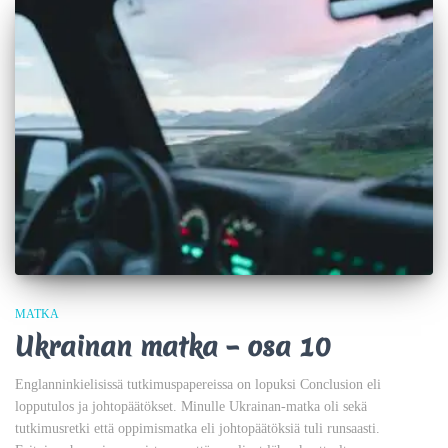
MATKA
Ukrainan matka – osa 10
Englanninkielisissä tutkimuspapereissa on lopuksi Conclusion eli
lopputulos ja johtopäätökset. Minulle Ukrainan-matka oli sekä
tutkimusretki että oppimismatka eli johtopäätöksiä tuli runsaasti.