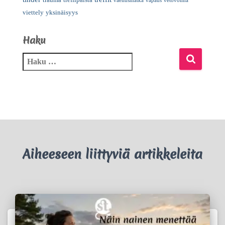
trauma
treffipalsta
vaellusmatka
vapaus
vetovoima
viettely
yksinäisyys
Haku
Aiheeseen liittyviä artikkeleita