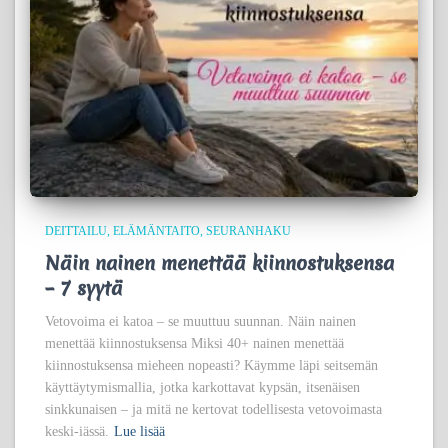
DEITTAILU
ELÄMÄNTAITO
SEURANHAKU
Näin nainen menettää kiinnostuksensa
– 7 syytä
Vetovoima ei katoa – se muuttuu suunnan. Näin nainen
menettää kiinnostuksensa Miksi 40+ nainen menettää
kiinnostuksensa mieheen nopeasti? Käymme läpi seitsemän
käyttäytymismallia, jotka karkottavat kypsän, itsenäisen
sinkkunaisen – ja mitä ne kertovat todellisesta vetovoimasta
keski-iässä.
Lue lisää