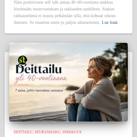
Näin positiivinen self talk auttaa 40–60-vuotiasta sinkkua
löytämään itsearvostuksen ja rakkauden uudelleen. Sinkun
rakkauselämä ei muutu pelkästään sillä, että kohtaat oikean
ihmisen. Se muuttuu usein jo paljon aikaisemmin,
Lue lisää
DEITTAILU
SEURANHAKU
SINKKUUS