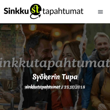
ILMOITA
Syökerin Tupa
sinkkutapahtumat
/
25.10.2018