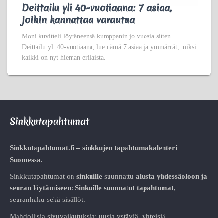
Deittailu yli 40-vuotiaana: 7 asiaa,
joihin kannattaa varautua
Moni kuvitteli löytäneensä kumppanin jo vuosia sitten.
Deittailu yli 40-vuotiaana; lue nämä 7 asiaa ja ymmärrät, miksi
kaikki on nyt hieman erilaista.
Sinkkutapahtumat
Sinkkutapahtumat.fi – sinkkujen tapahtumakalenteri
Suomessa.
Sinkkutapahtumat on
sinkuille
suunnattu
alusta
yhdessäoloon ja
seuran löytämiseen
:
Sinkuille suunnatut tapahtumat
,
seuranhaku sekä sisällöt.
Mahdollisia sivuvaikutuksia: uusia ystäviä, yhteisiä