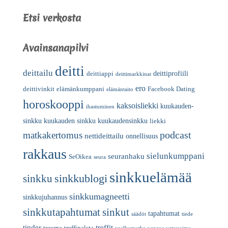
Etsi verkosta
Avainsanapilvi
deitti
deittailu
deittiprofiili
deittiappi
deittimarkkinat
ero
deittivinkit
elämänkumppani
Facebook Dating
elämäntaito
horoskooppi
kaksoisliekki
kuukauden-
ihastuminen
sinkku
kuukauden sinkku
kuukaudensinkku
liekki
podcast
matkakertomus
nettideittailu
onnellisuus
rakkaus
sielunkumppani
seuranhaku
SeOikea
seura
sinkkuelämää
sinkkublogi
sinkku
sinkkumagneetti
sinkkujuhannus
sinkkutapahtumat
sinkut
tapahtumat
säädöt
tiede
tinder
treffit