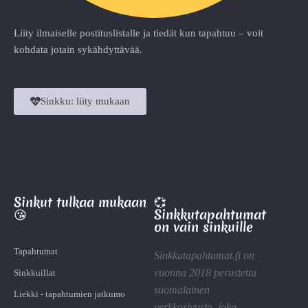
Liity ilmaiselle postituslistalle ja tiedät kun tapahtuu – voit
kohdata jotain sykähdyttävää.
Sinkku: liity mukaan
Sinkut tulkaa mukaan
💞
😘
Sinkkutapahtumat
on vain sinkuille
Tapahtumat
Sinkkutapahtumat.fi on
vuonna 2018 perustettu
Sinkkuillat
suomalainen
Liekki - tapahtumien jatkumo
verkkosivusto, joka