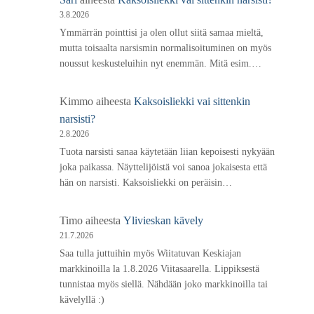
3.8.2026
Ymmärrän pointtisi ja olen ollut siitä samaa mieltä,
mutta toisaalta narsismin normalisoituminen on myös
noussut keskusteluihin nyt enemmän. Mitä esim.…
Kimmo
aiheesta
Kaksoisliekki vai sittenkin
narsisti?
2.8.2026
Tuota narsisti sanaa käytetään liian kepoisesti nykyään
joka paikassa. Näyttelijöistä voi sanoa jokaisesta että
hän on narsisti. Kaksoisliekki on peräisin…
Timo
aiheesta
Ylivieskan kävely
21.7.2026
Saa tulla juttuihin myös Wiitatuvan Keskiajan
markkinoilla la 1.8.2026 Viitasaarella. Lippiksestä
tunnistaa myös siellä. Nähdään joko markkinoilla tai
kävelyllä :)