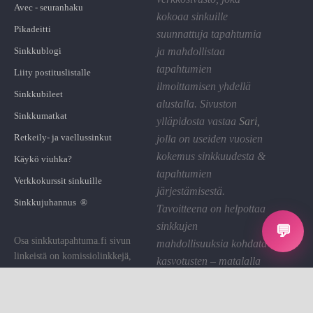
Avec - seuranhaku
kokoaa sinkuille
Pikadeitti
suunnattuja tapahtumia
Sinkkublogi
ja mahdollistaa
tapahtumien
Liity postituslistalle
ilmoittamisen yhdellä
Sinkkubileet
alustalla. Sivuston
Sinkkumatkat
ylläpidosta vastaa
Sari
,
Retkeily- ja vaellussinkut
jolla on useiden vuosien
kokemus sinkkuudesta &
Käykö viuhka?
tapahtumien
Verkkokurssit sinkuille
järjestämisestä.
Sinkkujuhannus ®
Tavoitteena on helpottaa
sinkkujen
💬
Osa sinkkutapahtuma.fi sivun
mahdollisuuksia kohdata
linkeistä on komissiolinkkejä,
kasvotusten – matalalla
joiden kautta St saa pienen
kynnyksellä ja hyvällä
palkkion. Käytämme sen sivuston
fiiliksellä.
ylläpitoon.