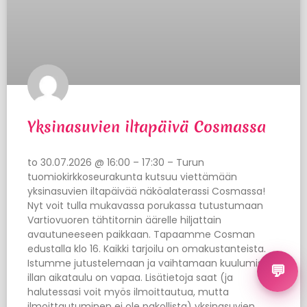
Yksinasuvien iltapäivä Cosmassa
to 30.07.2026 @ 16:00 – 17:30 – Turun
tuomiokirkkoseurakunta kutsuu viettämään
yksinasuvien iltapäivää näköalaterassi Cosmassa!
Nyt voit tulla mukavassa porukassa tutustumaan
Vartiovuoren tähtitornin äärelle hiljattain
avautuneeseen paikkaan. Tapaamme Cosman
edustalla klo 16. Kaikki tarjoilu on omakustanteista.
Istumme jutustelemaan ja vaihtamaan kuulumisia,
💬
illan aikataulu on vapaa. Lisätietoja saat (ja
halutessasi voit myös ilmoittautua, mutta
ilmoittautuminen ei ole pakollista) yksinasuvien