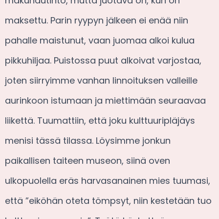
makunautinto, mutta juotava on, kun on
maksettu. Parin ryypyn jälkeen ei enää niin
pahalle maistunut, vaan juomaa alkoi kulua
pikkuhiljaa. Puistossa puut alkoivat varjostaa,
joten siirryimme vanhan linnoituksen valleille
aurinkoon istumaan ja miettimään seuraavaa
liikettä. Tuumattiin, että joku kulttuuripläjäys
menisi tässä tilassa. Löysimme jonkun
paikallisen taiteen museon, siinä oven
ulkopuolella eräs harvasanainen mies tuumasi,
että ”eiköhän oteta tömpsyt, niin kestetään tuo