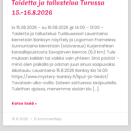
Taidetta ja tallustelua Turussa
15.-16.8.2026
la 15.08.2026 – su 16.08.2026 @ 14:00 – 13:00 –
Taidetta ja tallustelua Turkkusessa! Lauantaina
kierretään Banksyn näyttely ja Logomon Frameless.
Sunnuntaina kierretään (säävaraus) Kurjenrahkan
kansallispuistosta Savojärven kierrros (6,3 km) Tule
mukaan kaikkiin tai vaikka vain yhteen. Sinä päätät –
minä olen paikalla ja odotan juuri sinua saapuvaksi.
Aikataulu: Lauantaina 15.8.2026 Banksy klo 14.00
https://www.mystery-banksy.fi/liput-ja-tiedot/
Tavataan ulko-ovilla. Sateen sattuessa sisäpuolella.
Tulethan ajoissa, menemme sisään klo […]
Katso lisää »
15.8.2026
Ei kommentteja