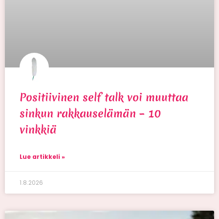
Positiivinen self talk voi muuttaa
sinkun rakkauselämän – 10
vinkkiä
Lue artikkeli »
1.8.2026