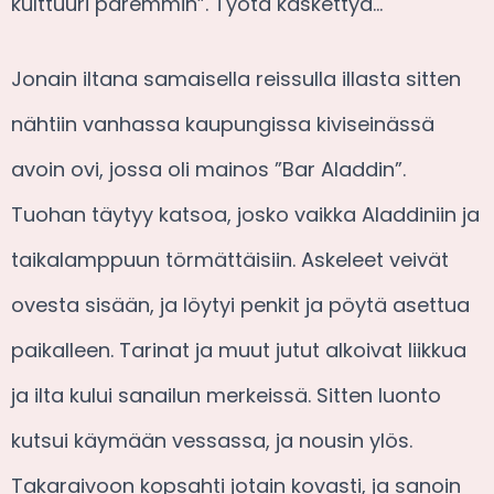
kulttuuri paremmin”. Työtä käskettyä…
Jonain iltana samaisella reissulla illasta sitten
nähtiin vanhassa kaupungissa kiviseinässä
avoin ovi, jossa oli mainos ”Bar Aladdin”.
Tuohan täytyy katsoa, josko vaikka Aladdiniin ja
taikalamppuun törmättäisiin. Askeleet veivät
ovesta sisään, ja löytyi penkit ja pöytä asettua
paikalleen. Tarinat ja muut jutut alkoivat liikkua
ja ilta kului sanailun merkeissä. Sitten luonto
kutsui käymään vessassa, ja nousin ylös.
Takaraivoon kopsahti jotain kovasti, ja sanoin