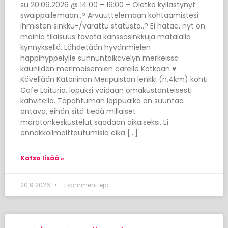
su 20.09.2026 @ 14:00 – 16:00 – Oletko kyllästynyt
swaippailemaan..? Arvuuttelemaan kohtaamistesi
ihmisten sinkku-/varattu statusta..? Ei hätää, nyt on
mainio tilaisuus tavata kanssasinkkuja matalalla
kynnyksellä. Lähdetään hyvänmielen
happihyppelylle sunnuntaikävelyn merkeissä
kauniiden merimaisemien äärelle Kotkaan ♥
Kävellään Katariinan Meripuiston lenkki (n.4km) kohti
Cafe Laituria, lopuksi voidaan omakustanteisesti
kahvitella. Tapahtuman loppuaika on suuntaa
antava, eihän sitä tiedä millaiset
maratonkeskustelut saadaan aikaiseksi. Ei
ennakkoilmoittautumisia eikä […]
Katso lisää »
20.9.2026
Ei kommentteja