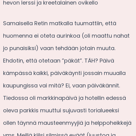
hevon lerssi ja kreetalainen ovikello
Samaisella Retin matkalla tuumattiin, että
huomenna ei oteta aurinkoa (oli maattu nahat
jo punaisiksi) vaan tehdään jotain muuta.
Ehdotin, että otetaan ”päkät”. TÄH? Päivä
kämpässä kaikki, päiväkäynti jossain muualla
kaupungissa vai mitä? Ei, vaan päiväkännit.
Tiedossa oli markkinapäivä ja hotellin edessä
oleva parkkis muuttui sujuvasti torialueeksi
ollen täynnä mausteenmyyjiä ja helppoheikkejä
yms. Meillä kiilsi silmissä eväät (juustoa ja