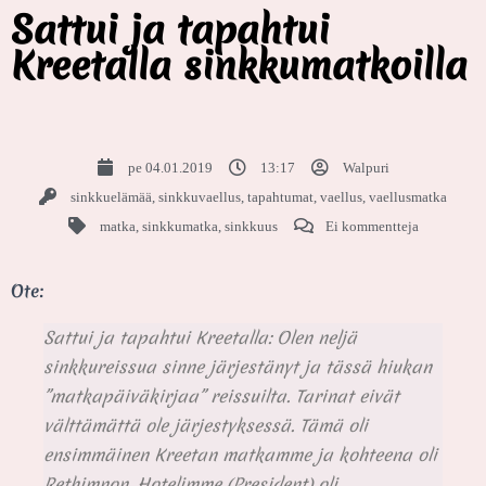
Sattui ja tapahtui
Kreetalla sinkkumatkoilla
pe 04.01.2019
13:17
Walpuri
sinkkuelämää
,
sinkkuvaellus
,
tapahtumat
,
vaellus
,
vaellusmatka
matka
,
sinkkumatka
,
sinkkuus
Ei kommentteja
Ote:
Sattui ja tapahtui Kreetalla: Olen neljä
sinkkureissua sinne järjestänyt ja tässä hiukan
”matkapäiväkirjaa” reissuilta. Tarinat eivät
välttämättä ole järjestyksessä. Tämä oli
ensimmäinen Kreetan matkamme ja kohteena oli
Rethimnon. Hotelimme (President) oli