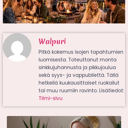
Walpuri
Pitkä kokemus isojen tapahtumien
luomisesta. Toteuttanut monta
sinkkujuhannusta ja pikkujoulua
sekä syys- ja vappubilettä. Tällä
hetkellä kuukausittaiset ruokailut
tai muu ruumiin ravinto. Lisätiedot:
Tiimi-sivu