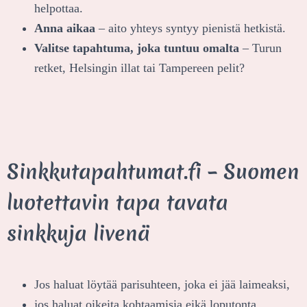
helpottaa.
Anna aikaa
– aito yhteys syntyy pienistä hetkistä.
Valitse tapahtuma, joka tuntuu omalta
– Turun
retket, Helsingin illat tai Tampereen pelit?
Sinkkutapahtumat.fi – Suomen
luotettavin tapa tavata
sinkkuja livenä
Jos haluat löytää parisuhteen, joka ei jää laimeaksi,
jos haluat oikeita kohtaamisia eikä loputonta