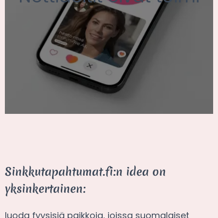
Sinkkutapahtumat.fi:n idea on
yksinkertainen:
luoda fyysisiä paikkoja, joissa suomalaiset