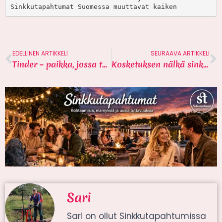
Sinkkutapahtumat Suomessa muuttavat kaiken
EDELLINEN ARTIKKELI
SEURAAVA ARTIKKELI
Tinder – paikka, jossa toivo loppuu?
Kosketuksen nälkä sinkkuna – 6 vinkkiä
Sari
Sari on ollut Sinkkutapahtumissa