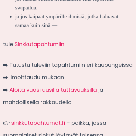
swipailua,
ja jos kaipaat ympärille ihmisiä, jotka haluavat
samaa kuin sinä —
tule
Sinkkutapahtumiin
.
➡️ Tutustu tuleviin tapahtumiin eri kaupungeissa
➡️ Ilmoittaudu mukaan
➡️
Aloita vuosi uusilla tuttavuuksilla
ja
mahdollisella rakkaudella
👉
sinkkutapahtumat.fi
– paikka, jossa
suomalaiset sinkut löytävät toisensa.