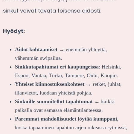
sinkut voivat tavata toisensa aidosti.
Hyödyt:
Aidot kohtaamiset
→ enemmän yhteyttä,
vähemmän swipailua.
Sinkkutapahtumat eri kaupungeissa
: Helsinki,
Espoo, Vantaa, Turku, Tampere, Oulu, Kuopio.
Yhteiset kiinnostuksenkohteet
→ retket, juhlat,
illanvietot, luodaan yhteistä pohjaa.
Sinkuille suunnitellut tapahtumat
→ kaikki
paikalla ovat samassa elämäntilanteessa.
Paremmat mahdollisuudet löytää kumppani
,
koska tapaaminen tapahtuu arjen oikeassa rytmissä,