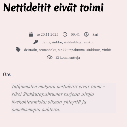
Nettideitit eivät toimi
to 20.11.2025
09:41
Sari
deitti
,
sinkku
,
sinkkublogi
,
sinkut
deittailu
,
seuranhaku
,
sinkkutapahtuma
,
sinkkuus
,
vinkit
Ei kommentteja
Ote:
Tutkimusten mukaan nettideitit eivät toimi –
siksi Sinkkutapahtumat tarjoaa aitoja
livekohtaamisia: oikeaa yhteyttä ja
onnellisempia suhteita.