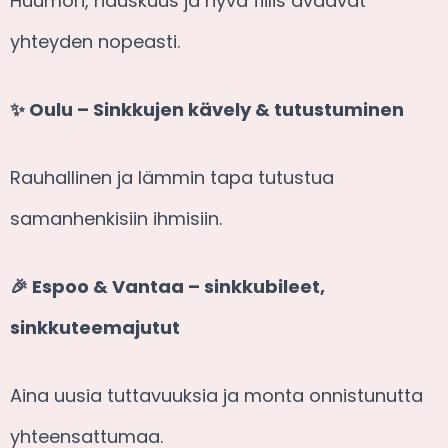
Huumori, hauskuus ja hyvä fiilis avaavat
yhteyden nopeasti.
✨ Oulu – Sinkkujen kävely & tutustuminen
Rauhallinen ja lämmin tapa tutustua
samanhenkisiin ihmisiin.
🎉 Espoo & Vantaa – sinkkubileet,
sinkkuteemajutut
Aina uusia tuttavuuksia ja monta onnistunutta
yhteensattumaa.