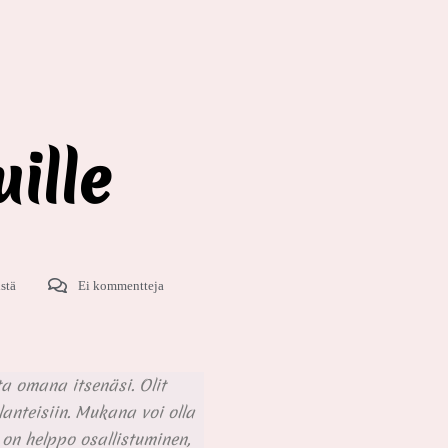
ille
istä
Ei kommentteja
ta omana itsenäsi. Olit
anteisiin. Mukana voi olla
 on helppo osallistuminen,