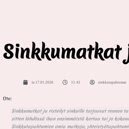
Sinkkumatkat ja
la 17.01.2026
11:41
sinkkutapahtumat
Ote:
Sinkkumatkat ja risteilyt sinkuille tarjoavat rennon t
sitten lähdössä ihan ensimmäistä kertaa tai jo kokenu
Sinkkutapahtumien omia matkoja, yhteistyötapahtumia se