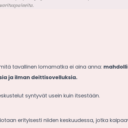
uorituspaineita.
in, mitä tavallinen lomamatka ei aina anna:
mahdoll
a ja ilman deittisovelluksia.
skustelut syntyvät usein kuin itsestään.
taan erityisesti niiden keskuudessa, jotka kaip