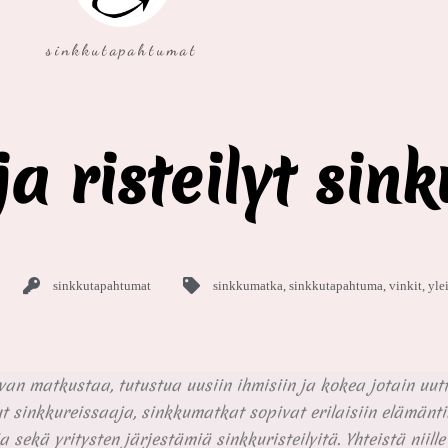
sinkkutapahtumat
 risteilyt sinku
sinkkutapahtumat
sinkkumatka
,
sinkkutapahtuma
,
vinkit
,
yle
avan matkustaa, tutustua uusiin ihmisiin ja kokea jotain uut
t sinkkureissaaja, sinkkumatkat sopivat erilaisiin elämäntil
kä yritysten järjestämiä sinkkuristeilyitä. Yhteistä niille