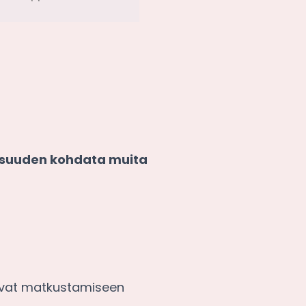
isuuden kohdata muita
aavat matkustamiseen