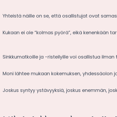
Yhteistä näille on se, että osallistujat ovat sam
Kukaan ei ole “kolmas pyörä”, eikä kenenkään tarvi
Sinkkumatkoille ja -risteilyille voi osallistua ilman 
Moni lähtee mukaan kokemuksen, yhdessäolon ja 
Joskus syntyy ystävyyksiä, joskus enemmän, josk