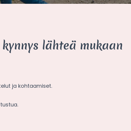
la kynnys lähteä mukaan
stelut ja kohtaamiset.
utustua.